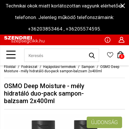
Technikai okok miatt korlátozottan vagyunk elérhetőek
telefonon. Jelenleg működő telefonszámaink:
+36203853464 , +36205574595.
0
Főoldal
Fodrászat
Hajápolási termékek
Sampon
OSMO Deep
Moisture - mély hidratáló duo-pack sampon-balzsam 2x400ml
OSMO Deep Moisture - mély
hidratáló duo-pack sampon-
balzsam 2x400ml
ÚJDONSÁG