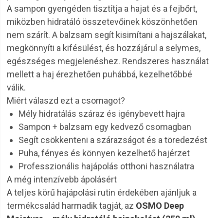
A sampon gyengéden tisztítja a hajat és a fejbőrt,
miközben hidratáló összetevőinek köszönhetően
nem szárít. A balzsam segít kisimítani a hajszálakat,
megkönnyíti a kifésülést, és hozzájárul a selymes,
egészséges megjelenéshez. Rendszeres használat
mellett a haj érezhetően puhábbá, kezelhetőbbé
válik.
Miért válaszd ezt a csomagot?
Mély hidratálás száraz és igénybevett hajra
Sampon + balzsam egy kedvező csomagban
Segít csökkenteni a szárazságot és a töredezést
Puha, fényes és könnyen kezelhető hajérzet
Professzionális hajápolás otthoni használatra
A még intenzívebb ápolásért
A teljes körű hajápolási rutin érdekében ajánljuk a
termékcsalád harmadik tagját, az
OSMO Deep