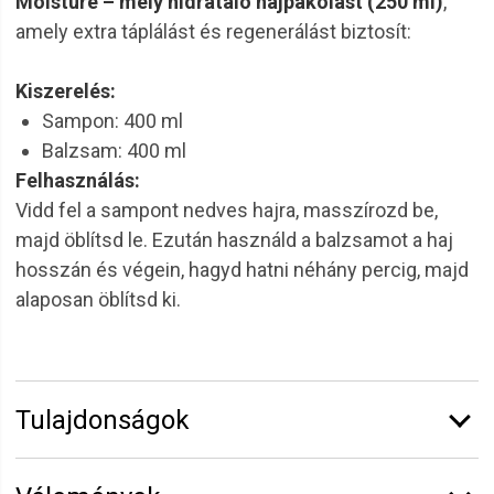
Moisture – mély hidratáló hajpakolást (250 ml)
,
amely extra táplálást és regenerálást biztosít:
Kiszerelés:
Sampon: 400 ml
Balzsam: 400 ml
Felhasználás:
Vidd fel a sampont nedves hajra, masszírozd be,
majd öblítsd le. Ezután használd a balzsamot a haj
hosszán és végein, hagyd hatni néhány percig, majd
alaposan öblítsd ki.
Tulajdonságok
Márka:
Osmo