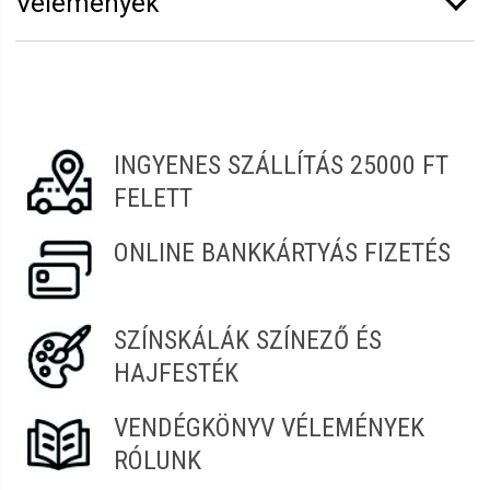
Vélemények
Erről a termékről még senki sem írt értékelést.
Legyen Tiéd az első!
Vélemény írásához
jelentkezz be
vagy
regisztrálj
!
INGYENES SZÁLLÍTÁS 25000 FT
FELETT
ONLINE BANKKÁRTYÁS FIZETÉS
SZÍNSKÁLÁK SZÍNEZŐ ÉS
HAJFESTÉK
VENDÉGKÖNYV VÉLEMÉNYEK
RÓLUNK