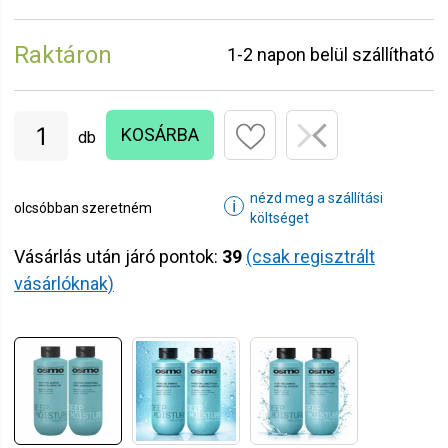
Raktáron
1-2 napon belül szállítható
KOSÁRBA
db
nézd meg a szállítási
ℹ
olcsóbban szeretném
költséget
Vásárlás után járó pontok:
39
(csak regisztrált
vásárlóknak)