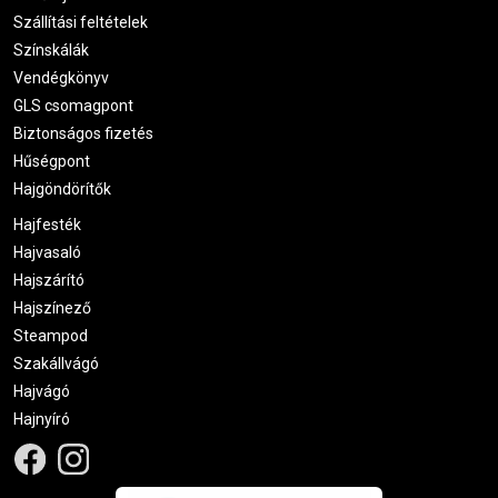
Szállítási feltételek
Színskálák
Vendégkönyv
GLS csomagpont
Biztonságos fizetés
Hűségpont
Hajgöndörítők
Hajfesték
Hajvasaló
Hajszárító
Hajszínező
Steampod
Szakállvágó
Hajvágó
Hajnyíró