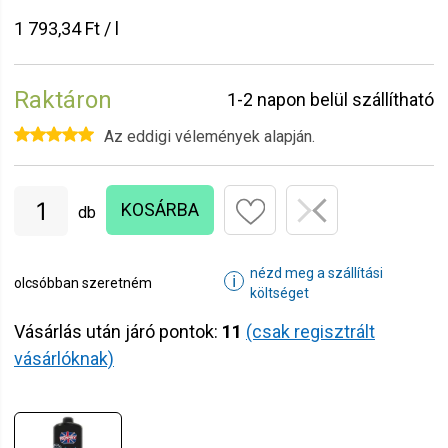
1 793,34 Ft / l
Raktáron
1-2 napon belül szállítható
Az eddigi vélemények alapján.
KOSÁRBA
db
nézd meg a szállítási
ℹ
olcsóbban szeretném
költséget
Vásárlás után járó pontok:
11
(csak regisztrált
vásárlóknak)