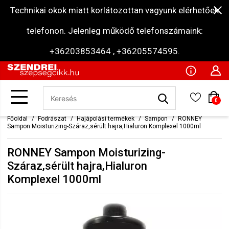
Technikai okok miatt korlátozottan vagyunk elérhetőek
telefonon. Jelenleg működő telefonszámaink:
+36203853464 , +36205574595.
0
Főoldal
Fodrászat
Hajápolási termékek
Sampon
RONNEY
Sampon Moisturizing-Száraz,sérült hajra,Hialuron Komplexel 1000ml
RONNEY Sampon Moisturizing-
Száraz,sérült hajra,Hialuron
Komplexel 1000ml