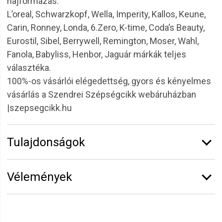
hajformázás.
L’oreal, Schwarzkopf, Wella, Imperity, Kallos, Keune,
Carin, Ronney, Londa, 6.Zero, K-time, Coda’s Beauty,
Eurostil, Sibel, Berrywell, Remington, Moser, Wahl,
Fanola, Babyliss, Henbor, Jaguár márkák teljes
választéka.
100%-os vásárlói elégedettség, gyors és kényelmes
vásárlás a Szendrei Szépségcikk webáruházban
|szepsegcikk.hu
Tulajdonságok
Márka:
RONNEY
Vélemények
Kiszerelés:
1 l
Hajtípus:
Sérült Töredezésre Hajlamos
Vélemény írásához
jelentkezz be
vagy
regisztrálj
!
Hajra
Hatás:
Tisztító, hidratáló,hajfeltöltő