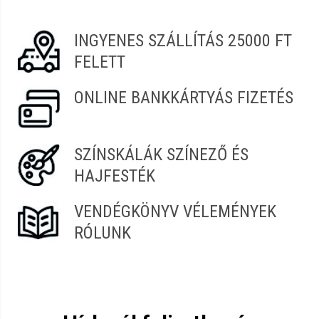
Mònika
2022.08.12. 01:09
Fejbőrtípus:
Minden
Funkció:
Sampon
INGYENES SZÁLLÍTÁS 25000 FT
Pálúr
2022.06.19. 08:37
Termékcsalád:
Ronney
FELETT
Istánné
2021.12.02. 16:33
ONLINE BANKKÁRTYÁS FIZETÉS
SZÍNSKÁLÁK SZÍNEZŐ ÉS
HAJFESTÉK
VENDÉGKÖNYV VÉLEMÉNYEK
RÓLUNK