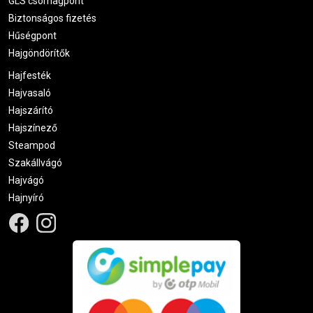
GLS csomagpont
Biztonságos fizetés
Hűségpont
Hajgöndörítők
Hajfesték
Hajvasaló
Hajszárító
Hajszínező
Steampod
Szakállvágó
Hajvágó
Hajnyíró