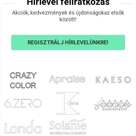
Hírlevél feliratkozás
Akciók, kedvezmények és újdonságokaz elsők
között!
REGISZTRÁLJ HÍRLEVELÜNKRE!