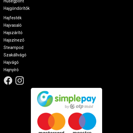
Hűségpont
Hajgöndörítők
Hajfesték
Hajvasaló
Hajszárító
Hajszínező
Steampod
Szakállvágó
Hajvágó
Hajnyíró