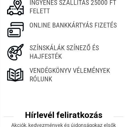
Termékcsalád:
Ronney
INGYENES SZÁLLÍTÁS 25000 FT
Zsuzsanna
2022.05.03. 20:52
FELETT
Kiadós,különleges finom illatú.
ONLINE BANKKÁRTYÁS FIZETÉS
Viktória
2022.01.09. 10:28
SZÍNSKÁLÁK SZÍNEZŐ ÉS
Klaudia
2021.12.03. 06:19
HAJFESTÉK
Zília
2021.09.02. 10:12
VENDÉGKÖNYV VÉLEMÉNYEK
RÓLUNK
Józsefné
2021.07.31. 14:26
Hírlevél feliratkozás
Akciók, kedvezmények és újdonságokaz elsők