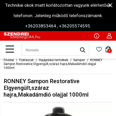
Technikai okok miatt korlátozottan vagyunk elérhetőek
telefonon. Jelenleg működő telefonszámaink:
+36203853464 , +36205574595.
0
Főoldal
Fodrászat
Hajápolási termékek
Sampon
RONNEY
Sampon Restorative Elgyengült,száraz hajra,Makadámdió olajjal
1000ml
RONNEY Sampon Restorative
Elgyengült,száraz
hajra,Makadámdió olajjal 1000ml