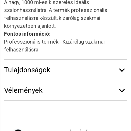
A nagy, 1000 ml-es kiszerelés ideális
szalonhasználatra. A termék professzionális
felhasználásra készült, kizárólag szakmai
környezetben ajánlott.
Fontos információ:
Professzionális termék - Kizárólag szakmai
felhasználásra
Tulajdonságok
Márka:
RONNEY
Vélemények
Kiszerelés:
1 l
Hajtípus:
Száraz és igénybevett hajra
Vélemény írásához
jelentkezz be
vagy
regisztrálj
!
Hatás:
Ápoló,regeneráló
Fejbőrtípus:
Minden
Zsuzsanna
2022.06.20. 10:18
Funkció:
Sampon