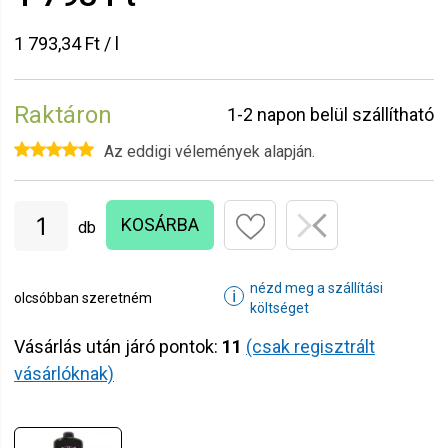
1 793,34 Ft / l
Raktáron
1-2 napon belül szállítható
Az eddigi vélemények alapján.
KOSÁRBA
db
nézd meg a szállítási
ℹ
olcsóbban szeretném
költséget
Vásárlás után járó pontok:
11
(csak regisztrált
vásárlóknak)