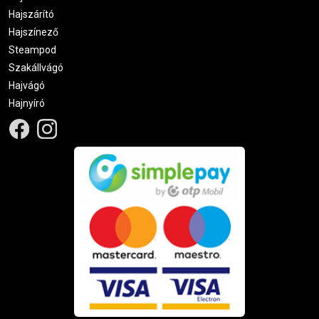
Hajszárító
Hajszínező
Steampod
Szakállvágó
Hajvágó
Hajnyíró