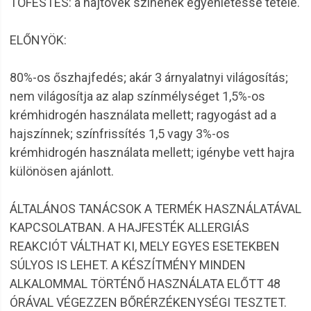
TŐFESTÉS: a hajtövek színének egyenletessé tétele.
ELŐNYÖK:
80%-os őszhajfedés; akár 3 árnyalatnyi világosítás;
nem világosítja az alap színmélységet 1,5%-os
krémhidrogén használata mellett; ragyogást ad a
hajszínnek; színfrissítés 1,5 vagy 3%-os
krémhidrogén használata mellett; igénybe vett hajra
különösen ajánlott.
ÁLTALÁNOS TANÁCSOK A TERMÉK HASZNÁLATÁVAL
KAPCSOLATBAN. A HAJFESTÉK ALLERGIÁS
REAKCIÓT VÁLTHAT KI, MELY EGYES ESETEKBEN
SÚLYOS IS LEHET. A KÉSZÍTMÉNY MINDEN
ALKALOMMAL TÖRTÉNŐ HASZNÁLATA ELŐTT 48
ÓRÁVAL VÉGEZZEN BŐRÉRZÉKENYSÉGI TESZTET.