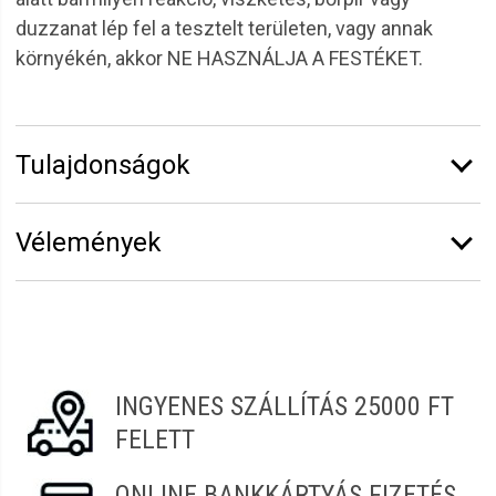
duzzanat lép fel a tesztelt területen, vagy annak
környékén, akkor NE HASZNÁLJA A FESTÉKET.
Tulajdonságok
Márka:
6.ZERO
Vélemények
Kiszerelés:
60 ml
Színárnyalat:
Természetes
Erről a termékről még senki sem írt értékelést.
Színmélység:
1 - Fekete
Legyen Tiéd az első!
Vélemény írásához
jelentkezz be
vagy
regisztrálj
!
INGYENES SZÁLLÍTÁS 25000 FT
FELETT
ONLINE BANKKÁRTYÁS FIZETÉS