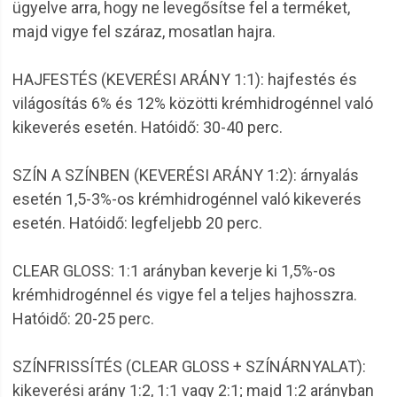
ügyelve arra, hogy ne levegősítse fel a terméket,
majd vigye fel száraz, mosatlan hajra.
HAJFESTÉS (KEVERÉSI ARÁNY 1:1): hajfestés és
világosítás 6% és 12% közötti krémhidrogénnel való
kikeverés esetén. Hatóidő: 30-40 perc.
SZÍN A SZÍNBEN (KEVERÉSI ARÁNY 1:2): árnyalás
esetén 1,5-3%-os krémhidrogénnel való kikeverés
esetén. Hatóidő: legfeljebb 20 perc.
CLEAR GLOSS: 1:1 arányban keverje ki 1,5%-os
krémhidrogénnel és vigye fel a teljes hajhosszra.
Hatóidő: 20-25 perc.
SZÍNFRISSÍTÉS (CLEAR GLOSS + SZÍNÁRNYALAT):
kikeverési arány 1:2, 1:1 vagy 2:1; majd 1:2 arányban