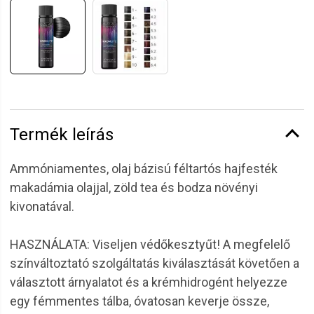
Termék leírás
Ammóniamentes, olaj bázisú féltartós hajfesték
makadámia olajjal, zöld tea és bodza növényi
kivonatával.
HASZNÁLATA: Viseljen védőkesztyűt! A megfelelő
színváltoztató szolgáltatás kiválasztását követően a
választott árnyalatot és a krémhidrogént helyezze
egy fémmentes tálba, óvatosan keverje össze,