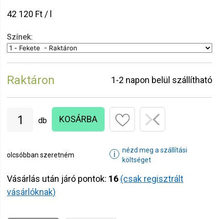
42 120 Ft / l
Színek:
Raktáron
1-2 napon belül szállítható
KOSÁRBA
db
nézd meg a szállítási
ℹ
olcsóbban szeretném
költséget
Vásárlás után járó pontok:
16
(csak regisztrált
vásárlóknak)