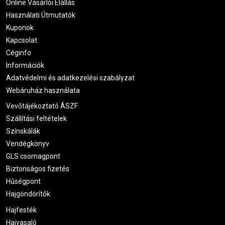
Online Vásárlói Elállás
Használati Útmutatók
Kuponok
Kapcsolat
Céginfo
Információk
Adatvédelmi és adatkezelési szabályzat
Webáruház használata
Vevőtájékoztató ÁSZF
Szállítási feltételek
Színskálák
Vendégkönyv
GLS csomagpont
Biztonságos fizetés
Hűségpont
Hajgöndörítők
Hajfesték
Hajvasaló