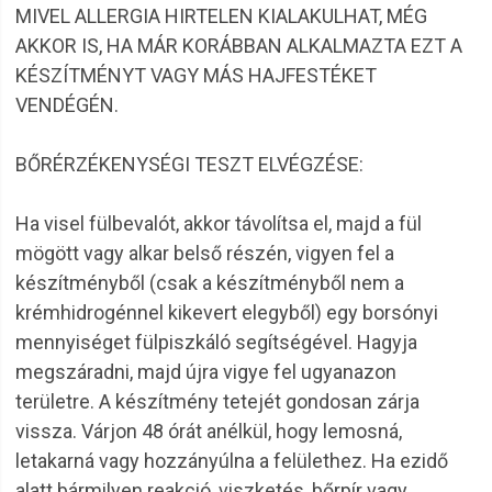
MIVEL ALLERGIA HIRTELEN KIALAKULHAT, MÉG
AKKOR IS, HA MÁR KORÁBBAN ALKALMAZTA EZT A
KÉSZÍTMÉNYT VAGY MÁS HAJFESTÉKET
VENDÉGÉN.
BŐRÉRZÉKENYSÉGI TESZT ELVÉGZÉSE:
Ha visel fülbevalót, akkor távolítsa el, majd a fül
mögött vagy alkar belső részén, vigyen fel a
készítményből (csak a készítményből nem a
krémhidrogénnel kikevert elegyből) egy borsónyi
mennyiséget fülpiszkáló segítségével. Hagyja
megszáradni, majd újra vigye fel ugyanazon
területre. A készítmény tetejét gondosan zárja
vissza. Várjon 48 órát anélkül, hogy lemosná,
letakarná vagy hozzányúlna a felülethez. Ha ezidő
alatt bármilyen reakció, viszketés, bőrpír vagy