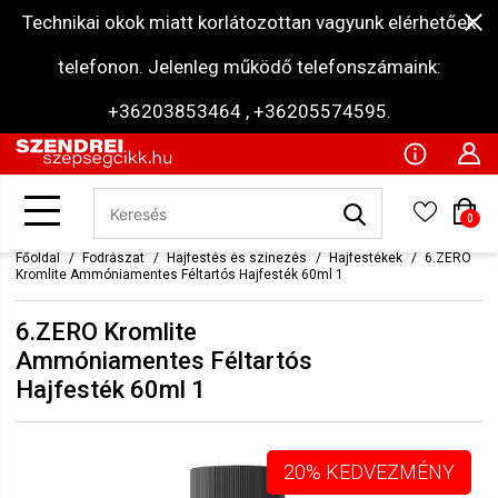
Technikai okok miatt korlátozottan vagyunk elérhetőek
telefonon. Jelenleg működő telefonszámaink:
+36203853464 , +36205574595.
0
Főoldal
Fodrászat
Hajfestés és színezés
Hajfestékek
6.ZERO
Kromlite Ammóniamentes Féltartós Hajfesték 60ml 1
6.ZERO Kromlite
Ammóniamentes Féltartós
Hajfesték 60ml 1
20% KEDVEZMÉNY