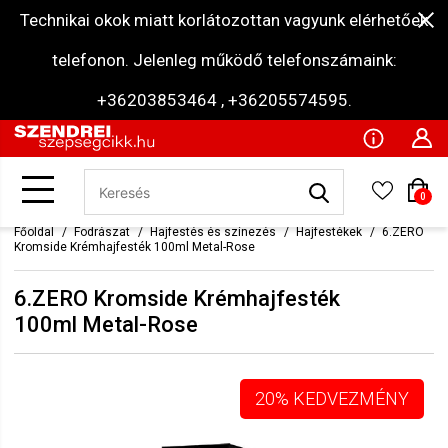
Technikai okok miatt korlátozottan vagyunk elérhetőek
telefonon. Jelenleg működő telefonszámaink:
+36203853464 , +36205574595.
0
Főoldal
Fodrászat
Hajfestés és színezés
Hajfestékek
6.ZERO
Kromside Krémhajfesték 100ml Metal-Rose
6.ZERO Kromside Krémhajfesték
100ml Metal-Rose
20% KEDVEZMÉNY