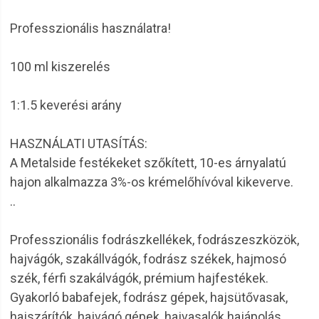
Professzionális használatra!
100 ml kiszerelés
1:1.5 keverési arány
HASZNÁLATI UTASÍTÁS:
A Metalside festékeket szőkített, 10-es árnyalatú
hajon alkalmazza 3%-os krémelőhívóval kikeverve.
..
Professzionális fodrászkellékek, fodrászeszközök,
hajvágók, szakállvágók, fodrász székek, hajmosó
szék, férfi szakálvágók, prémium hajfestékek.
Gyakorló babafejek, fodrász gépek, hajsütővasak,
hajszárítók, hajvágó gépek, hajvasalók hajápolás,