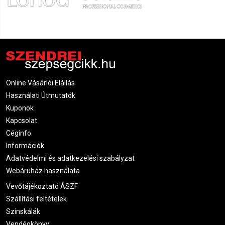
Anett
2022.08.12. 11:59
Magdolna
2022.08.07. 05:28
Izabella
2022.08.04. 13:52
Online Vásárlói Elállás
Használati Útmutatók
Kuponok
Izabella
2022.08.04. 13:52
Kapcsolat
Céginfo
Izabella
2022.08.04. 13:52
Információk
Adatvédelmi és adatkezelési szabályzat
Webáruház használata
Izabella
2022.08.04. 13:52
Vevőtájékoztató ÁSZF
Szállítási feltételek
Izabella
2022.08.04. 13:52
Színskálák
Vendégkönyv