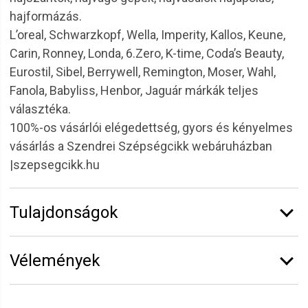
hajformázás.
L’oreal, Schwarzkopf, Wella, Imperity, Kallos, Keune,
Carin, Ronney, Londa, 6.Zero, K-time, Coda’s Beauty,
Eurostil, Sibel, Berrywell, Remington, Moser, Wahl,
Fanola, Babyliss, Henbor, Jaguár márkák teljes
választéka.
100%-os vásárlói elégedettség, gyors és kényelmes
vásárlás a Szendrei Szépségcikk webáruházban
|szepsegcikk.hu
Tulajdonságok
Márka:
6.ZERO
Vélemények
Kiszerelés:
100 ml
Színárnyalat:
Rózsa
Vélemény írásához
jelentkezz be
vagy
regisztrálj
!
Színmélység:
Metal