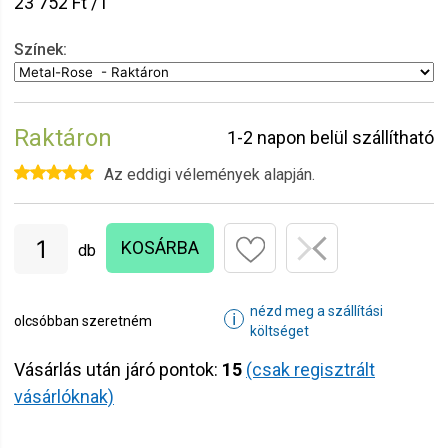
23 752 Ft / l
Színek:
Raktáron
1-2 napon belül szállítható
Az eddigi vélemények alapján.
KOSÁRBA
db
nézd meg a szállítási
ℹ
olcsóbban szeretném
költséget
Vásárlás után járó pontok:
15
(csak regisztrált
vásárlóknak)