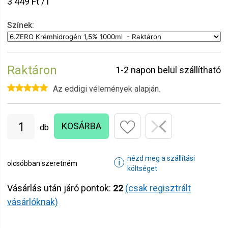
3 449 Ft / l
Színek:
Raktáron
1-2 napon belül szállítható
Az eddigi vélemények alapján.
KOSÁRBA
db
nézd meg a szállítási
ℹ
olcsóbban szeretném
költséget
Vásárlás után járó pontok:
22
(csak regisztrált
vásárlóknak)