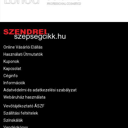
Zita
2022.03.10. 08:35
Gabriella
2022.02.13. 10:06
Enikő
2022.02.08. 17:06
Online Vásárlói Elállás
Használati Útmutatók
Adrienn
2022.01.30. 14:17
Kuponok
Kapcsolat
Céginfo
Adrienn
2022.01.30. 14:17
Információk
Adatvédelmi és adatkezelési szabályzat
Krisztina
2021.12.17. 08:45
Webáruház használata
Vevőtájékoztató ÁSZF
Andrea
Szállítási feltételek
2021.12.16. 14:48
Színskálák
Vendégkönyv