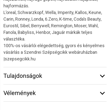
hajformázás.
L’oreal, Schwarzkopf, Wella, Imperity, Kallos, Keune,
Carin, Ronney, Londa, 6.Zero, K-time, Coda’s Beauty,
Eurostil, Sibel, Berrywell, Remington, Moser, Wahl,
Fanola, Babyliss, Henbor, Jaguár márkák teljes
választéka.
100%-os vásárlói elégedettség, gyors és kényelmes
vásárlás a Szendrei Szépségcikk webáruházban
|szepsegcikk.hu
Tulajdonságok
Márka:
6.ZERO
Vélemények
Kiszerelés:
1 l
Töménység:
1,5%
Vélemény írásához
jelentkezz be
vagy
regisztrálj
!