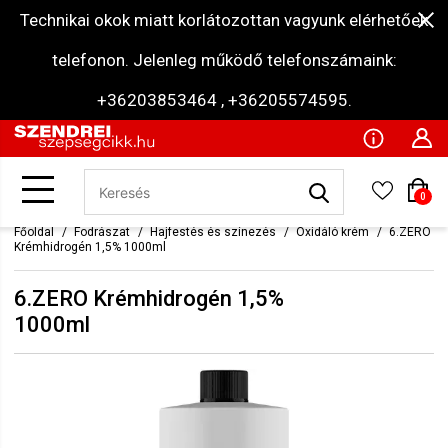
Technikai okok miatt korlátozottan vagyunk elérhetőek
telefonon. Jelenleg működő telefonszámaink:
+36203853464 , +36205574595.
0
Főoldal
Fodrászat
Hajfestés és színezés
Oxidáló krém
6.ZERO
Krémhidrogén 1,5% 1000ml
6.ZERO Krémhidrogén 1,5%
1000ml