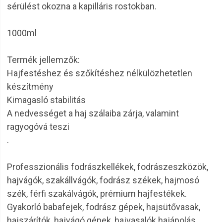
sérülést okozna a kapilláris rostokban.
1000ml
Termék jellemzők:
Hajfestéshez és szőkítéshez nélkülözhetetlen
készítmény
Kimagasló stabilitás
A nedvességet a haj szálaiba zárja, valamint
ragyogóvá teszi
.
Professzionális fodrászkellékek, fodrászeszközök,
hajvágók, szakállvágók, fodrász székek, hajmosó
szék, férfi szakálvágók, prémium hajfestékek.
Gyakorló babafejek, fodrász gépek, hajsütővasak,
hajszárítók, hajvágó gépek, hajvasalók hajápolás,