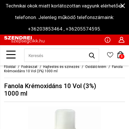
Technikai okok miatt korlátozottan vagyunk elérhetőek
telefonon. Jelenleg működő telefonszámaink:
+36203853464 , +36205574595.
0
Főoldal
Fodrászat
Hajfestés és színezés
Oxidáló krém
Fanola
Krémoxidáns 10 Vol (3%) 1000 ml
Fanola Krémoxidáns 10 Vol (3%)
1000 ml