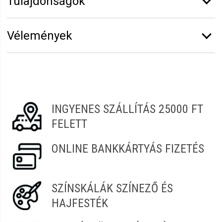
Tulajdonságok
Márka:
Fanola
Vélemények
Kiszerelés:
1 l
Vélemény írásához
jelentkezz be
vagy
regisztrálj
!
Andrea
2022.05.22. 00:14
INGYENES SZÁLLÍTÁS 25000 FT
FELETT
ONLINE BANKKÁRTYÁS FIZETÉS
SZÍNSKÁLÁK SZÍNEZŐ ÉS
HAJFESTÉK