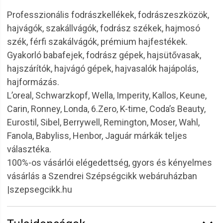
Professzionális fodrászkellékek, fodrászeszközök,
hajvágók, szakállvágók, fodrász székek, hajmosó
szék, férfi szakálvágók, prémium hajfestékek.
Gyakorló babafejek, fodrász gépek, hajsütővasak,
hajszárítók, hajvágó gépek, hajvasalók hajápolás,
hajformázás.
L’oreal, Schwarzkopf, Wella, Imperity, Kallos, Keune,
Carin, Ronney, Londa, 6.Zero, K-time, Coda’s Beauty,
Eurostil, Sibel, Berrywell, Remington, Moser, Wahl,
Fanola, Babyliss, Henbor, Jaguár márkák teljes
választéka.
100%-os vásárlói elégedettség, gyors és kényelmes
vásárlás a Szendrei Szépségcikk webáruházban
|szepsegcikk.hu