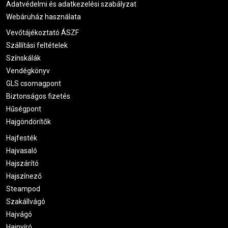
Adatvédelmi és adatkezelési szabályzat
Webáruház használata
Vevőtájékoztató ÁSZF
Szállítási feltételek
Színskálák
Vendégkönyv
GLS csomagpont
Biztonságos fizetés
Hűségpont
Hajgöndörítők
Hajfesték
Hajvasaló
Hajszárító
Hajszínező
Steampod
Szakállvágó
Hajvágó
Hajnyíró