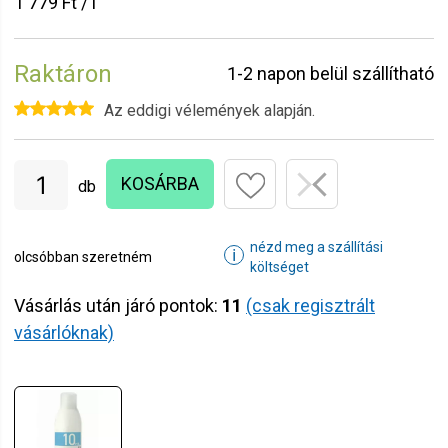
1 779 Ft / l
Raktáron
1-2 napon belül szállítható
Az eddigi vélemények alapján.
KOSÁRBA
db
nézd meg a szállítási
ℹ
olcsóbban szeretném
költséget
Vásárlás után járó pontok:
11
(csak regisztrált
vásárlóknak)