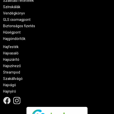
Szállítási feltételek
Színskálák
Vendégkönyv
GLS csomagpont
Biztonságos fizetés
Hűségpont
Hajgöndörítők
Hajfesték
Hajvasaló
Hajszárító
Hajszínező
Steampod
Szakállvágó
Hajvágó
Hajnyíró