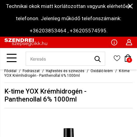
Technikai okok miatt korlátozottan vagyunk elérhetőek
telefonon. Jelenleg működő telefonszámaink:
+36203853464 , +36205574595.
0
Főoldal
Fodrászat
Hajfestés és színezés
Oxidáló krém
K-time
YOX Krémhidrogén - Panthenollal 6% 1000ml
K-time YOX Krémhidrogén -
Panthenollal 6% 1000ml