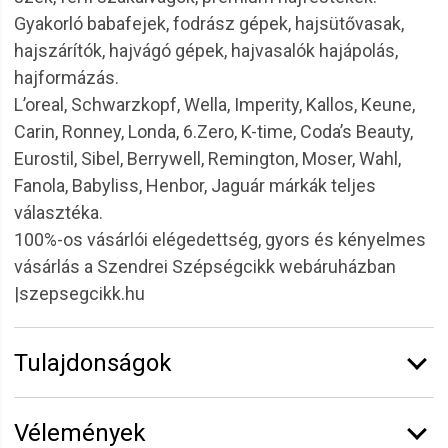
Gyakorló babafejek, fodrász gépek, hajsütővasak,
hajszárítók, hajvágó gépek, hajvasalók hajápolás,
hajformázás.
L’oreal, Schwarzkopf, Wella, Imperity, Kallos, Keune,
Carin, Ronney, Londa, 6.Zero, K-time, Coda’s Beauty,
Eurostil, Sibel, Berrywell, Remington, Moser, Wahl,
Fanola, Babyliss, Henbor, Jaguár márkák teljes
választéka.
100%-os vásárlói elégedettség, gyors és kényelmes
vásárlás a Szendrei Szépségcikk webáruházban
|szepsegcikk.hu
Tulajdonságok
Márka:
K-Time
Vélemények
Kiszerelés:
1 l