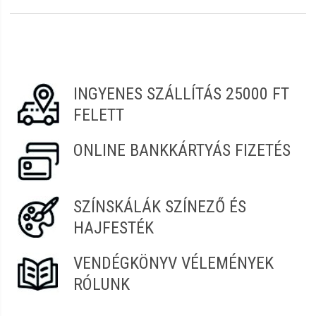
Töménység:
6%
Vélemény írásához
jelentkezz be
vagy
regisztrálj
!
Termékcsalád:
Yox
Anikó
2026.07.06. 07:26
INGYENES SZÁLLÍTÁS 25000 FT
Judit
2025.12.20. 06:17
FELETT
ONLINE BANKKÁRTYÁS FIZETÉS
SZÍNSKÁLÁK SZÍNEZŐ ÉS
HAJFESTÉK
VENDÉGKÖNYV VÉLEMÉNYEK
RÓLUNK