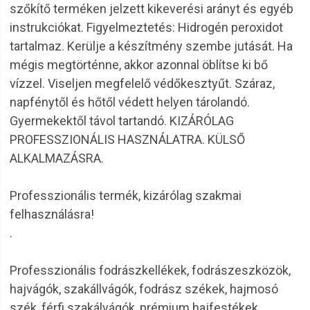
szőkítő terméken jelzett kikeverési arányt és egyéb
instrukciókat. Figyelmeztetés: Hidrogén peroxidot
tartalmaz. Kerülje a készítmény szembe jutását. Ha
mégis megtörténne, akkor azonnal öblítse ki bő
vízzel. Viseljen megfelelő védőkesztyűt. Száraz,
napfénytől és hőtől védett helyen tárolandó.
Gyermekektől távol tartandó. KIZÁRÓLAG
PROFESSZIONÁLIS HASZNÁLATRA. KÜLSŐ
ALKALMAZÁSRA.
Professzionális termék, kizárólag szakmai
felhasználásra!
.
Professzionális fodrászkellékek, fodrászeszközök,
hajvágók, szakállvágók, fodrász székek, hajmosó
szék, férfi szakálvágók, prémium hajfestékek.