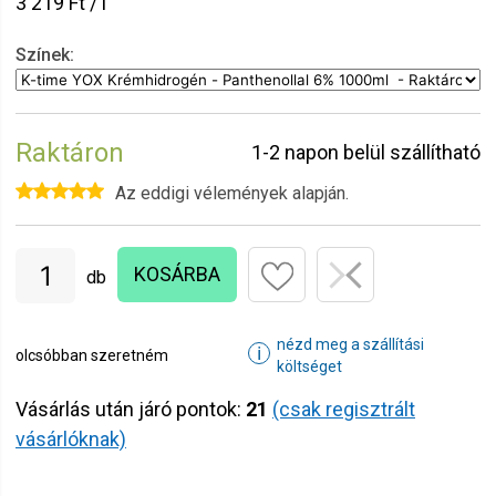
3 219 Ft / l
Színek:
Raktáron
1-2 napon belül szállítható
Az eddigi vélemények alapján.
KOSÁRBA
db
nézd meg a szállítási
ℹ
olcsóbban szeretném
költséget
Vásárlás után járó pontok:
21
(csak regisztrált
vásárlóknak)