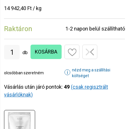
14 942,40 Ft / kg
Raktáron
1-2 napon belül szállítható
KOSÁRBA
db
nézd meg a szállítási
ℹ
olcsóbban szeretném
költséget
Vásárlás után járó pontok:
49
(csak regisztrált
vásárlóknak)