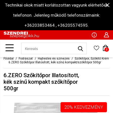
Technikai okok miatt korlátozottan vagyunk elérhetőek
telefonon. Jelenleg működő telefonszámaink:
+36203853464 , +36205574595.
0
Főoldal
Fodrászat
Hajfestés és színezés
Szőkítőpor, Szőkítő Krém
6.ZERO Szőkítőpor Illatosított, kék színű kompakt szőkítőpor 500gr
6.ZERO Szőkítőpor Illatosított,
kék színű kompakt szőkítőpor
500gr
20% KEDVEZMÉNY