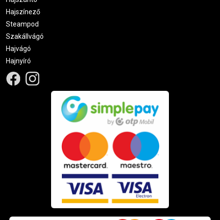
Hajszínező
Steampod
Szakállvágó
Hajvágó
Hajnyíró