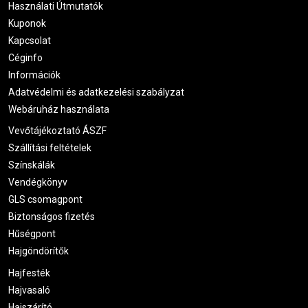
Használati Útmutatók
Kuponok
Kapcsolat
Céginfo
Információk
Adatvédelmi és adatkezelési szabályzat
Webáruház használata
Vevőtájékoztató ÁSZF
Szállítási feltételek
Színskálák
Vendégkönyv
GLS csomagpont
Biztonságos fizetés
Hűségpont
Hajgöndörítők
Hajfesték
Hajvasaló
Hajszárító