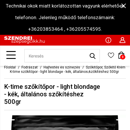
Technikai okok miatt korlátozottan vagyunk elérhetőek
telefonon. Jelenleg működő telefonszámaink:
+36203853464 , +36205574595.
0
Főoldal
Fodrászat
Hajfestés és színezés
Szőkítőpor, Szőkítő Krém
K-time szőkítőpor - light blondage - kék, általános szőkítéshez 500gr
K-time szőkítőpor - light blondage
- kék, általános szőkítéshez
500gr