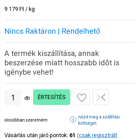
9 179 Ft / kg
Nincs Raktáron | Rendelhető
A termék kiszállítása, annak
beszerzése miatt hosszabb időt is
igénybe vehet!
ÉRTESÍTÉS
db
nézd meg a szállítási
ℹ
olcsóbban szeretném
költséget
Vásárlás után járó pontok:
61
(csak regisztrált