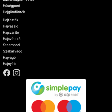
Hűségpont
Hajgöndörítők
Hajfesték
Hajvasaló
Hajszárító
Hajszínező
Steampod
Szakállvágó
Hajvágó
Hajnyíró