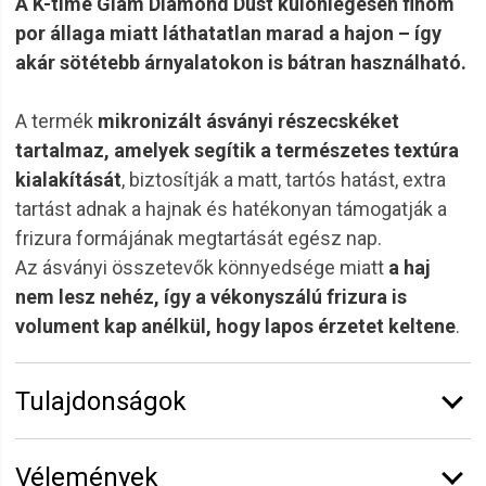
A K-time Glam Diamond Dust különlegesen finom
por állaga miatt láthatatlan marad a hajon – így
akár sötétebb árnyalatokon is bátran használható.
A termék
mikronizált ásványi részecskéket
tartalmaz, amelyek segítik a természetes textúra
kialakítását
, biztosítják a matt, tartós hatást, extra
tartást adnak a hajnak és hatékonyan támogatják a
frizura formájának megtartását egész nap.
Az ásványi összetevők könnyedsége miatt
a haj
nem lesz nehéz, így a vékonyszálú frizura is
volument kap anélkül, hogy lapos érzetet keltene
.
Tulajdonságok
Márka:
K-Time
Vélemények
Kiszerelés:
7 g