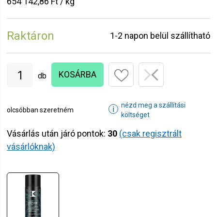
654 142,86 Ft / kg
Raktáron
1-2 napon belül szállítható
KOSÁRBA
db
nézd meg a szállítási
ℹ
olcsóbban szeretném
költséget
Vásárlás után járó pontok:
30
(csak regisztrált
vásárlóknak)