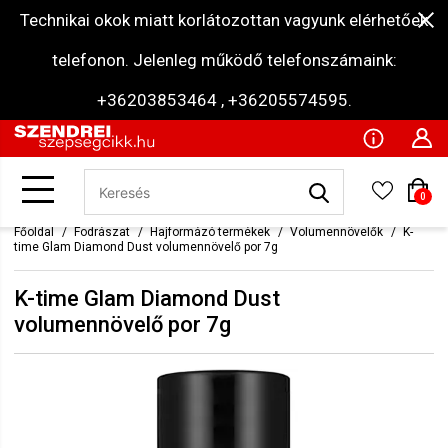
Technikai okok miatt korlátozottan vagyunk elérhetőek
telefonon. Jelenleg működő telefonszámaink:
+36203853464 , +36205574595.
0
Főoldal
Fodrászat
Hajformázó termékek
Volumennövelők
K-
time Glam Diamond Dust volumennövelő por 7g
K-time Glam Diamond Dust
volumennövelő por 7g