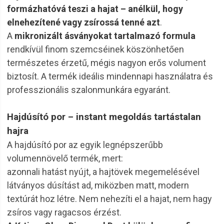
formázhatóvá teszi a hajat – anélkül, hogy
elnehezítené vagy zsírossá tenné azt
.
A
mikronizált ásványokat tartalmazó formula
rendkívül finom szemcséinek köszönhetően
természetes érzetű, mégis nagyon erős volument
biztosít. A termék ideális mindennapi használatra és
professzionális szalonmunkára egyaránt.
Hajdúsító por – instant megoldás tartástalan
hajra
A hajdúsító por az egyik legnépszerűbb
volumennövelő termék, mert:
azonnali hatást nyújt, a hajtövek megemelésével
látványos dúsítást ad, miközben matt, modern
textúrát hoz létre. Nem nehezíti el a hajat, nem hagy
zsíros vagy ragacsos érzést.