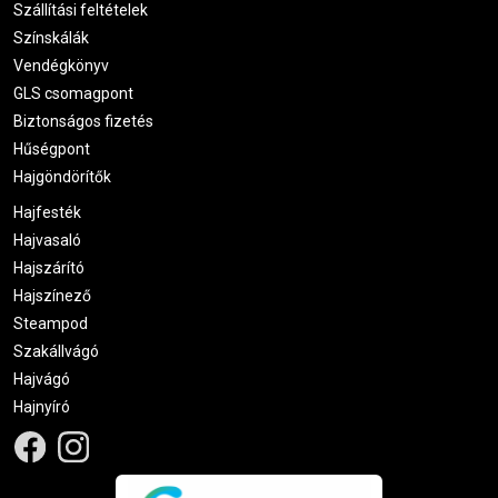
Szállítási feltételek
Színskálák
Vendégkönyv
GLS csomagpont
Biztonságos fizetés
Hűségpont
Hajgöndörítők
Hajfesték
Hajvasaló
Hajszárító
Hajszínező
Steampod
Szakállvágó
Hajvágó
Hajnyíró