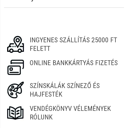
Termékcsalád:
Glam
Erről a termékről még senki sem írt értékelést.
Legyen Tiéd az első!
Vélemény írásához
jelentkezz be
vagy
regisztrálj
!
INGYENES SZÁLLÍTÁS 25000 FT
FELETT
ONLINE BANKKÁRTYÁS FIZETÉS
SZÍNSKÁLÁK SZÍNEZŐ ÉS
HAJFESTÉK
VENDÉGKÖNYV VÉLEMÉNYEK
RÓLUNK