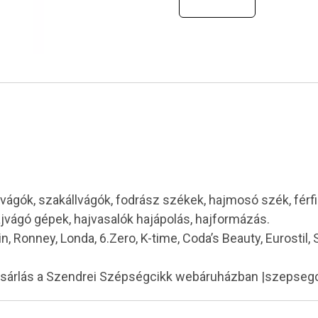
vágók, szakállvágók, fodrász székek, hajmosó szék, férf
ajvágó gépek, hajvasalók hajápolás, hajformázás.
in, Ronney, Londa, 6.Zero, K-time, Coda’s Beauty, Eurostil,
ásárlás a Szendrei Szépségcikk webáruházban |szepseg