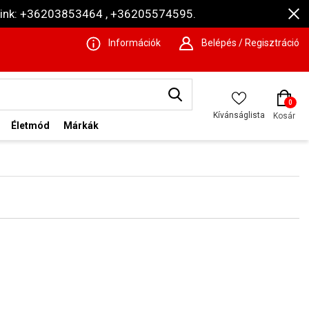
ámaink: +36203853464 , +36205574595.
Információk
Belépés / Regisztráció
0
Kívánságlista
Kosár
Életmód
Márkák