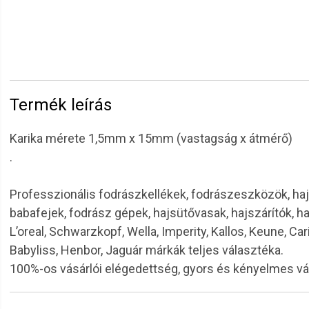
Termék leírás
Karika mérete 1,5mm x 15mm (vastagság x átmérő)
.
Professzionális fodrászkellékek, fodrászeszközök, haj
babafejek, fodrász gépek, hajsütővasak, hajszárítók, h
L’oreal, Schwarzkopf, Wella, Imperity, Kallos, Keune, Car
Babyliss, Henbor, Jaguár márkák teljes választéka.
100%-os vásárlói elégedettség, gyors és kényelmes v