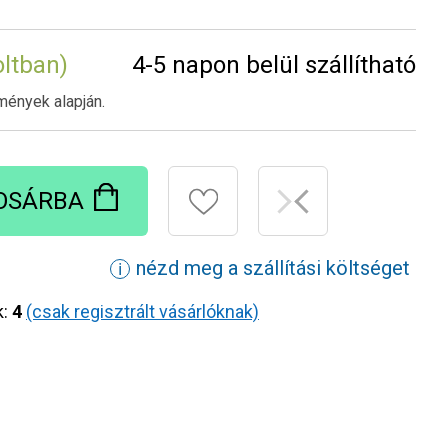
oltban)
4-5 napon belül szállítható
mények alapján.
OSÁRBA
nézd meg a szállítási költséget
ℹ
k:
4
(csak regisztrált vásárlóknak)