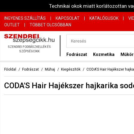
Technikai okok miatt korlátozottan 
INGYENES SZÁLLÍTÁS
|
KAPCSOLAT
|
KATALÓGUSOK
|
VI
OUTLET
|
TÖBBET OLCSÓBBAN
SZENDREI FODRÁSZKELLÉK ÉS
SZÉPSÉGCIKK
Fodrászat
Kozmetika
Műkö
Főoldal
Fodrászat
Műhaj
Kiegészítők
CODA'S Hair Hajékszer hajka
CODA'S Hair Hajékszer hajkarika so