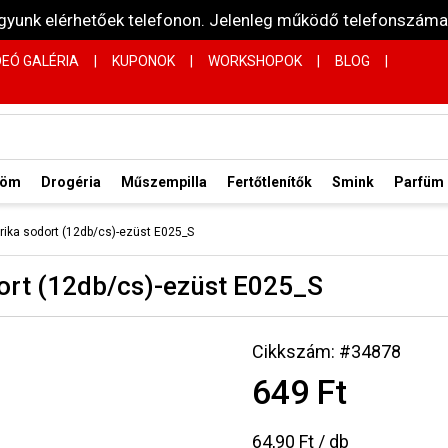
vagyunk elérhetőek telefonon. Jelenleg működő telefonsz
DEÓ GALÉRIA
|
KUPONOK
|
WORKSHOPOK
|
BLOG
|
röm
Drogéria
Műszempilla
Fertőtlenítők
Smink
Parfüm
rika sodort (12db/cs)-ezüst E025_S
dort (12db/cs)-ezüst E025_S
Cikkszám: #34878
649 Ft
64,90 Ft / db