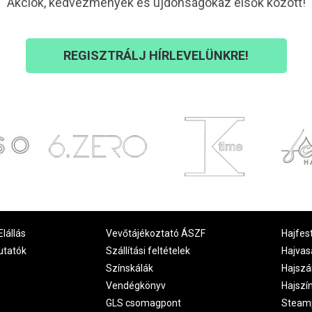
Akciók, kedvezmények és újdonságokaz elsők között!
REGISZTRÁLJ HÍRLEVELÜNKRE!
Elállás
Vevőtájékoztató ÁSZF
Hajfes
utatók
Szállítási feltételek
Hajvas
Színskálák
Hajszá
Vendégkönyv
Hajszí
GLS csomagpont
Steam