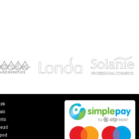
ték
aló
rító
nező
pod