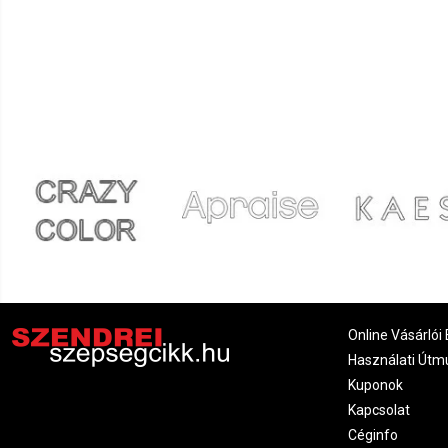
Online Vásárlói 
Használati Útm
Kuponok
Kapcsolat
Céginfo