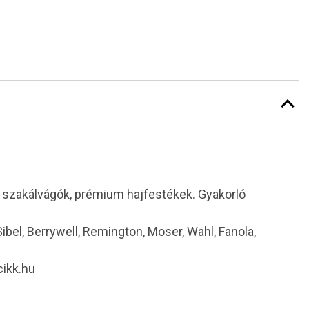
i szakálvágók, prémium hajfestékek. Gyakorló
 Sibel, Berrywell, Remington, Moser, Wahl, Fanola,
cikk.hu