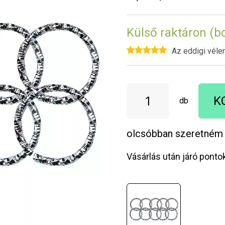
Külső raktáron (b
Az eddigi véle
K
db
olcsóbban szeretném
Vásárlás után járó ponto