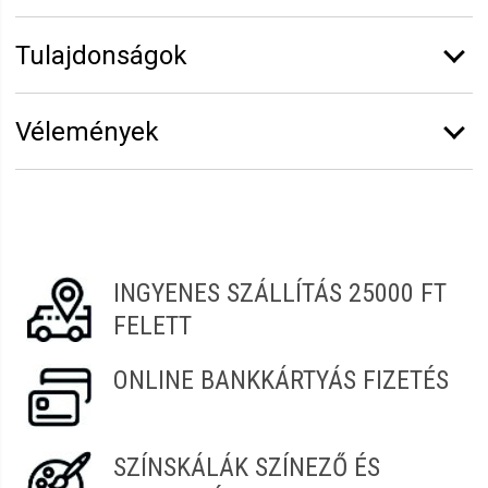
Tulajdonságok
Márka:
CODA'S Hair
Vélemények
Erről a termékről még senki sem írt értékelést.
Legyen Tiéd az első!
Vélemény írásához
jelentkezz be
vagy
regisztrálj
!
INGYENES SZÁLLÍTÁS 25000 FT
FELETT
ONLINE BANKKÁRTYÁS FIZETÉS
SZÍNSKÁLÁK SZÍNEZŐ ÉS