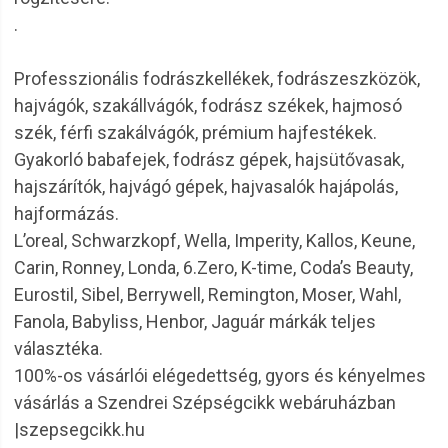
.
Professzionális fodrászkellékek, fodrászeszközök,
hajvágók, szakállvágók, fodrász székek, hajmosó
szék, férfi szakálvágók, prémium hajfestékek.
Gyakorló babafejek, fodrász gépek, hajsütővasak,
hajszárítók, hajvágó gépek, hajvasalók hajápolás,
hajformázás.
L’oreal, Schwarzkopf, Wella, Imperity, Kallos, Keune,
Carin, Ronney, Londa, 6.Zero, K-time, Coda’s Beauty,
Eurostil, Sibel, Berrywell, Remington, Moser, Wahl,
Fanola, Babyliss, Henbor, Jaguár márkák teljes
választéka.
100%-os vásárlói elégedettség, gyors és kényelmes
vásárlás a Szendrei Szépségcikk webáruházban
|szepsegcikk.hu