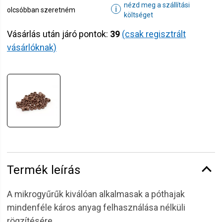
nézd meg a szállítási
ℹ
olcsóbban szeretném
költséget
Vásárlás után járó pontok:
39
(csak regisztrált
vásárlóknak)
Termék leírás
A mikrogyűrűk kiválóan alkalmasak a póthajak
mindenféle káros anyag felhasználása nélküli
rögzítésére.