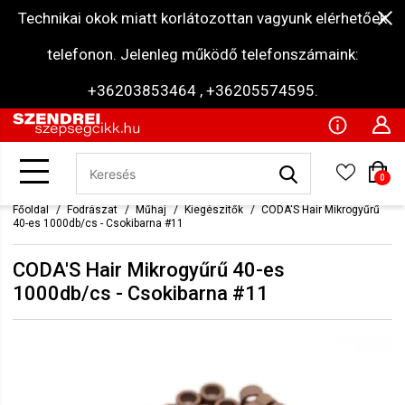
Technikai okok miatt korlátozottan vagyunk elérhetőek
telefonon. Jelenleg működő telefonszámaink:
+36203853464 , +36205574595.
0
Főoldal
Fodrászat
Műhaj
Kiegészítők
CODA'S Hair Mikrogyűrű
40-es 1000db/cs - Csokibarna #11
CODA'S Hair Mikrogyűrű 40-es
1000db/cs - Csokibarna #11