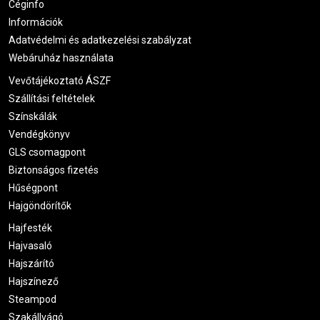
Céginfo
Információk
Adatvédelmi és adatkezelési szabályzat
Webáruház használata
Vevőtájékoztató ÁSZF
Szállítási feltételek
Színskálák
Vendégkönyv
GLS csomagpont
Biztonságos fizetés
Hűségpont
Hajgöndörítők
Hajfesték
Hajvasaló
Hajszárító
Hajszínező
Steampod
Szakállvágó