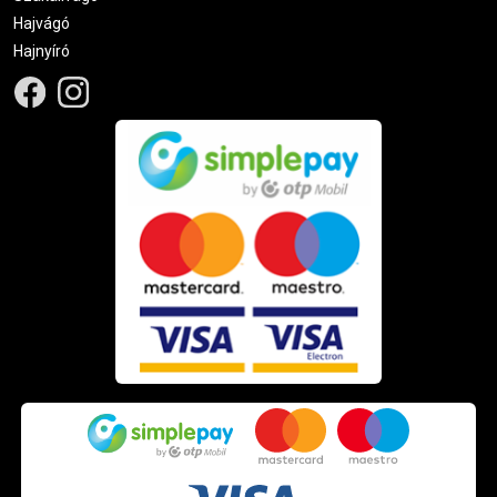
Hajvágó
Hajnyíró