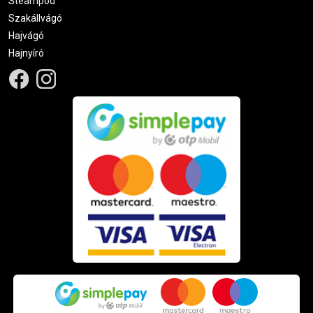
Steampod
Szakállvágó
Hajvágó
Hajnyíró