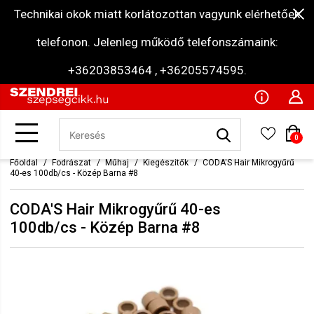
Technikai okok miatt korlátozottan vagyunk elérhetőek
telefonon. Jelenleg működő telefonszámaink:
+36203853464 , +36205574595.
0
Főoldal
Fodrászat
Műhaj
Kiegészítők
CODA'S Hair Mikrogyűrű
40-es 100db/cs - Közép Barna #8
CODA'S Hair Mikrogyűrű 40-es
100db/cs - Közép Barna #8