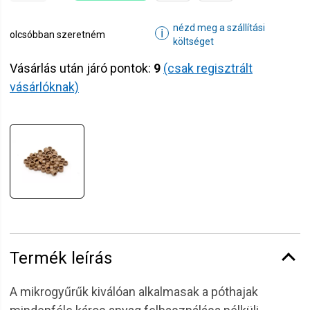
nézd meg a szállítási
ℹ
olcsóbban szeretném
költséget
Vásárlás után járó pontok:
9
(csak regisztrált
vásárlóknak)
Termék leírás
A mikrogyűrűk kiválóan alkalmasak a póthajak