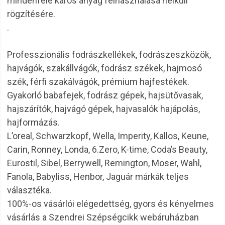
mindenféle káros anyag felhasználása nélküli
rögzítésére.
.
Professzionális fodrászkellékek, fodrászeszközök,
hajvágók, szakállvágók, fodrász székek, hajmosó
szék, férfi szakálvágók, prémium hajfestékek.
Gyakorló babafejek, fodrász gépek, hajsütővasak,
hajszárítók, hajvágó gépek, hajvasalók hajápolás,
hajformázás.
L’oreal, Schwarzkopf, Wella, Imperity, Kallos, Keune,
Carin, Ronney, Londa, 6.Zero, K-time, Coda’s Beauty,
Eurostil, Sibel, Berrywell, Remington, Moser, Wahl,
Fanola, Babyliss, Henbor, Jaguár márkák teljes
választéka.
100%-os vásárlói elégedettség, gyors és kényelmes
vásárlás a Szendrei Szépségcikk webáruházban