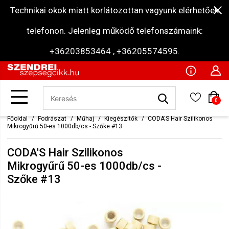
Technikai okok miatt korlátozottan vagyunk elérhetőek
telefonon. Jelenleg működő telefonszámaink:
+36203853464 , +36205574595.
0
Főoldal
Fodrászat
Műhaj
Kiegészítők
CODA'S Hair Szilikonos
Mikrogyűrű 50-es 1000db/cs - Szőke #13
CODA'S Hair Szilikonos
Mikrogyűrű 50-es 1000db/cs -
Szőke #13