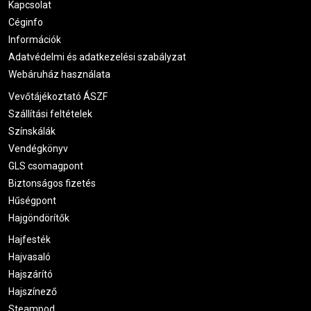
Kapcsolat
Céginfo
Információk
Adatvédelmi és adatkezelési szabályzat
Webáruház használata
Vevőtájékoztató ÁSZF
Szállítási feltételek
Színskálák
Vendégkönyv
GLS csomagpont
Biztonságos fizetés
Hűségpont
Hajgöndörítők
Hajfesték
Hajvasaló
Hajszárító
Hajszínező
Steampod