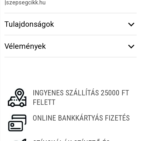
|szepsegcikk.hu
Tulajdonságok
Márka:
CODA'S Hair
Vélemények
Erről a termékről még senki sem írt értékelést.
Legyen Tiéd az első!
Vélemény írásához
jelentkezz be
vagy
regisztrálj
!
INGYENES SZÁLLÍTÁS 25000 FT
FELETT
ONLINE BANKKÁRTYÁS FIZETÉS