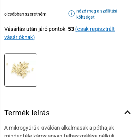
nézd meg a szállítási
ℹ
olcsóbban szeretném
költséget
Vásárlás után járó pontok:
53
(csak regisztrált
vásárlóknak)
Termék leírás
A mikrogyűrűk kiválóan alkalmasak a póthajak
mindenféle káros anyag felhasználása nélküli