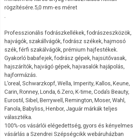
rögzítésére.5,0 mm-es méret
.
Professzionális fodrászkellékek, fodrászeszközök,
hajvágók, szakállvágók, fodrász székek, hajmosó
szék, férfi szakálvágók, prémium hajfestékek.
Gyakorló babafejek, fodrász gépek, hajsütővasak,
hajszárítók, hajvágó gépek, hajvasalók hajápolás,
hajformázás.
L’oreal, Schwarzkopf, Wella, Imperity, Kallos, Keune,
Carin, Ronney, Londa, 6.Zero, K-time, Coda’s Beauty,
Eurostil, Sibel, Berrywell, Remington, Moser, Wahl,
Fanola, Babyliss, Henbor, Jaguár márkák teljes
választéka.
100%-os vásárlói elégedettség, gyors és kényelmes
vásárlás a Szendrei Szépségcikk webáruházban