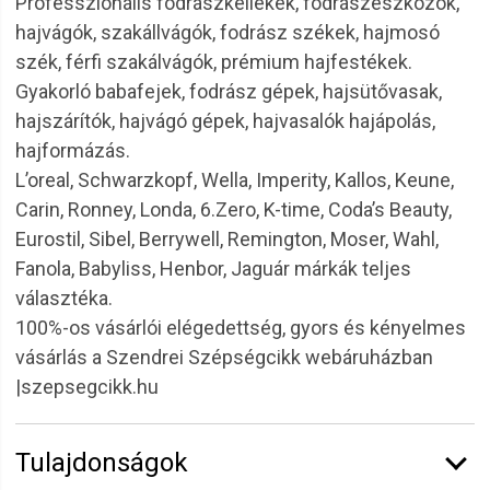
Professzionális fodrászkellékek, fodrászeszközök,
hajvágók, szakállvágók, fodrász székek, hajmosó
szék, férfi szakálvágók, prémium hajfestékek.
Gyakorló babafejek, fodrász gépek, hajsütővasak,
hajszárítók, hajvágó gépek, hajvasalók hajápolás,
hajformázás.
L’oreal, Schwarzkopf, Wella, Imperity, Kallos, Keune,
Carin, Ronney, Londa, 6.Zero, K-time, Coda’s Beauty,
Eurostil, Sibel, Berrywell, Remington, Moser, Wahl,
Fanola, Babyliss, Henbor, Jaguár márkák teljes
választéka.
100%-os vásárlói elégedettség, gyors és kényelmes
vásárlás a Szendrei Szépségcikk webáruházban
|szepsegcikk.hu
Tulajdonságok