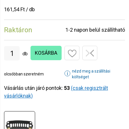
161,54 Ft / db
Raktáron
1-2 napon belül szállítható
KOSÁRBA
db
nézd meg a szállítási
ℹ
olcsóbban szeretném
költséget
Vásárlás után járó pontok:
53
(csak regisztrált
vásárlóknak)