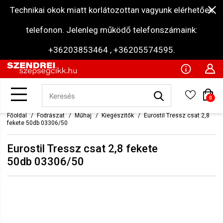
Technikai okok miatt korlátozottan vagyunk elérhetőek
telefonon. Jelenleg működő telefonszámaink:
+36203853464 , +36205574595.
0
Főoldal
Fodrászat
Műhaj
Kiegészítők
Eurostil Tressz csat 2,8
fekete 50db 03306/50
Eurostil Tressz csat 2,8 fekete
50db 03306/50