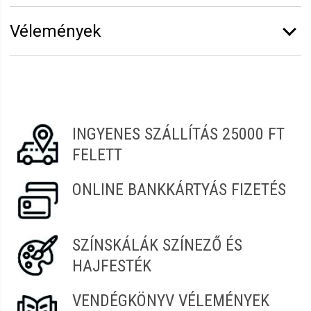
Márka:
Eurostil
Vélemények
Erről a termékről még senki sem írt értékelést.
Legyen Tiéd az első!
Vélemény írásához
jelentkezz be
vagy
regisztrálj
!
INGYENES SZÁLLÍTÁS 25000 FT
FELETT
ONLINE BANKKÁRTYÁS FIZETÉS
SZÍNSKÁLÁK SZÍNEZŐ ÉS
HAJFESTÉK
VENDÉGKÖNYV VÉLEMÉNYEK