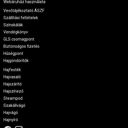
Webáruház használata
Vevőtájékoztató ÁSZF
Szállítási feltételek
Színskálák
Vendégkönyv
GLS csomagpont
Biztonságos fizetés
Hűségpont
Hajgöndörítők
Hajfesték
Hajvasaló
Hajszárító
Hajszínező
Steampod
Szakállvágó
Hajvágó
Hajnyíró