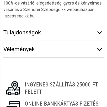
100%-os vásárlói elégedettség, gyors és kényelmes
vásárlás a Szendrei Szépségcikk webáruházban
|szepsegcikk.hu
Tulajdonságok
Márka:
K-Time
Vélemények
Erről a termékről még senki sem írt értékelést.
Legyen Tiéd az első!
Vélemény írásához
jelentkezz be
vagy
regisztrálj
!
INGYENES SZÁLLÍTÁS 25000 FT
FELETT
ONLINE BANKKÁRTYÁS FIZETÉS