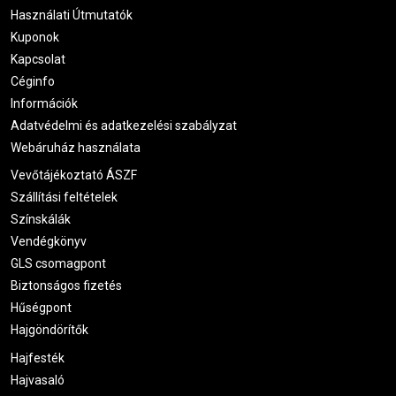
Használati Útmutatók
Kuponok
Kapcsolat
Céginfo
Információk
Adatvédelmi és adatkezelési szabályzat
Webáruház használata
Vevőtájékoztató ÁSZF
Szállítási feltételek
Színskálák
Vendégkönyv
GLS csomagpont
Biztonságos fizetés
Hűségpont
Hajgöndörítők
Hajfesték
Hajvasaló