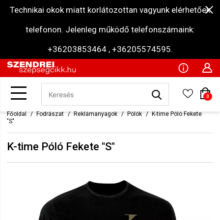
Technikai okok miatt korlátozottan vagyunk elérhetőek
telefonon. Jelenleg működő telefonszámaink:
+36203853464 , +36205574595.
0
Főoldal
Fodrászat
Reklámanyagok
Pólók
K-time Póló Fekete
"S"
K-time Póló Fekete "S"