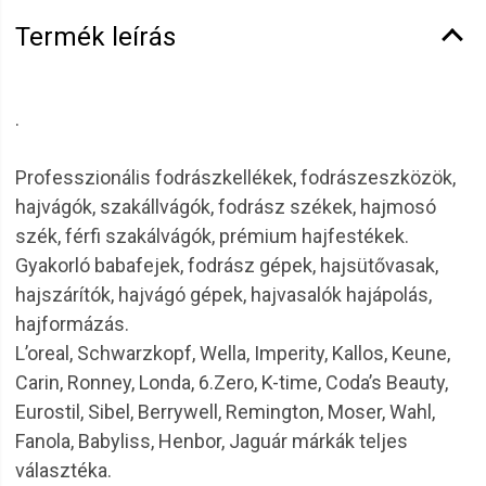
Termék leírás
.
Professzionális fodrászkellékek, fodrászeszközök,
hajvágók, szakállvágók, fodrász székek, hajmosó
szék, férfi szakálvágók, prémium hajfestékek.
Gyakorló babafejek, fodrász gépek, hajsütővasak,
hajszárítók, hajvágó gépek, hajvasalók hajápolás,
hajformázás.
L’oreal, Schwarzkopf, Wella, Imperity, Kallos, Keune,
Carin, Ronney, Londa, 6.Zero, K-time, Coda’s Beauty,
Eurostil, Sibel, Berrywell, Remington, Moser, Wahl,
Fanola, Babyliss, Henbor, Jaguár márkák teljes
választéka.