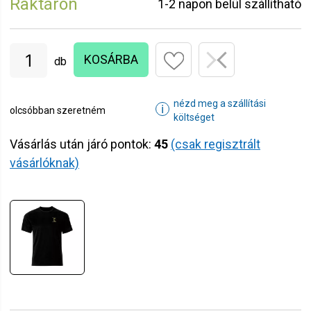
Raktáron
1-2 napon belül szállítható
KOSÁRBA
db
nézd meg a szállítási
ℹ
olcsóbban szeretném
költséget
Vásárlás után járó pontok:
45
(csak regisztrált
vásárlóknak)