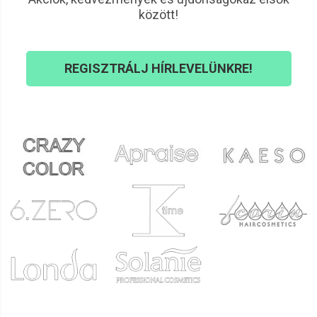
között!
REGISZTRÁLJ HÍRLEVELÜNKRE!