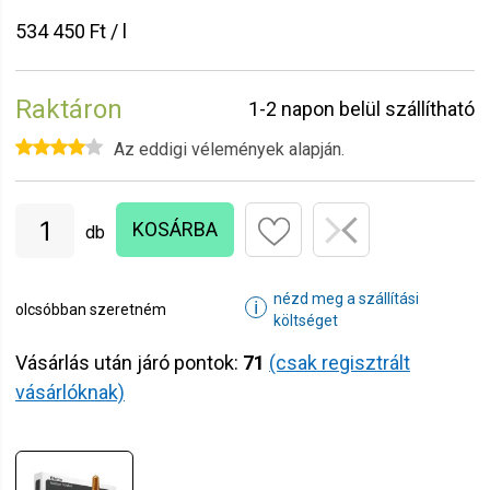
534 450 Ft / l
Raktáron
1-2 napon belül szállítható
Az eddigi vélemények alapján.
KOSÁRBA
db
nézd meg a szállítási
ℹ
olcsóbban szeretném
költséget
Vásárlás után járó pontok:
71
(csak regisztrált
vásárlóknak)