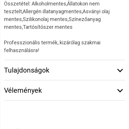
Összetétel: Alkoholmentes,Állatokon nem
tesztelt,Allergén illatanyagmentes,Asványi olaj
mentes,Szilikonolaj mentes,Színezőanyag
mentes,Tartósítószer mentes
Professzionális termék, kizárólag szakmai
felhasználásra!
Tulajdonságok
Márka:
Alveola
Vélemények
Kiszerelés:
20 ml
Vélemény írásához
jelentkezz be
vagy
regisztrálj
!
Ibolya
2022.03.25. 06:55