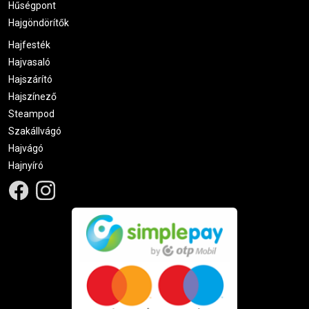
Hűségpont
Hajgöndörítők
Hajfesték
Hajvasaló
Hajszárító
Hajszínező
Steampod
Szakállvágó
Hajvágó
Hajnyíró