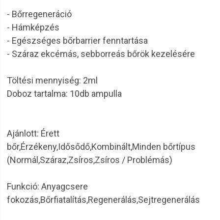
- Bőrregeneráció
- Hámképzés
- Egészséges bőrbarrier fenntartása
- Száraz ekcémás, sebborreás bőrök kezelésére
Töltési mennyiség: 2ml
Doboz tartalma: 10db ampulla
Ajánlott: Érett
bőr,Érzékeny,Idősődő,Kombinált,Minden bőrtípus
(Normál,Száraz,Zsíros,Zsíros / Problémás)
Funkció: Anyagcsere
fokozás,Bőrfiatalítás,Regenerálás,Sejtregenerálás