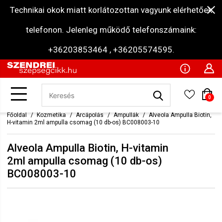
Technikai okok miatt korlátozottan vagyunk elérhetőek
telefonon. Jelenleg működő telefonszámaink:
+36203853464 , +36205574595.
0
Főoldal
Kozmetika
Arcápolás
Ampullák
Alveola Ampulla Biotin,
H-vitamin 2ml ampulla csomag (10 db-os) BC008003-10
Alveola Ampulla Biotin, H-vitamin
2ml ampulla csomag (10 db-os)
BC008003-10