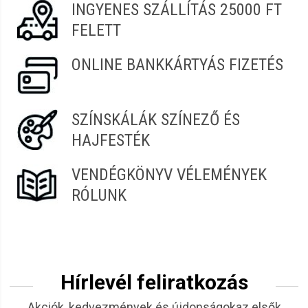
INGYENES SZÁLLÍTÁS 25000 FT
Andrea
2022.02.06. 14:09
FELETT
Bernadett
2021.11.20. 06:45
ONLINE BANKKÁRTYÁS FIZETÉS
SZÍNSKÁLÁK SZÍNEZŐ ÉS
HAJFESTÉK
VENDÉGKÖNYV VÉLEMÉNYEK
RÓLUNK
Hírlevél feliratkozás
Akciók, kedvezmények és újdonságokaz elsők