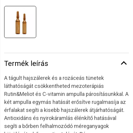
Termék leírás
A tágult hajszálerek és a rozáceás tünetek
láthatóságát csökkentheted mezoterápiás
Rutin&Meliot és C-vitamin ampulla párosításunkkal. A
két ampulla egymás hatását erősítve rugalmasíja az
érfalakat segíti a kisebb hajszálerek átjárhatóságát.
Antioxidáns és nyirokáramlás élénkítő hatásával
segíti a bőrben felhalmozódó méreganyagok