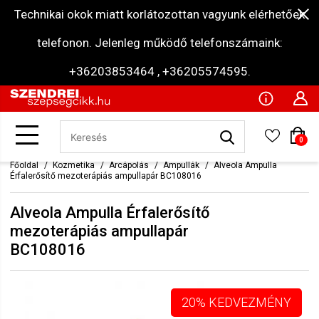
Technikai okok miatt korlátozottan vagyunk elérhetőek
telefonon. Jelenleg működő telefonszámaink:
+36203853464 , +36205574595.
0
Főoldal
Kozmetika
Arcápolás
Ampullák
Alveola Ampulla
Érfalerősítő mezoterápiás ampullapár BC108016
Alveola Ampulla Érfalerősítő
mezoterápiás ampullapár
BC108016
20% KEDVEZMÉNY