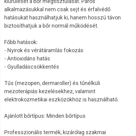
kiürülését a bőr megtisztulását. Páros
alkalmazásukkal nem csak sejt és érfalvédő
hatásukat használhatjuk ki, hanem hosszú távon
biztosíthatjuk a bőr normál működését.
Főbb hatások:
- Nyirok és vérátáramlás fokozás
- Antioxidáns hatás
- Gyulladáscsökkentés
Tűs (mezopen, dermaroller) és tűnélküli
mezoterápiás kezelésekhez, valamint
elektrokozmetikai eszközökhöz is használható.
Ajánlott bőrtípus: Minden bőrtípus
Professzionális termék, kizárólag szakmai