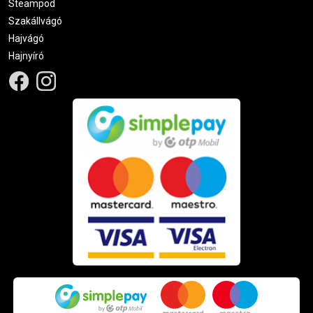
Steampod
Szakállvágó
Hajvágó
Hajnyíró