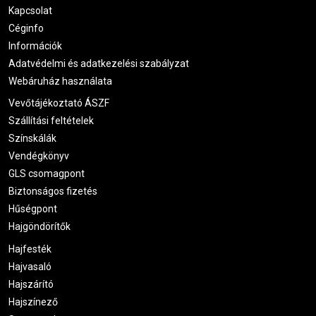
Kapcsolat
Céginfo
Információk
Adatvédelmi és adatkezelési szabályzat
Webáruház használata
Vevőtájékoztató ÁSZF
Szállítási feltételek
Színskálák
Vendégkönyv
GLS csomagpont
Biztonságos fizetés
Hűségpont
Hajgöndörítők
Hajfesték
Hajvasaló
Hajszárító
Hajszínező