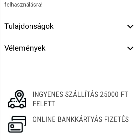
felhasználásra!
Tulajdonságok
Márka:
Alveola
Vélemények
Erről a termékről még senki sem írt értékelést.
Legyen Tiéd az első!
Vélemény írásához
jelentkezz be
vagy
regisztrálj
!
INGYENES SZÁLLÍTÁS 25000 FT
FELETT
ONLINE BANKKÁRTYÁS FIZETÉS