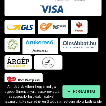
Árukereső.hu
Annak érdekében, hogy mindig a
ELFOGADOM
legjobb élményt nyújthassuk neked, a
szepsegcikk.hu oldalon sütiket
© Szendrei Kft - 1042 Budapest, Árpád út 94.
Készítette:
Netgo.hu Kft.
használunk. Ha szeretnél erről többet megtudni, akkor kattints
ide
!