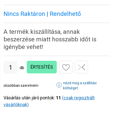
Nincs Raktáron | Rendelhető
A termék kiszállítása, annak
beszerzése miatt hosszabb időt is
igénybe vehet!
ÉRTESÍTÉS
db
nézd meg a szállítási
ℹ
olcsóbban szeretném
költséget
Vásárlás után járó pontok:
11
(csak regisztrált
vásárlóknak)