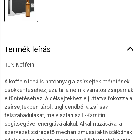
Termék leírás
10% Koffein
A koffein ideális hatóanyag a zsírsejtek méretének
csökkentéséhez, ezáltal a nem kívánatos zsírpárnák
eltüntetéséhez. A célsejtekhez eljuttatva fokozza a
zsírsejtekben tárolt trigliceridből a zsírsav
felszabadulását, mely aztán az L-Karnitin
segítségével energiává alakul. Alkalmazásával a
szervezet zsírégető mechanizmusai aktivizálódnak