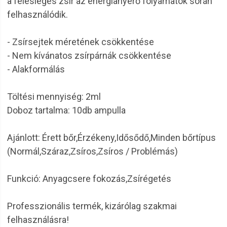
a felesleges zsír az energianyerő folyamatok során
felhasználódik.
- Zsírsejtek méretének csökkentése
- Nem kívánatos zsírpárnák csökkentése
- Alakformálás
Töltési mennyiség: 2ml
Doboz tartalma: 10db ampulla
Ajánlott: Érett bőr,Érzékeny,Idősődő,Minden bőrtípus
(Normál,Száraz,Zsíros,Zsíros / Problémás)
Funkció: Anyagcsere fokozás,Zsírégetés
Professzionális termék, kizárólag szakmai
felhasználásra!