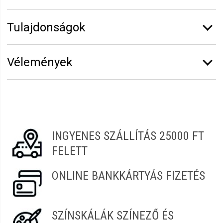
Tulajdonságok
Márka:
Alveola
Vélemények
Kiszerelés:
20 ml
Erről a termékről még senki sem írt értékelést.
Legyen Tiéd az első!
Vélemény írásához
jelentkezz be
vagy
regisztrálj
!
INGYENES SZÁLLÍTÁS 25000 FT
FELETT
ONLINE BANKKÁRTYÁS FIZETÉS
SZÍNSKÁLÁK SZÍNEZŐ ÉS