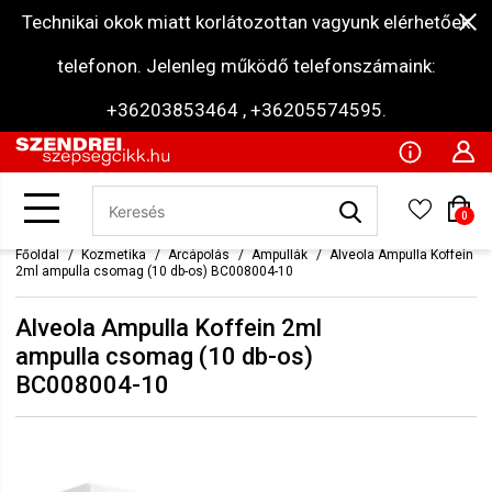
Technikai okok miatt korlátozottan vagyunk elérhetőek
telefonon. Jelenleg működő telefonszámaink:
+36203853464 , +36205574595.
0
Főoldal
Kozmetika
Arcápolás
Ampullák
Alveola Ampulla Koffein
2ml ampulla csomag (10 db-os) BC008004-10
Alveola Ampulla Koffein 2ml
ampulla csomag (10 db-os)
BC008004-10