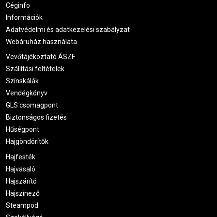
Céginfo
Információk
Adatvédelmi és adatkezelési szabályzat
Webáruház használata
Vevőtájékoztató ÁSZF
Szállítási feltételek
Színskálák
Vendégkönyv
GLS csomagpont
Biztonságos fizetés
Hűségpont
Hajgöndörítők
Hajfesték
Hajvasaló
Hajszárító
Hajszínező
Steampod