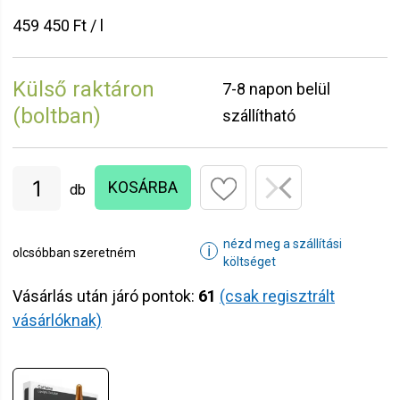
459 450 Ft / l
Külső raktáron
7-8 napon belül
(boltban)
szállítható
KOSÁRBA
db
nézd meg a szállítási
ℹ
olcsóbban szeretném
költséget
Vásárlás után járó pontok:
61
(csak regisztrált
vásárlóknak)