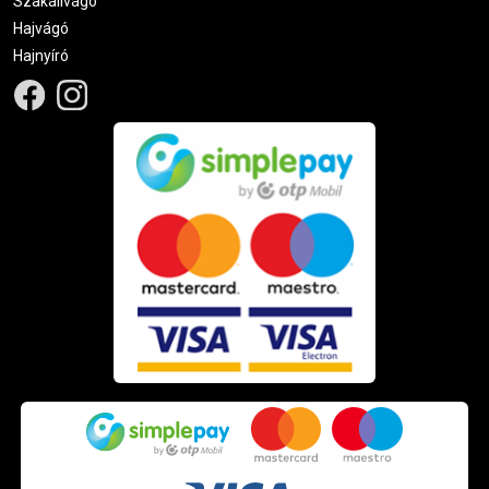
Szakállvágó
Hajvágó
Hajnyíró