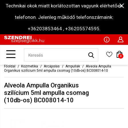
Technikai okok miatt korlátozottan vagyunk elérhetőek
telefonon. Jelenleg működő telefonszámaink:
+36203853464 , +36205574595.
0
Főoldal
Kozmetika
Arcápolás
Ampullák
Alveola Ampulla
Organikus szilícium 5ml ampulla csomag (10db-os) BC008014-10
Alveola Ampulla Organikus
szilícium 5ml ampulla csomag
(10db-os) BC008014-10