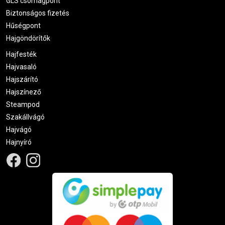
GLS csomagpont
Biztonságos fizetés
Hűségpont
Hajgöndörítők
Hajfesték
Hajvasaló
Hajszárító
Hajszínező
Steampod
Szakállvágó
Hajvágó
Hajnyíró