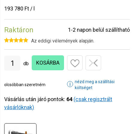
193 780 Ft / l
Raktáron
1-2 napon belül szállítható
Az eddigi vélemények alapján.
KOSÁRBA
db
nézd meg a szállítási
ℹ
olcsóbban szeretném
költséget
Vásárlás után járó pontok:
64
(csak regisztrált
vásárlóknak)