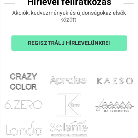
Hírlevél feliratkozás
Akciók, kedvezmények és újdonságokaz elsők
között!
REGISZTRÁLJ HÍRLEVELÜNKRE!