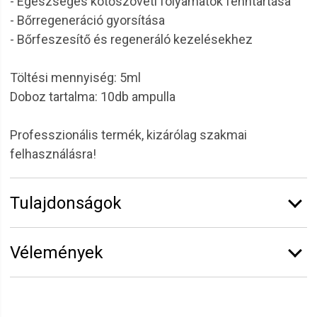
- Egészséges kötőszöveti folyamatok fenntartása
- Bőrregeneráció gyorsítása
- Bőrfeszesítő és regeneráló kezelésekhez
Töltési mennyiség: 5ml
Doboz tartalma: 10db ampulla
Professzionális termék, kizárólag szakmai
felhasználásra!
Tulajdonságok
Márka:
Alveola
Vélemények
Kiszerelés:
50 ml
Vélemény írásához
jelentkezz be
vagy
regisztrálj
!