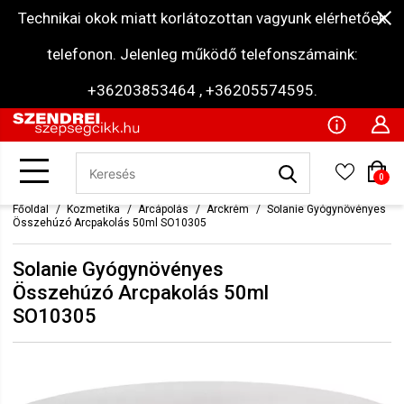
Technikai okok miatt korlátozottan vagyunk elérhetőek
telefonon. Jelenleg működő telefonszámaink:
+36203853464 , +36205574595.
0
Főoldal
Kozmetika
Arcápolás
Arckrém
Solanie Gyógynövényes
Összehúzó Arcpakolás 50ml SO10305
Solanie Gyógynövényes
Összehúzó Arcpakolás 50ml
SO10305