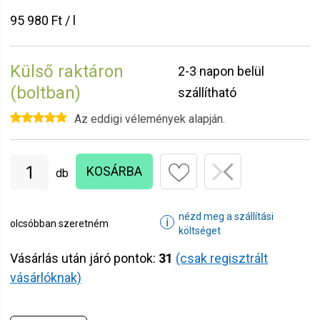
95 980 Ft / l
Külső raktáron
2-3 napon belül
(boltban)
szállítható
Az eddigi vélemények alapján.
KOSÁRBA
db
nézd meg a szállítási
ℹ
olcsóbban szeretném
költséget
Vásárlás után járó pontok:
31
(csak regisztrált
vásárlóknak)