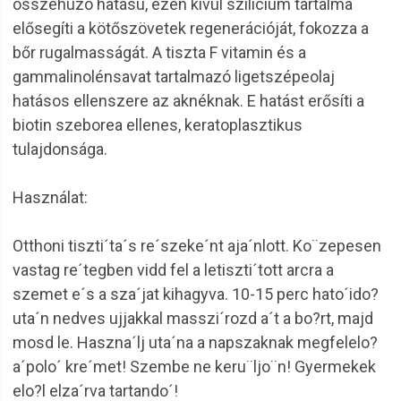
összehúzó hatású, ezen kívül szilícium tartalma
elősegíti a kötőszövetek regenerációját, fokozza a
bőr rugalmasságát. A tiszta F vitamin és a
gammalinolénsavat tartalmazó ligetszépeolaj
hatásos ellenszere az aknéknak. E hatást erősíti a
biotin szeborea ellenes, keratoplasztikus
tulajdonsága.
Használat:
Otthoni tiszti´ta´s re´szeke´nt aja´nlott. Ko¨zepesen
vastag re´tegben vidd fel a letiszti´tott arcra a
szemet e´s a sza´jat kihagyva. 10-15 perc hato´ido?
uta´n nedves ujjakkal masszi´rozd a´t a bo?rt, majd
mosd le. Haszna´lj uta´na a napszaknak megfelelo?
a´polo´ kre´met! Szembe ne keru¨ljo¨n! Gyermekek
elo?l elza´rva tartando´!