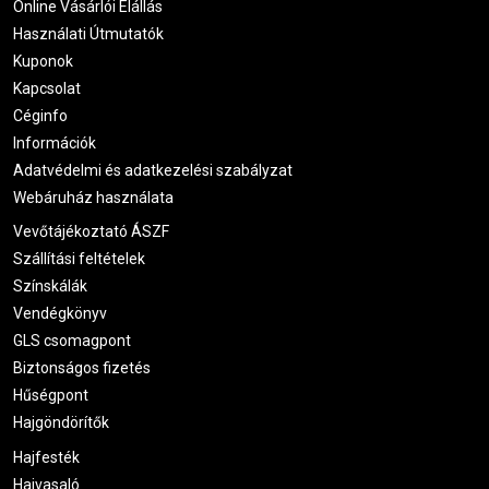
Online Vásárlói Elállás
Használati Útmutatók
Kuponok
Kapcsolat
Céginfo
Információk
Adatvédelmi és adatkezelési szabályzat
Webáruház használata
Vevőtájékoztató ÁSZF
Szállítási feltételek
Színskálák
Vendégkönyv
GLS csomagpont
Biztonságos fizetés
Hűségpont
Hajgöndörítők
Hajfesték
Hajvasaló