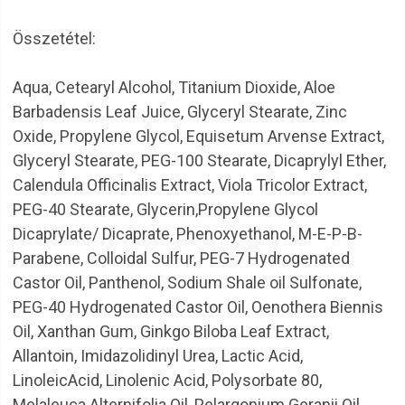
Összetétel:
Aqua, Cetearyl Alcohol, Titanium Dioxide, Aloe
Barbadensis Leaf Juice, Glyceryl Stearate, Zinc
Oxide, Propylene Glycol, Equisetum Arvense Extract,
Glyceryl Stearate, PEG-100 Stearate, Dicaprylyl Ether,
Calendula Officinalis Extract, Viola Tricolor Extract,
PEG-40 Stearate, Glycerin,Propylene Glycol
Dicaprylate/ Dicaprate, Phenoxyethanol, M-E-P-B-
Parabene, Colloidal Sulfur, PEG-7 Hydrogenated
Castor Oil, Panthenol, Sodium Shale oil Sulfonate,
PEG-40 Hydrogenated Castor Oil, Oenothera Biennis
Oil, Xanthan Gum, Ginkgo Biloba Leaf Extract,
Allantoin, Imidazolidinyl Urea, Lactic Acid,
LinoleicAcid, Linolenic Acid, Polysorbate 80,
Melaleuca Alternifolia Oil, Pelargonium Geranii Oil,