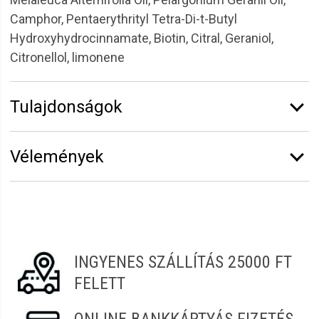
Camphor, Pentaerythrityl Tetra-Di-t-Butyl
Hydroxyhydrocinnamate, Biotin, Citral, Geraniol,
Citronellol, limonene
Tulajdonságok
Márka:
Solanie
Vélemények
Kiszerelés:
50 ml
Funkció:
Arcmaszkok
Vélemény írásához
jelentkezz be
vagy
regisztrálj
!
Termékcsalád:
Aloe-ginkgo
Laura
2022.04.23. 13:31
INGYENES SZÁLLÍTÁS 25000 FT
Melinda
2021.10.22. 11:15
FELETT
Dzsenifer
2021.07.25. 05:10