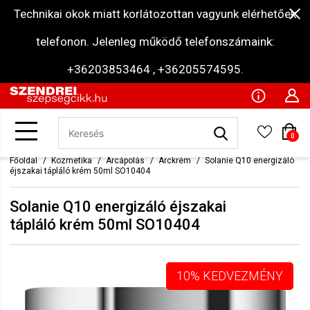
Technikai okok miatt korlátozottan vagyunk elérhetőek
telefonon. Jelenleg működő telefonszámaink:
+36203853464 , +36205574595.
0
Főoldal
Kozmetika
Arcápolás
Arckrém
Solanie Q10 energizáló
éjszakai tápláló krém 50ml SO10404
Solanie Q10 energizáló éjszakai
tápláló krém 50ml SO10404
10% KEDVEZMÉNY