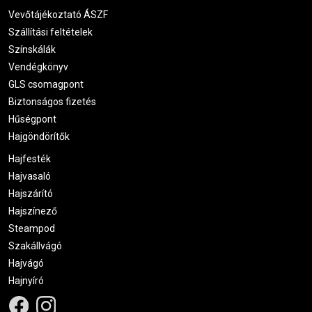
Vevőtájékoztató ÁSZF
Szállítási feltételek
Színskálák
Vendégkönyv
GLS csomagpont
Biztonságos fizetés
Hűségpont
Hajgöndörítők
Hajfesték
Hajvasaló
Hajszárító
Hajszínező
Steampod
Szakállvágó
Hajvágó
Hajnyíró