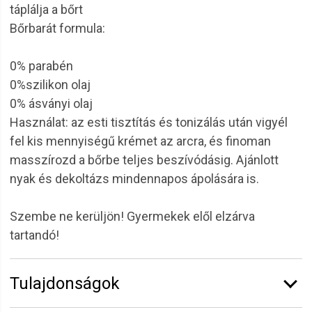
táplálja a bőrt
Bőrbarát formula:
0% parabén
0%szilikon olaj
0% ásványi olaj
Használat: az esti tisztítás és tonizálás után vigyél
fel kis mennyiségű krémet az arcra, és finoman
masszírozd a bőrbe teljes beszívódásig. Ajánlott
nyak és dekoltázs mindennapos ápolására is.
Szembe ne kerüljön! Gyermekek elől elzárva
tartandó!
Tulajdonságok