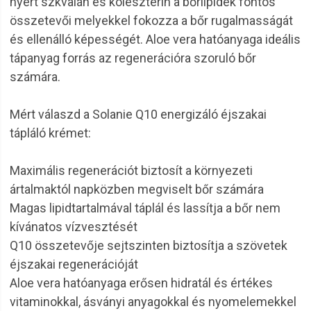
nyert szkvalán és koleszterin a bőrlipidek fontos
összetevői melyekkel fokozza a bőr rugalmasságát
és ellenálló képességét. Aloe vera hatóanyaga ideális
tápanyag forrás az regenerációra szoruló bőr
számára.
Mért válaszd a Solanie Q10 energizáló éjszakai
tápláló krémet:
Maximális regenerációt biztosít a környezeti
ártalmaktól napközben megviselt bőr számára
Magas lipidtartalmával táplál és lassítja a bőr nem
kívánatos vízvesztését
Q10 összetevője sejtszinten biztosítja a szövetek
éjszakai regenerációját
Aloe vera hatóanyaga erősen hidratál és értékes
vitaminokkal, ásványi anyagokkal és nyomelemekkel