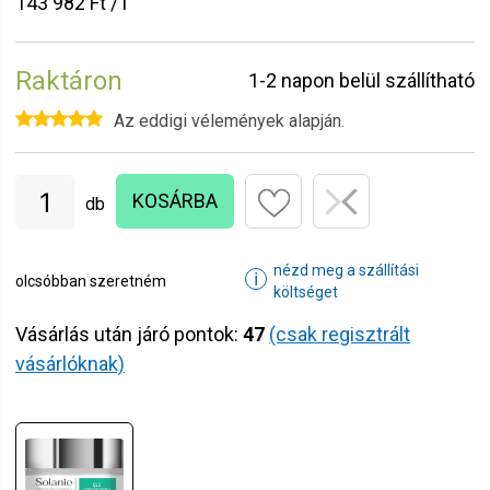
143 982 Ft / l
Raktáron
1-2 napon belül szállítható
Az eddigi vélemények alapján.
KOSÁRBA
db
nézd meg a szállítási
ℹ
olcsóbban szeretném
költséget
Vásárlás után járó pontok:
47
(csak regisztrált
vásárlóknak)