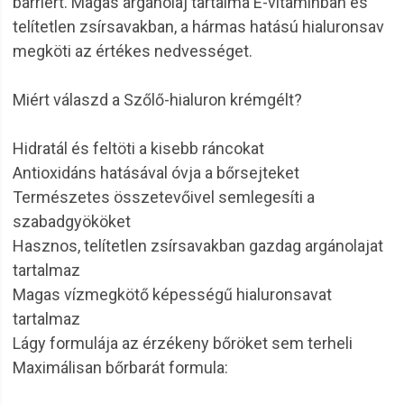
barriert. Magas argánolaj tartalma E-vitaminban és
telítetlen zsírsavakban, a hármas hatású hialuronsav
megköti az értékes nedvességet.
Miért válaszd a Szőlő-hialuron krémgélt?
Hidratál és feltöti a kisebb ráncokat
Antioxidáns hatásával óvja a bőrsejteket
Természetes összetevőivel semlegesíti a
szabadgyököket
Hasznos, telítetlen zsírsavakban gazdag argánolajat
tartalmaz
Magas vízmegkötő képességű hialuronsavat
tartalmaz
Lágy formulája az érzékeny bőröket sem terheli
Maximálisan bőrbarát formula: