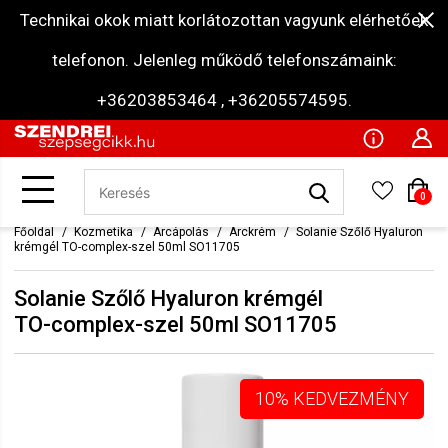
Technikai okok miatt korlátozottan vagyunk elérhetőek
telefonon. Jelenleg működő telefonszámaink:
+36203853464 , +36205574595.
0
Főoldal
Kozmetika
Arcápolás
Arckrém
Solanie Szőlő Hyaluron
krémgél TO-complex-szel 50ml SO11705
Solanie Szőlő Hyaluron krémgél
TO-complex-szel 50ml SO11705
10% KEDVEZMÉNY