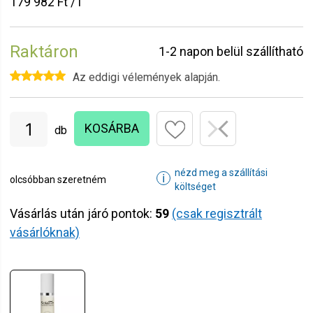
179 982 Ft / l
Raktáron
1-2 napon belül szállítható
Az eddigi vélemények alapján.
KOSÁRBA
db
nézd meg a szállítási
ℹ
olcsóbban szeretném
költséget
Vásárlás után járó pontok:
59
(csak regisztrált
vásárlóknak)