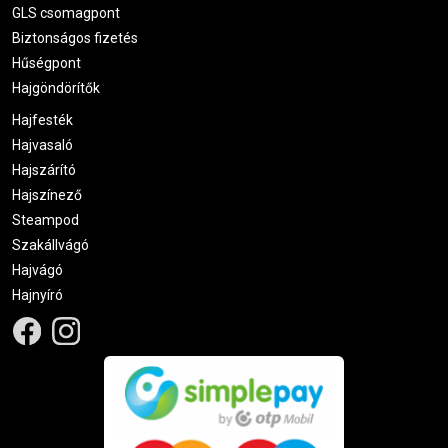
GLS csomagpont
Biztonságos fizetés
Hűségpont
Hajgöndörítők
Hajfesték
Hajvasaló
Hajszárító
Hajszínező
Steampod
Szakállvágó
Hajvágó
Hajnyíró