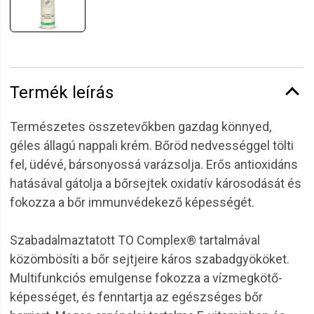
Termék leírás
Természetes összetevőkben gazdag könnyed,
géles állagú nappali krém. Bőröd nedvességgel tölti
fel, üdévé, bársonyossá varázsolja. Erős antioxidáns
hatásával gátolja a bőrsejtek oxidatív károsodását és
fokozza a bőr immunvédekező képességét.
Szabadalmaztatott TO Complex® tartalmával
közömbösíti a bőr sejtjeire káros szabadgyököket.
Multifunkciós emulgense fokozza a vízmegkötő-
képességet, és fenntartja az egészséges bőr