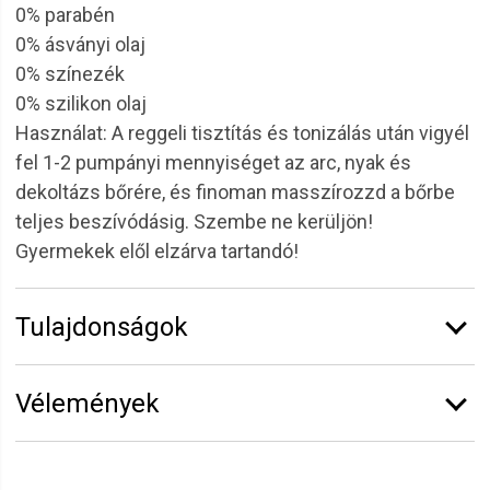
0% parabén
0% ásványi olaj
0% színezék
0% szilikon olaj
Használat: A reggeli tisztítás és tonizálás után vigyél
fel 1-2 pumpányi mennyiséget az arc, nyak és
dekoltázs bőrére, és finoman masszírozzd a bőrbe
teljes beszívódásig. Szembe ne kerüljön!
Gyermekek elől elzárva tartandó!
Tulajdonságok
Márka:
Solanie
Vélemények
Kiszerelés:
50 ml
Funkció:
Arckrémek
Vélemény írásához
jelentkezz be
vagy
regisztrálj
!
Termékcsalád:
Szőlő-hialuron