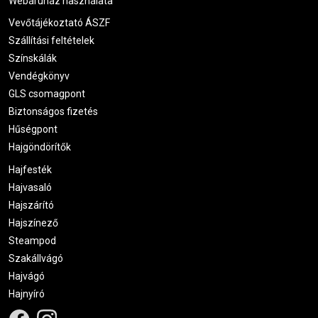
Webáruház használata
Vevőtájékoztató ÁSZF
Szállítási feltételek
Színskálák
Vendégkönyv
GLS csomagpont
Biztonságos fizetés
Hűségpont
Hajgöndörítők
Hajfesték
Hajvasaló
Hajszárító
Hajszínező
Steampod
Szakállvágó
Hajvágó
Hajnyíró