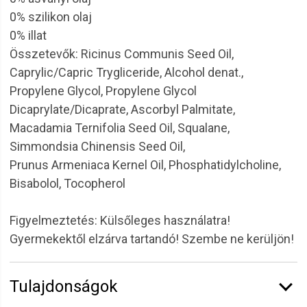
0% szilikon olaj
0% illat
Összetevők: Ricinus Communis Seed Oil,
Caprylic/Capric Trygliceride, Alcohol denat.,
Propylene Glycol, Propylene Glycol
Dicaprylate/Dicaprate, Ascorbyl Palmitate,
Macadamia Ternifolia Seed Oil, Squalane,
Simmondsia Chinensis Seed Oil,
Prunus Armeniaca Kernel Oil, Phosphatidylcholine,
Bisabolol, Tocopherol
Figyelmeztetés: Külsőleges használatra!
Gyermekektől elzárva tartandó! Szembe ne kerüljön!
Tulajdonságok