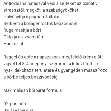
Antioxidáns hatásával védi a sejteket az oxidatív
stressztől, megköti a szabadgyököket
Halványítja a pigmentfoltokat
Serkenti a kollagénrostok képződését
Rugalmasítja a bőrt
Gátolja a vízvesztést
Használat:
Reggel és este a napszaknak megfelelő krém előtt
vigyél fel 3-4 cseppnyi szérumot a letisztított arc,
nyak, dekoltázs területére és gyengéden masszírozd
a bőrbe teljes beszívódásig.
Maximálisan bőrbarát formula
0% parabén
0% ásványi olaj