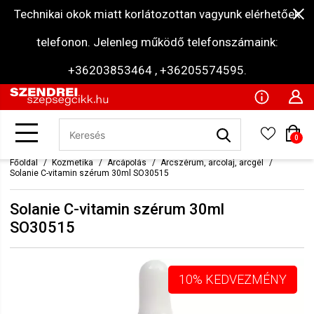
Technikai okok miatt korlátozottan vagyunk elérhetőek
telefonon. Jelenleg működő telefonszámaink:
+36203853464 , +36205574595.
0
Főoldal
Kozmetika
Arcápolás
Arcszérum, arcolaj, arcgél
Solanie C-vitamin szérum 30ml SO30515
Solanie C-vitamin szérum 30ml
SO30515
10% KEDVEZMÉNY