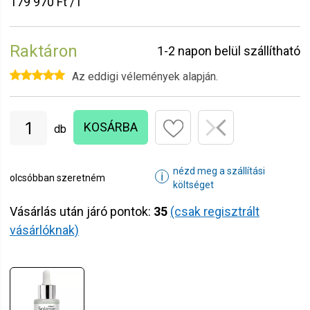
179 970 Ft / l
Raktáron
1-2 napon belül szállítható
Az eddigi vélemények alapján.
KOSÁRBA
db
nézd meg a szállítási
ℹ
olcsóbban szeretném
költséget
Vásárlás után járó pontok:
35
(csak regisztrált
vásárlóknak)