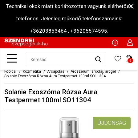
Technikai okok miatt korlátozottan vagyunk elérhetőek
telefonon. Jelenleg működő telefonszámaink:
+36203853464 , +36205574595.
0
Főoldal
Kozmetika
Arcápolás
Arcszérum, arcolaj, arcgél
Solanie Exoszóma Rózsa Aura Testpermet 100ml SO11304
Solanie Exoszóma Rózsa Aura
Testpermet 100ml SO11304
ÚJDONSÁG