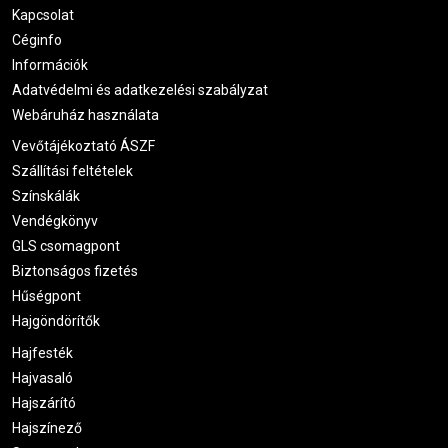
Kapcsolat
Céginfo
Információk
Adatvédelmi és adatkezelési szabályzat
Webáruház használata
Vevőtájékoztató ÁSZF
Szállítási feltételek
Színskálák
Vendégkönyv
GLS csomagpont
Biztonságos fizetés
Hűségpont
Hajgöndörítők
Hajfesték
Hajvasaló
Hajszárító
Hajszínező