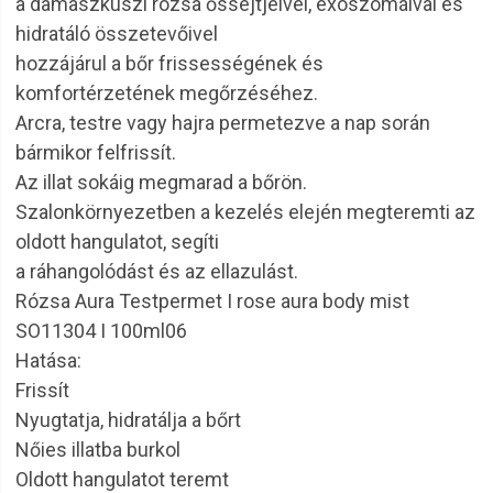
a damaszkuszi rózsa őssejtjeivel, exoszómáival és
hidratáló összetevőivel
hozzájárul a bőr frissességének és
komfortérzetének megőrzéséhez.
Arcra, testre vagy hajra permetezve a nap során
bármikor felfrissít.
Az illat sokáig megmarad a bőrön.
Szalonkörnyezetben a kezelés elején megteremti az
oldott hangulatot, segíti
a ráhangolódást és az ellazulást.
Rózsa Aura Testpermet I rose aura body mist
SO11304 I 100ml06
Hatása:
Frissít
Nyugtatja, hidratálja a bőrt
Nőies illatba burkol
Oldott hangulatot teremt