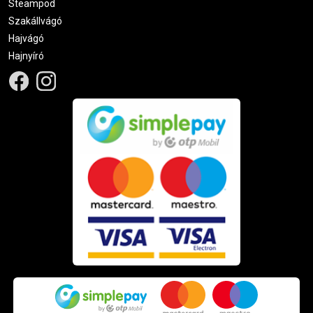
Steampod
Szakállvágó
Hajvágó
Hajnyíró