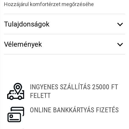
Hozzájárul komfortérzet megőrzéséhe
Tulajdonságok
Márka:
Solanie
Vélemények
Kiszerelés:
30 ml
Erről a termékről még senki sem írt értékelést.
Legyen Tiéd az első!
Vélemény írásához
jelentkezz be
vagy
regisztrálj
!
INGYENES SZÁLLÍTÁS 25000 FT
FELETT
ONLINE BANKKÁRTYÁS FIZETÉS