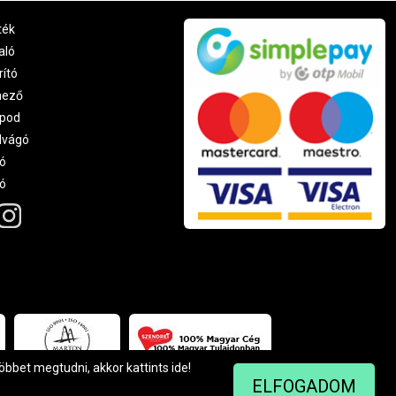
ték
aló
rító
nező
pod
lvágó
ó
ró
többet megtudni, akkor kattints
ide
!
ELFOGADOM