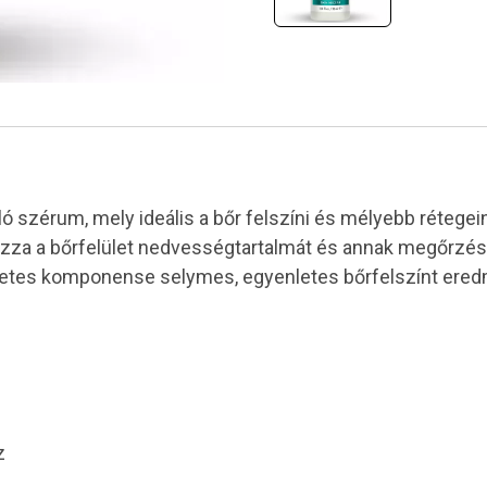
zérum, mely ideális a bőr felszíni és mélyebb rétegeine
zza a bőrfelület nedvességtartalmát és annak megőrzését.
es komponense selymes, egyenletes bőrfelszínt eredmén
z