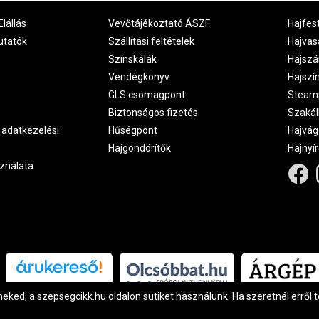
Elállás
Vevőtájékoztató ÁSZF
Hajfes
utatók
Szállítási feltételek
Hajvas
Színskálák
Hajszá
Vendégkönyv
Hajszí
GLS csomagpont
Steam
Biztonságos fizetés
Szakál
 adatkezelési
Hűségpont
Hajvág
Hajgöndörítők
Hajnyí
ználata
Árukereső.hu
ked, a szepsegcikk.hu oldalon sütiket használunk. Ha szeretnél erről 