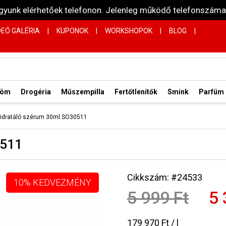
vagyunk elérhetőek telefonon. Jelenleg működő telefonsz
DEÓ GALÉRIA
|
KUPONOK
|
WORKSHOPOK
|
BLOG
|
röm
Drogéria
Műszempilla
Fertőtlenítők
Smink
Parfüm
Hidratáló szérum 30ml SO30511
0511
Cikkszám: #24533
10% KEDVEZMÉNY
5 999 Ft
5 
179 970 Ft / l