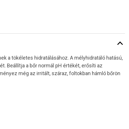
k a tökéletes hidratálásához. A mélyhidratáló hatású,
 Beállítja a bőr normál pH értékét, erősíti az
yez még az irritált, száraz, foltokban hámló bőrön