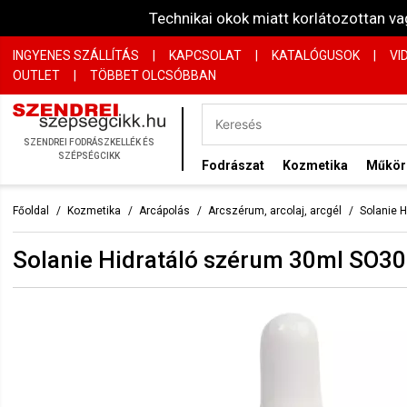
Technikai okok miatt korlátozottan 
INGYENES SZÁLLÍTÁS
|
KAPCSOLAT
|
KATALÓGUSOK
|
VI
OUTLET
|
TÖBBET OLCSÓBBAN
SZENDREI FODRÁSZKELLÉK ÉS
SZÉPSÉGCIKK
Fodrászat
Kozmetika
Műkö
Főoldal
Kozmetika
Arcápolás
Arcszérum, arcolaj, arcgél
Solanie 
Solanie Hidratáló szérum 30ml SO3