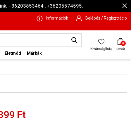
ámaink: +36203853464 , +36205574595.
Információk
Belépés / Regisztráció
0
Kívánságlista
Kosár
Életmód
Márkák
399 Ft