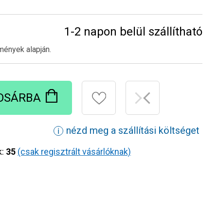
1-2 napon belül szállítható
mények alapján.
OSÁRBA
nézd meg a szállítási költséget
ℹ
k:
35
(csak regisztrált vásárlóknak)