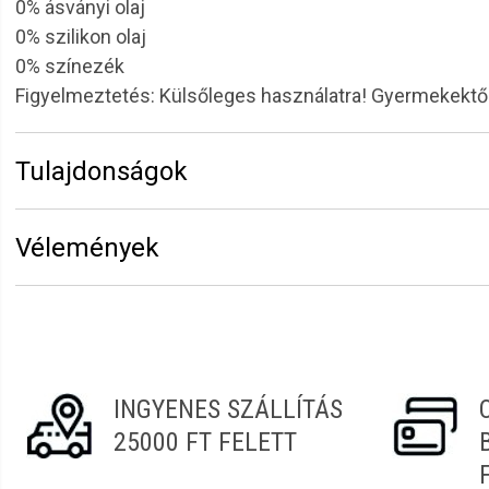
0% ásványi olaj
0% szilikon olaj
0% színezék
Figyelmeztetés: Külsőleges használatra! Gyermekektől
Tulajdonságok
Márka:
Solanie
Vélemények
Kiszerelés:
30 ml
Funkció:
Szérumok,elixírek
Vélemény írásához
jelentkezz be
vagy
regisztrálj
!
Termékcsalád:
Skin nectar
Nóra
2021.10.08. 08:02
INGYENES SZÁLLÍTÁS
25000 FT FELETT