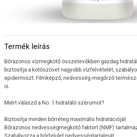
Termék leírás
Bőrazonos vízmegkötő összetevőkben gazdag hidratáló s
biztosítja a kötőszövet nagyobb vízfelvételét, szabályo
epidermiszt. Filmképző, nedvesség-megőrző természet
is.
Miért válaszd a No. 1 hidratáló szérumot?
Biztosítja minden bőrréteg maximális hidratációját
Bőrazonos nedvességmegkötő faktort (NMF) tartalma
Szabályozza a bőrfelület nedvességtartalmát