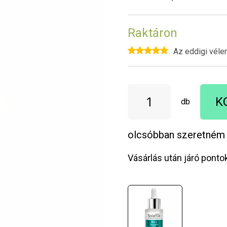
Raktáron
Az eddigi véle
K
db
olcsóbban szeretném
Vásárlás után járó ponto