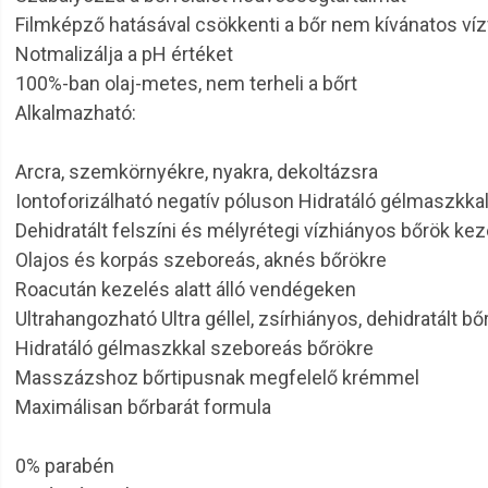
Filmképző hatásával csökkenti a bőr nem kívánatos ví
Notmalizálja a pH értéket
100%-ban olaj-metes, nem terheli a bőrt
Alkalmazható:
Arcra, szemkörnyékre, nyakra, dekoltázsra
Iontoforizálható negatív póluson Hidratáló gélmaszkka
Dehidratált felszíni és mélyrétegi vízhiányos bőrök ke
Olajos és korpás szeboreás, aknés bőrökre
Roacután kezelés alatt álló vendégeken
Ultrahangozható Ultra géllel, zsírhiányos, dehidratált bő
Hidratáló gélmaszkkal szeboreás bőrökre
Masszázshoz bőrtipusnak megfelelő krémmel
Maximálisan bőrbarát formula
0% parabén