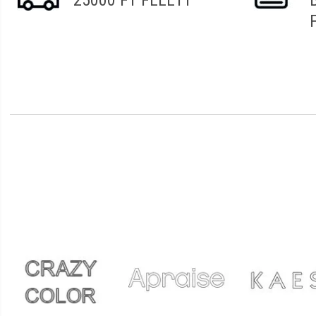
25000 FT FELETT
Roxána
2022.01.13. 08:56
Szilvia
2021.10.24. 08:39
Gáborné
2021.10.22. 19:52
Simó
2021.10.11. 11:17