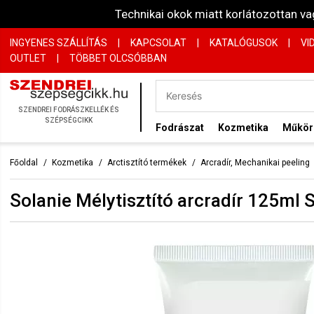
Technikai okok miatt korlátozottan 
INGYENES SZÁLLÍTÁS
|
KAPCSOLAT
|
KATALÓGUSOK
|
VI
OUTLET
|
TÖBBET OLCSÓBBAN
SZENDREI FODRÁSZKELLÉK ÉS
SZÉPSÉGCIKK
Fodrászat
Kozmetika
Műkö
Főoldal
Kozmetika
Arctisztító termékek
Arcradír, Mechanikai peeling
Solanie Mélytisztító arcradír 125ml