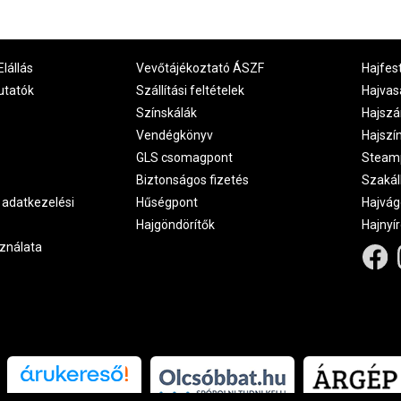
Elállás
Vevőtájékoztató ÁSZF
Hajfes
utatók
Szállítási feltételek
Hajvas
Színskálák
Hajszá
Vendégkönyv
Hajszí
GLS csomagpont
Steam
Biztonságos fizetés
Szakál
 adatkezelési
Hűségpont
Hajvág
Hajgöndörítők
Hajnyí
ználata