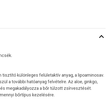
emcsék.
isztító különleges felületaktív anyag, a lipoaminosav.
zül a további hatóanyag felvételre. Az aloe, ginkgo,
ál és megakadályozza a bőr túlzott zsírvesztését.
amennyi bőrtípus kezelésére.