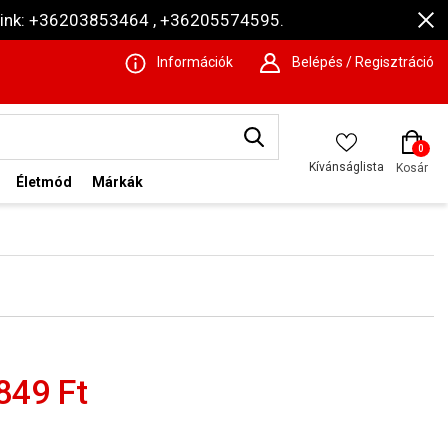
ámaink: +36203853464 , +36205574595.
Információk
Belépés / Regisztráció
0
Kívánságlista
Kosár
Életmód
Márkák
849 Ft