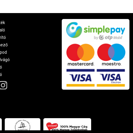
ték
aló
rító
nező
pod
lvágó
ó
ró