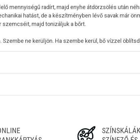
elelő mennyiségű radírt, majd enyhe átdörzsölés után néh
mechanikai hatást, de a készítményben lévő savak már ö
r szemcséit, majd tonizáljuk a bőrt.
 Szembe ne kerüljön. Ha szembe kerül, bő vízzel öblítsd 
ONLINE
SZÍNSKÁLÁ