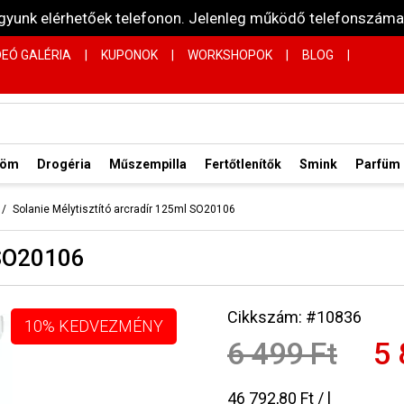
vagyunk elérhetőek telefonon. Jelenleg működő telefonsz
DEÓ GALÉRIA
|
KUPONOK
|
WORKSHOPOK
|
BLOG
|
röm
Drogéria
Műszempilla
Fertőtlenítők
Smink
Parfüm
Solanie Mélytisztító arcradír 125ml SO20106
 SO20106
Cikkszám: #10836
10% KEDVEZMÉNY
6 499 Ft
5 
46 792,80 Ft / l