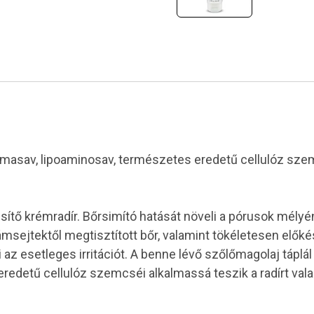
v, almasav, lipoaminosav, természetes eredetű cellulóz sz
ő krémradír. Bőrsimító hatását növeli a pórusok mélyén t
ámsejtektől megtisztított bőr, valamint tökéletesen előkés
i az esetleges irritációt. A benne lévő szőlőmagolaj tápl
eredetű cellulóz szemcséi alkalmassá teszik a radírt val