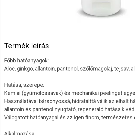
Termék leírás
Főbb hatóanyagok:
Aloe, ginkgo, allantoin, pantenol, szőlőmagolaj, tejsa
Hatása, szerepe:
Kémiai (gyümölcssavak) és mechanikai peelinget egyesít
Használatával bársonyossá, hidratálttá válik az elhalt h
allantoin és pantenol nyugtató, regeneráló hatása kivéd
Válogatott hatóanyagai és az igen finom, természetes 
Alkalmazása: