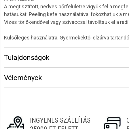
A megtisztított, nedves bőrfelületre vigyük fel a megf
hatásukat. Peeling kefe használatával fokozhatjuk a 
Vizes törlőkendővel vagy szivaccsal távolítsuk el a radí
Külsőleges használatra. Gyermekektől elzárva tartandó.
Tulajdonságok
Márka:
Solanie
Vélemények
Kiszerelés:
125 ml
Funkció:
Arcradírok,peelingek
Vélemény írásához
jelentkezz be
vagy
regisztrálj
!
Termékcsalád:
Aloe-ginkgo
Gabriella
2022.05.31. 12:09
INGYENES SZÁLLÍTÁS
Judit
2022.02.25. 11:35