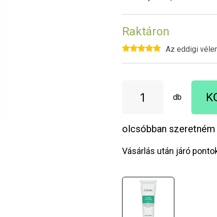
Raktáron
Az eddigi véle
K
db
olcsóbban szeretném
Vásárlás után járó ponto