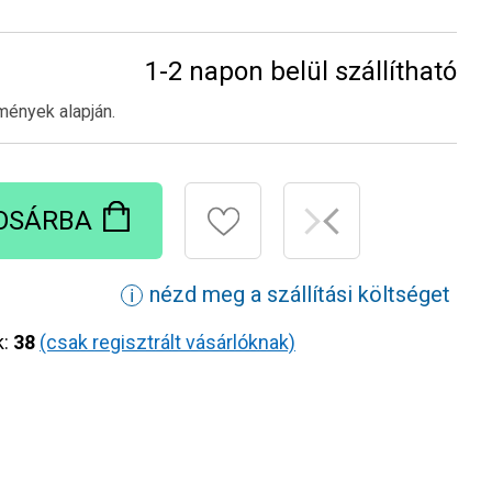
1-2 napon belül szállítható
mények alapján.
OSÁRBA
nézd meg a szállítási költséget
ℹ
k:
38
(csak regisztrált vásárlóknak)