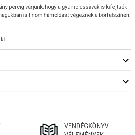
ány percig várjunk, hogy a gyümölcssavak is kifejtsék
nmagukban is finom hámoldást végeznek a bőrfelszínen.
ki.
K
VENDÉGKÖNYV