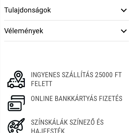
Tulajdonságok
Márka:
Eurostil
Vélemények
Erről a termékről még senki sem írt értékelést.
Legyen Tiéd az első!
Vélemény írásához
jelentkezz be
vagy
regisztrálj
!
INGYENES SZÁLLÍTÁS 25000 FT
FELETT
ONLINE BANKKÁRTYÁS FIZETÉS
SZÍNSKÁLÁK SZÍNEZŐ ÉS
HAJFESTÉK