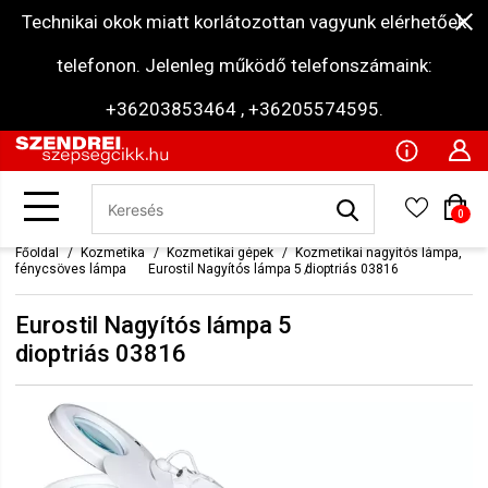
Technikai okok miatt korlátozottan vagyunk elérhetőek
telefonon. Jelenleg működő telefonszámaink:
+36203853464 , +36205574595.
0
Főoldal
Kozmetika
Kozmetikai gépek
Kozmetikai nagyítós lámpa,
fénycsöves lámpa
Eurostil Nagyítós lámpa 5 dioptriás 03816
Eurostil Nagyítós lámpa 5
dioptriás 03816