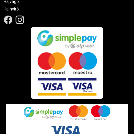
Hajvágó
Hajnyíró