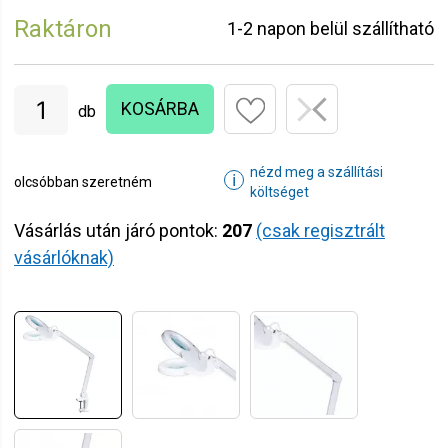
Raktáron
1-2 napon belül szállítható
KOSÁRBA
db
nézd meg a szállítási
ℹ
olcsóbban szeretném
költséget
Vásárlás után járó pontok:
207
(csak regisztrált
vásárlóknak)