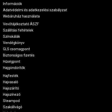
Információk
Adatvédelmi és adatkezelési szabályzat
Webáruház használata
Vevőtájékoztató ÁSZF
Szállítási feltételek
Színskálák
Vendégkönyv
GLS csomagpont
Biztonságos fizetés
Hűségpont
Hajgöndörítők
Hajfesték
Hajvasaló
Hajszárító
Hajszínező
Steampod
Szakállvágó