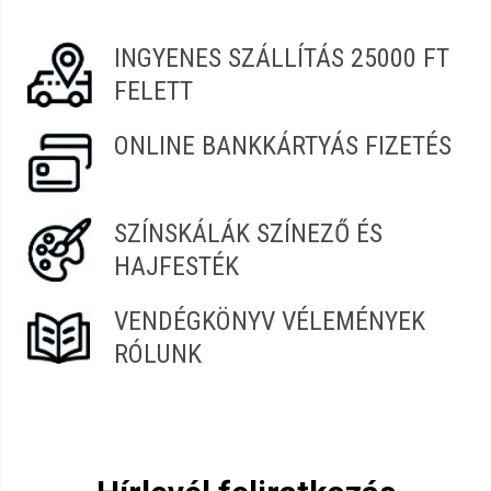
Vélemény írásához
jelentkezz be
vagy
regisztrálj
!
INGYENES SZÁLLÍTÁS 25000 FT
FELETT
ONLINE BANKKÁRTYÁS FIZETÉS
SZÍNSKÁLÁK SZÍNEZŐ ÉS
HAJFESTÉK
VENDÉGKÖNYV VÉLEMÉNYEK
RÓLUNK