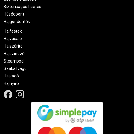
Biztonságos fizetés
Hűségpont
Hajgöndörítők
Hajfesték
Hajvasaló
Hajszárító
Hajszínező
Steampod
Szakállvágó
Hajvágó
Hajnyíró