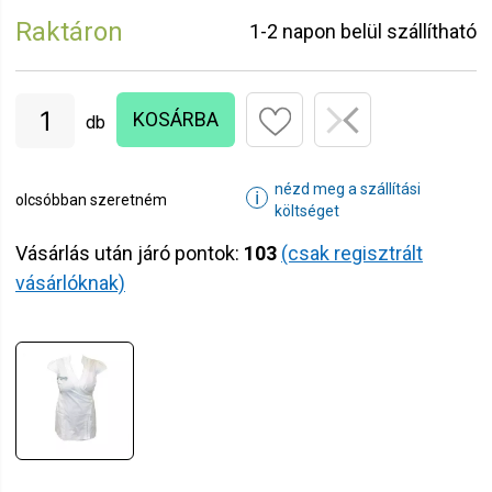
Raktáron
1-2 napon belül szállítható
KOSÁRBA
db
nézd meg a szállítási
ℹ
olcsóbban szeretném
költséget
Vásárlás után járó pontok:
103
(csak regisztrált
vásárlóknak)