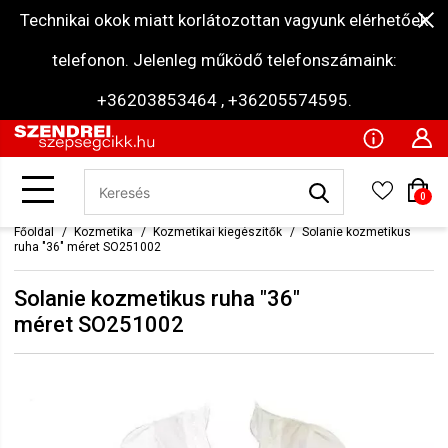
Technikai okok miatt korlátozottan vagyunk elérhetőek
telefonon. Jelenleg működő telefonszámaink:
+36203853464 , +36205574595.
0
Főoldal
Kozmetika
Kozmetikai kiegészítők
Solanie kozmetikus
ruha "36" méret SO251002
Solanie kozmetikus ruha "36"
méret SO251002