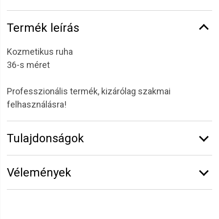
Termék leírás
Kozmetikus ruha
36-s méret
Professzionális termék, kizárólag szakmai
felhasználásra!
Tulajdonságok
Márka:
Solanie
Vélemények
Erről a termékről még senki sem írt értékelést.
Legyen Tiéd az első!