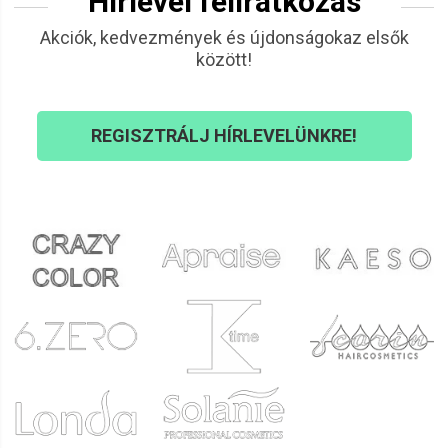
Hírlevél feliratkozás
Akciók, kedvezmények és újdonságokaz elsők
között!
REGISZTRÁLJ HÍRLEVELÜNKRE!