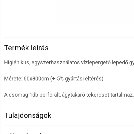
Termék leírás
Higiénikus, egyszerhasználatos vízlepergető lepedő g
Mérete: 60x800cm (+-5% gyártási eltérés)
A csomag 1db perforált, ágytakaró tekercset tartalmaz.
Tulajdonságok
Márka:
Ro.ial