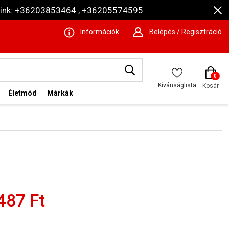
ámaink: +36203853464 , +36205574595.
Információk
Belépés / Regisztráció
0
Kívánságlista
Kosár
Életmód
Márkák
487 Ft