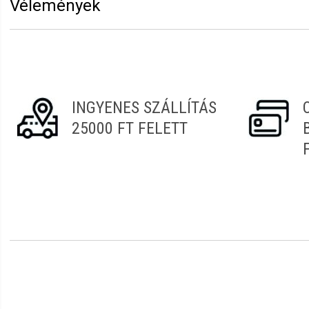
Vélemények
Vélemény írásához
jelentkezz be
vagy
regisztrálj
!
Ildikó
2026.07.23. 07:05
INGYENES SZÁLLÍTÁS
25000 FT FELETT