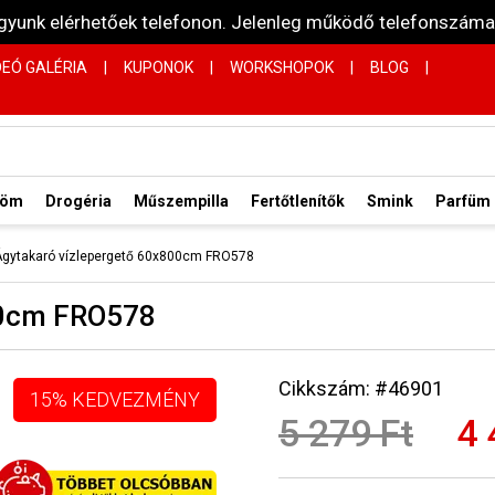
vagyunk elérhetőek telefonon. Jelenleg működő telefonsz
DEÓ GALÉRIA
|
KUPONOK
|
WORKSHOPOK
|
BLOG
|
röm
Drogéria
Műszempilla
Fertőtlenítők
Smink
Parfüm
 Ágytakaró vízlepergető 60x800cm FRO578
800cm FRO578
Cikkszám: #46901
15% KEDVEZMÉNY
5 279 Ft
4 