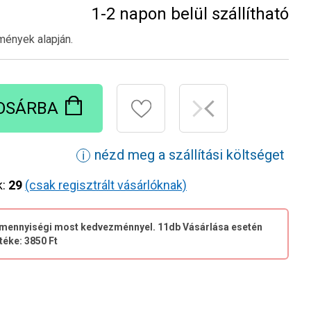
1-2 napon belül szállítható
mények alapján.
OSÁRBA
nézd meg a szállítási költséget
ℹ
k:
29
(csak regisztrált vásárlóknak)
t mennyiségi most kedvezménnyel. 11db Vásárlása esetén
téke: 3850 Ft