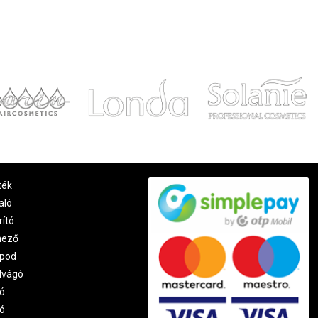
ték
aló
rító
nező
pod
lvágó
ó
ró