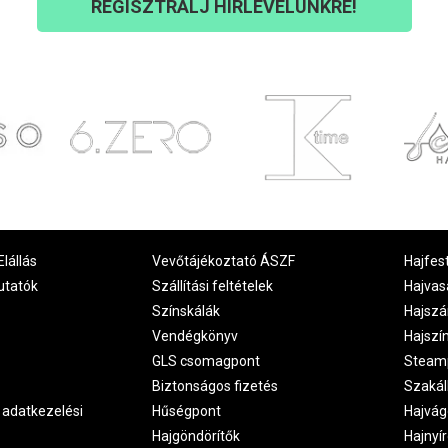
REGISZTRÁLJ HÍRLEVELÜNKRE!
Elállás
Vevőtájékoztató ÁSZF
Hajfes
utatók
Szállítási feltételek
Hajvas
Színskálák
Hajszá
Vendégkönyv
Hajszí
GLS csomagpont
Steam
Biztonságos fizetés
Szakál
 adatkezelési
Hűségpont
Hajvág
Hajgöndörítők
Hajnyí