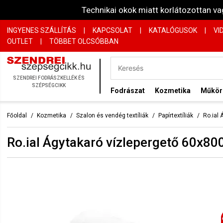
Technikai okok miatt korlátozottan 
INGYENES SZÁLLÍTÁS
|
KAPCSOLAT
|
KATALÓGUSOK
|
VI
OUTLET
|
TÖBBET OLCSÓBBAN
SZENDREI FODRÁSZKELLÉK ÉS
SZÉPSÉGCIKK
Fodrászat
Kozmetika
Műkö
Főoldal
Kozmetika
Szalon és vendég textíliák
Papírtextíliák
Ro.ial
Ro.ial Ágytakaró vízlepergető 60x