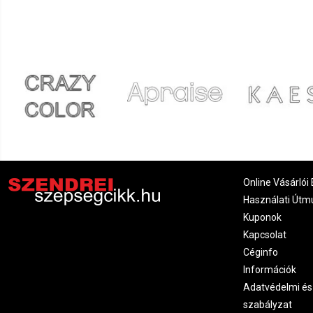
Online Vásárlói 
Használati Útm
Kuponok
Kapcsolat
Céginfo
Információk
Adatvédelmi és
szabályzat