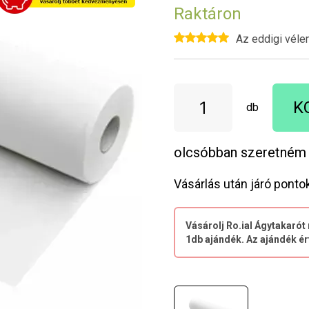
Raktáron
Az eddigi véle
K
db
olcsóbban szeretném
Vásárlás után járó ponto
Vásárolj Ro.ial Ágytakaró
1db ajándék. Az ajándék ér