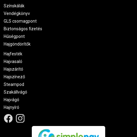
Színskálák
Kft
2021.08.02. 00:27
Vendégkönyv
GLS csomagpont
Biztonságos fizetés
Adrienn
2021.07.30. 00:46
Hűségpont
Nagyon könnyű vele dolgozni
Hajgöndörítők
Hajfesték
Kata
2021.07.18. 00:18
Hajvasaló
Hajszárító
Szilvia
2021.07.14. 07:47
Hajszínező
Steampod
Szakállvágó
Hajvágó
Hajnyíró