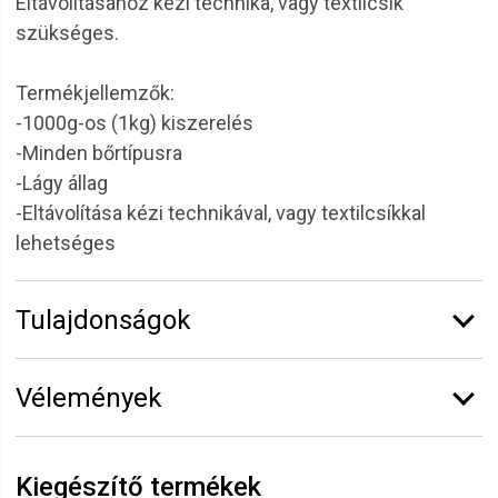
Eltávolításához kézi technika, vagy textilcsík
szükséges.
Termékjellemzők:
-1000g-os (1kg) kiszerelés
-Minden bőrtípusra
-Lágy állag
-Eltávolítása kézi technikával, vagy textilcsíkkal
lehetséges
Tulajdonságok
Márka:
Alveola
Vélemények
Kiszerelés:
1 kg
Vélemény írásához
jelentkezz be
vagy
regisztrálj
!
Kiegészítő termékek