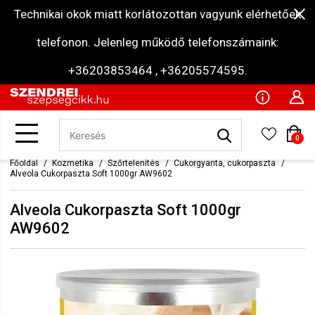
Technikai okok miatt korlátozottan vagyunk elérhetőek
telefonon. Jelenleg működő telefonszámaink:
+36203853464 , +36205574595.
0
Főoldal
Kozmetika
Szőrtelenítés
Cukorgyanta, cukorpaszta
Alveola Cukorpaszta Soft 1000gr AW9602
Alveola Cukorpaszta Soft 1000gr
AW9602