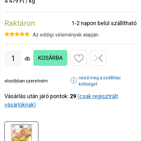
4 479 Ft / kg
Raktáron
1-2 napon belül szállítható
Az eddigi vélemények alapján.
KOSÁRBA
db
nézd meg a szállítási
ℹ
olcsóbban szeretném
költséget
Vásárlás után járó pontok:
29
(csak regisztrált
vásárlóknak)