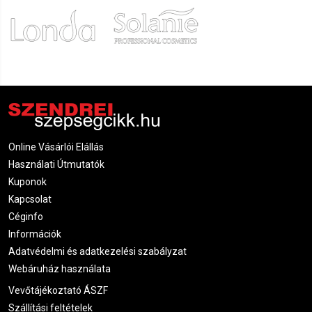
Krisztina
2021.09.26. 22:14
Kata
2021.09.18. 06:55
Anikó
2021.09.12. 07:17
Online Vásárlói Elállás
Gyöngyi
Használati Útmutatók
2021.09.08. 15:07
Kuponok
Kapcsolat
Fanni
2021.09.02. 14:19
Céginfo
Információk
Krisztina
Adatvédelmi és adatkezelési szabályzat
2021.08.23. 08:18
Webáruház használata
Vevőtájékoztató ÁSZF
Letitia
2021.08.09. 22:00
Szállítási feltételek