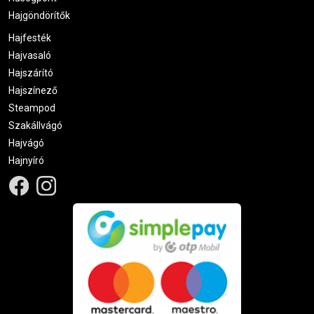
Hajgöndörítők
Hajfesték
Hajvasaló
Hajszárító
Hajszínező
Steampod
Szakállvágó
Hajvágó
Hajnyíró