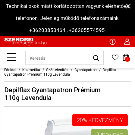
Technikai okok miatt korlátozottan vagyunk elérhetőek
telefonon. Jelenleg működő telefonszámaink:
+36203853464 , +36205574595.
0
Főoldal
Kozmetika
Szőrtelenítés
Gyantapatron
Depilflax
Gyantapatron Prémium 110g Levendula
Depilflax Gyantapatron Prémium
110g Levendula
20% KEDVEZMÉNY