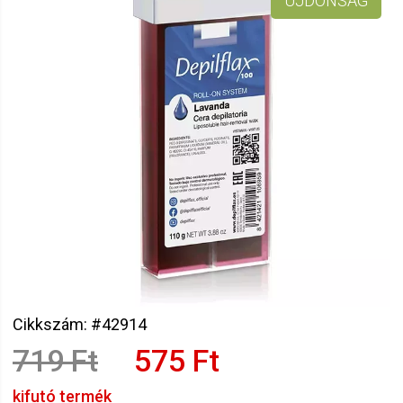
ÚJDONSÁG
Cikkszám: #42914
719 Ft
575 Ft
kifutó termék