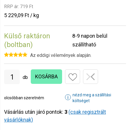
RRP ár:
719 Ft
5 229,09 Ft / kg
Külső raktáron
8-9 napon belül
(boltban)
szállítható
Az eddigi vélemények alapján.
KOSÁRBA
db
nézd meg a szállítási
ℹ
olcsóbban szeretném
költséget
Vásárlás után járó pontok:
3
(csak regisztrált
vásárlóknak)