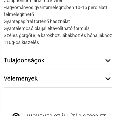
Colophonium tartalmú kivitel
Hagyományos gyantamelegítőben 10-15 perc alatt
felmelegíthető
Gyantapapírral történő használat
Gyantalemosó olajjal eltávolítható formula
Széles görgőfej a karokhoz, lábakhoz és hónaljakhoz
110g-os kiszelés
Tulajdonságok
Márka:
Depilflax
Vélemények
Kiszerelés:
110 g
Vélemény írásához
jelentkezz be
vagy
regisztrálj
!
Erzsébet
2022.07.11. 17:32