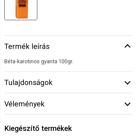
Termék leírás
Béta-karotinos gyanta 100gr.
Tulajdonságok
Márka:
Epiland
Vélemények
Kiszerelés:
100 g
Vélemény írásához
jelentkezz be
vagy
regisztrálj
!
Kiegészítő termékek
Marianna
2022.08.15. 21:30