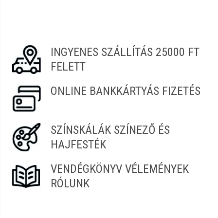
Laura
2021.08.06. 08:01
Debóra
2021.07.31. 09:39
INGYENES SZÁLLÍTÁS 25000 FT
FELETT
ONLINE BANKKÁRTYÁS FIZETÉS
SZÍNSKÁLÁK SZÍNEZŐ ÉS
HAJFESTÉK
VENDÉGKÖNYV VÉLEMÉNYEK
RÓLUNK