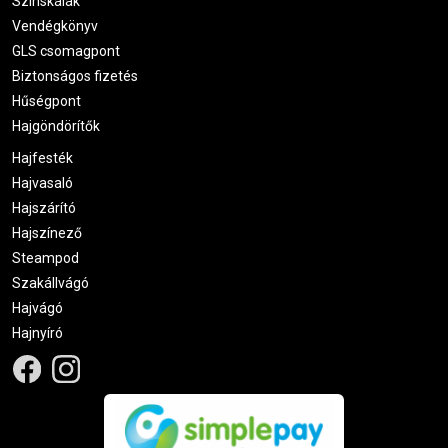
Színskálák
Vendégkönyv
GLS csomagpont
Biztonságos fizetés
Hűségpont
Hajgöndörítők
Hajfesték
Hajvasaló
Hajszárító
Hajszínező
Steampod
Szakállvágó
Hajvágó
Hajnyíró