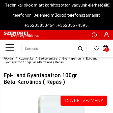
Technikai okok miatt korlátozottan vagyunk elérhetőek
telefonon. Jelenleg működő telefonszámaink:
+36203853464 , +36205574595.
0
Főoldal
Kozmetika
Szőrtelenítés
Gyantapatron
Epi-Land
Gyantapatron 100gr Béta-Karotinos ( Répás )
Epi-Land Gyantapatron 100gr
Béta-Karotinos ( Répás )
15% KEDVEZMÉNY