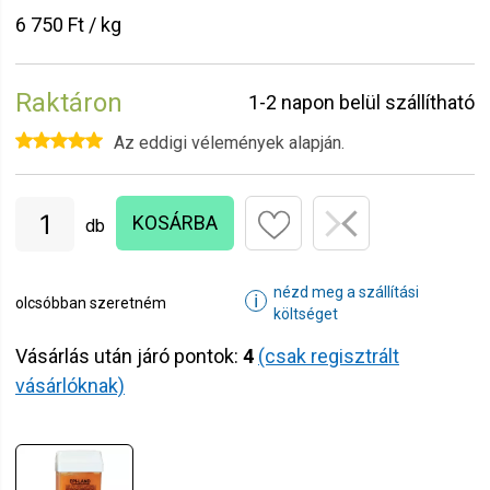
6 750 Ft / kg
Raktáron
1-2 napon belül szállítható
Az eddigi vélemények alapján.
KOSÁRBA
db
nézd meg a szállítási
ℹ
olcsóbban szeretném
költséget
Vásárlás után járó pontok:
4
(csak regisztrált
vásárlóknak)