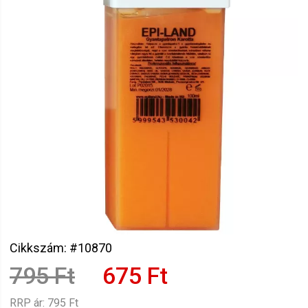
Cikkszám: #10870
795 Ft
675 Ft
RRP ár:
795 Ft