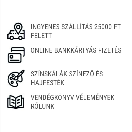
Éva
2026.07.04. 18:10
INGYENES SZÁLLÍTÁS 25000 FT
Ibolya
2026.01.19. 06:57
FELETT
Petra
2022.06.30. 10:20
ONLINE BANKKÁRTYÁS FIZETÉS
Sarolta
2022.02.13. 08:17
SZÍNSKÁLÁK SZÍNEZŐ ÉS
HAJFESTÉK
VENDÉGKÖNYV VÉLEMÉNYEK
RÓLUNK