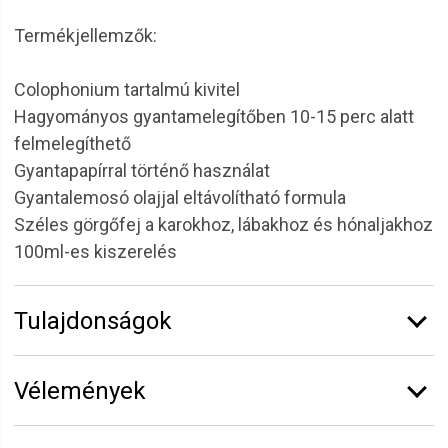
Termékjellemzők:
Colophonium tartalmú kivitel
Hagyományos gyantamelegítőben 10-15 perc alatt
felmelegíthető
Gyantapapírral történő használat
Gyantalemosó olajjal eltávolítható formula
Széles görgőfej a karokhoz, lábakhoz és hónaljakhoz
100ml-es kiszerelés
Tulajdonságok
Márka:
Depilflax
Vélemények
Kiszerelés:
110 g
Vélemény írásához
jelentkezz be
vagy
regisztrálj
!