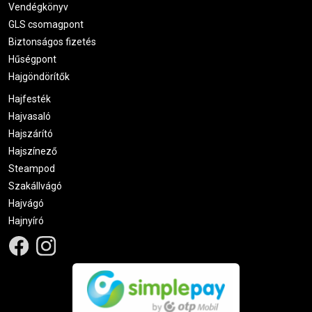
Vendégkönyv
GLS csomagpont
Biztonságos fizetés
Hűségpont
Hajgöndörítők
Hajfesték
Hajvasaló
Hajszárító
Hajszínező
Steampod
Szakállvágó
Hajvágó
Hajnyíró