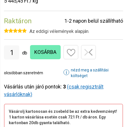
5 445,45 Ft / kg
Raktáron
1-2 napon belül szállítható
Az eddigi vélemények alapján.
KOSÁRBA
db
nézd meg a szállítási
ℹ
olcsóbban szeretném
költséget
Vásárlás után járó pontok:
3
(csak regisztrált
vásárlóknak)
Vásárolj kartonosan és zsebeld be az extra kedvemzényt!
1 karton vásárlása esetén csak 721 Ft / db áron. Egy
kartonban 20db gyanta található.