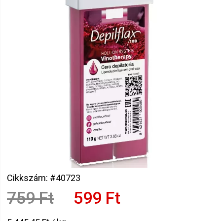
Cikkszám: #40723
759 Ft
599 Ft