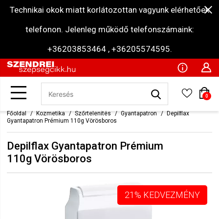
Technikai okok miatt korlátozottan vagyunk elérhetőek
telefonon. Jelenleg működő telefonszámaink:
+36203853464 , +36205574595.
0
Főoldal
Kozmetika
Szőrtelenítés
Gyantapatron
Depilflax
Gyantapatron Prémium 110g Vörösboros
Depilflax Gyantapatron Prémium
110g Vörösboros
21% KEDVEZMÉNY