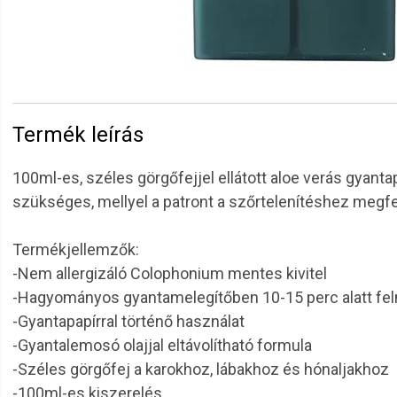
Termék leírás
100ml-es, széles görgőfejjel ellátott aloe verás gyan
szükséges, mellyel a patront a szőrtelenítéshez megfel
Termékjellemzők:
-Nem allergizáló Colophonium mentes kivitel
-Hagyományos gyantamelegítőben 10-15 perc alatt fel
-Gyantapapírral történő használat
-Gyantalemosó olajjal eltávolítható formula
-Széles görgőfej a karokhoz, lábakhoz és hónaljakhoz
-100ml-es kiszerelés