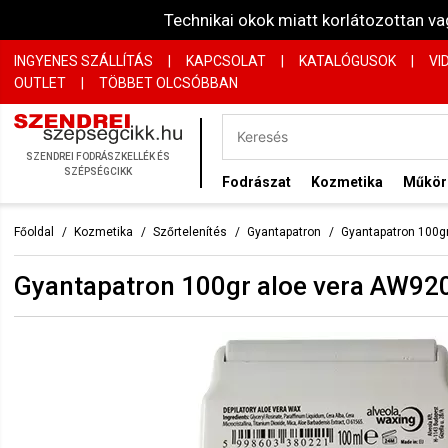
Technikai okok miatt korlátozottan 
INGYENES SZÁLLÍTÁS
|
KAPCSOLAT
|
KATALÓGUSOK
|
VI
OUTLET
|
TÖBBET OLCSÓBBAN
SZENDREI FODRÁSZKELLÉK ÉS
SZÉPSÉGCIKK
Fodrászat
Kozmetika
Műkö
Főoldal
Kozmetika
Szőrtelenítés
Gyantapatron
Gyantapatron 100g
Gyantapatron 100gr aloe vera AW92