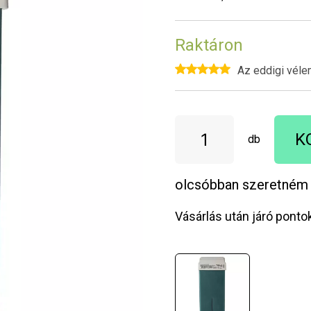
Raktáron
Az eddigi véle
K
db
olcsóbban szeretném
Vásárlás után járó ponto