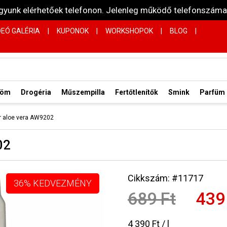
vagyunk elérhetőek telefonon. Jelenleg működő telefonsz
DEÓ GALÉRIA
|
KUPONOK
|
WORKSHOPOK
|
BLOG
|
röm
Drogéria
Műszempilla
Fertőtlenítők
Smink
Parfüm
r aloe vera AW9202
02
Cikkszám: #11717
36% KEDVEZMÉNY
689 Ft
439
4 390 Ft / l