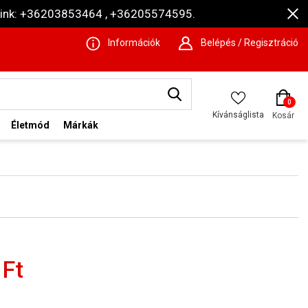
ámaink: +36203853464 , +36205574595.
Információk
Belépés / Regisztráció
0
Kívánságlista
Kosár
Életmód
Márkák
 Ft