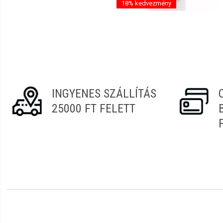
18% kedvezmény
Mirella
2022.07.24. 12:59
Sibel Szálmentes Vattalapok
Alveola Fólia Tekercs
Laura
2022.07.10. 12:12
60db/csomag 5x5cm
Testkezeléshez FRO668
3400812
Bt.
829 Ft
1 699 Ft
2022.07.09. 13:07
1 389 Ft
INGYENES SZÁLLÍTÁS
Külső raktáron (boltban)
Raktáron
Petra
2022.06.30. 10:20
25000 FT FELETT
Krisztina
2022.06.27. 18:00
Bettina
2022.06.26. 08:13
Fruzsina
2022.06.11. 12:08