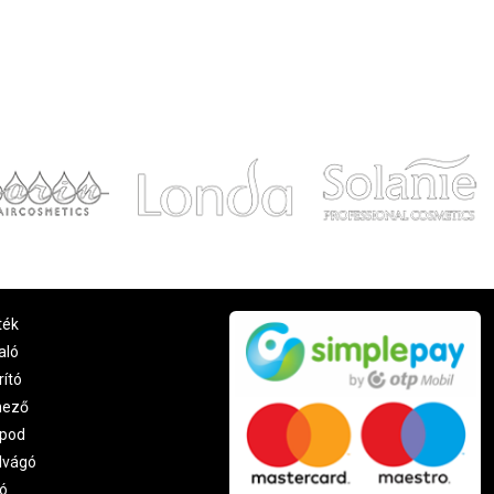
ték
aló
rító
nező
pod
lvágó
ó