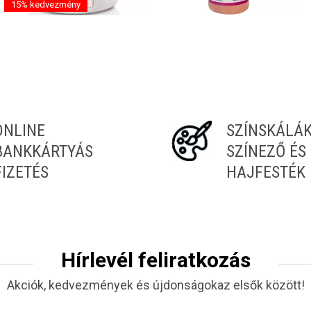
15% kedvezmény
Alveola Gyantamelegítő
Alveola Gyantamelegítő
Elegance 800ml AW9074
tisztítófolyadék AW9050
21 989 Ft
3 199 Ft
18 489 Ft
ONLINE
SZÍNSKÁLÁ
Raktáron
Raktáron
BANKKÁRTYÁS
SZÍNEZŐ ÉS
FIZETÉS
HAJFESTÉK
Hírlevél feliratkozás
Akciók, kedvezmények és újdonságokaz elsők között!