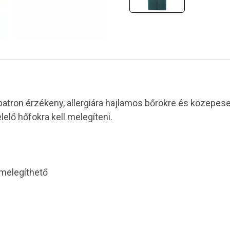
tapatron érzékeny, allergiára hajlamos bőrökre és közepe
elő hőfokra kell melegíteni.
melegíthető