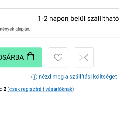
1-2 napon belül szállítható
mények alapján.
OSÁRBA
nézd meg a szállítási költséget
ℹ
k:
2
(csak regisztrált vásárlóknak)