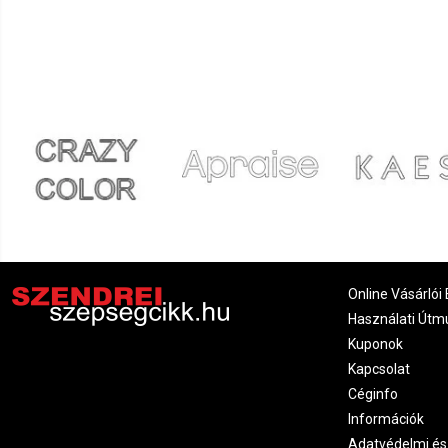
Tímea
2022.06.05. 07:01
Nikoletta
2022.05.29. 08:53
Emese
2022.05.29. 06:22
Ibolya
2022.05.27. 16:55
Krisztina
2022.05.26. 16:14
Online Vásárlói 
Marianna
2022.05.22. 22:03
Használati Útm
Kuponok
Kapcsolat
Bianka
2022.05.13. 06:45
Céginfo
Információk
Júlia
2022.05.07. 08:11
Adatvédelmi és