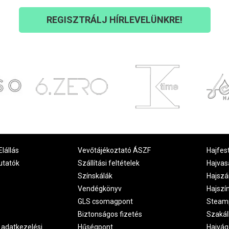
REGISZTRÁLJ HÍRLEVELÜNKRE!
Elállás
Vevőtájékoztató ÁSZF
Hajfes
utatók
Szállítási feltételek
Hajvas
Színskálák
Hajszá
Vendégkönyv
Hajszí
GLS csomagpont
Steam
Biztonságos fizetés
Szakál
 adatkezelési
Hűségpont
Hajvág