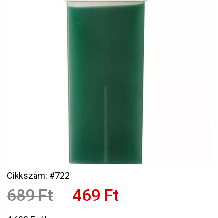
Cikkszám: #722
689 Ft
469 Ft