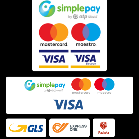
E.V.
2022.05.29. 07:49
Andrea
2022.05.26. 07:02
Norbert Ferenc
2022.05.24. 12:12
Marianna
2022.05.22. 22:03
Adrienn
2022.05.20. 02:28
Ildikó
2022.05.19. 16:41
Katalin
2022.05.14. 11:41