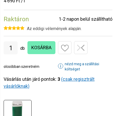
4 690 Ft / l
Raktáron
1-2 napon belül szállítható
Az eddigi vélemények alapján.
KOSÁRBA
db
nézd meg a szállítási
ℹ
olcsóbban szeretném
költséget
Vásárlás után járó pontok:
3
(csak regisztrált
vásárlóknak)