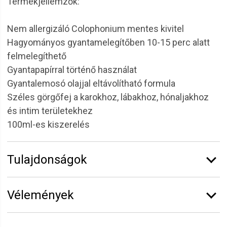
Termékjellemzők:
Nem allergizáló Colophonium mentes kivitel
Hagyományos gyantamelegítőben 10-15 perc alatt
felmelegíthető
Gyantapapírral történő használat
Gyantalemosó olajjal eltávolítható formula
Széles görgőfej a karokhoz, lábakhoz, hónaljakhoz
és intim területekhez
100ml-es kiszerelés
Tulajdonságok
Márka:
Alveola
Vélemények
Kiszerelés:
100 ml
Vélemény írásához
jelentkezz be
vagy
regisztrálj
!