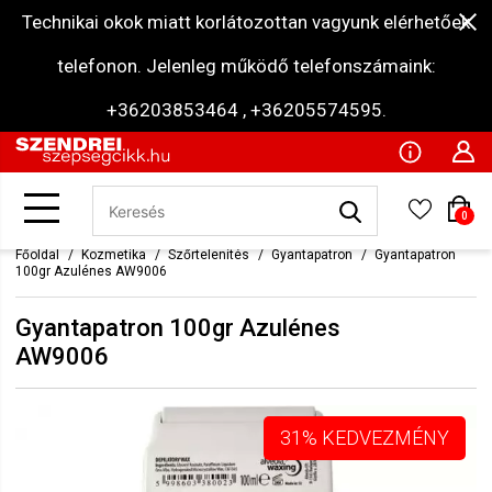
Technikai okok miatt korlátozottan vagyunk elérhetőek
telefonon. Jelenleg működő telefonszámaink:
+36203853464 , +36205574595.
0
Főoldal
Kozmetika
Szőrtelenítés
Gyantapatron
Gyantapatron
100gr Azulénes AW9006
Gyantapatron 100gr Azulénes
AW9006
31% KEDVEZMÉNY