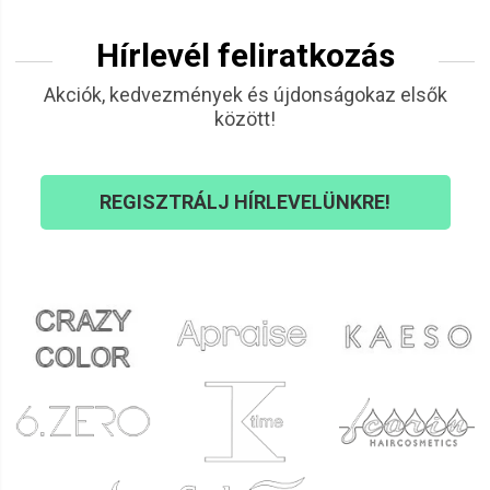
Krisztina
2022.04.16. 20:43
Hírlevél feliratkozás
Margit
2022.04.14. 09:34
Akciók, kedvezmények és újdonságokaz elsők
között!
Bernadett
2022.04.10. 21:07
REGISZTRÁLJ HÍRLEVELÜNKRE!
Andrea
2022.03.31. 00:28
Izabella
2022.03.19. 22:32
Ágnes
2022.03.17. 17:20
Ildikó
2021.11.30. 06:22
Zsuzsanna