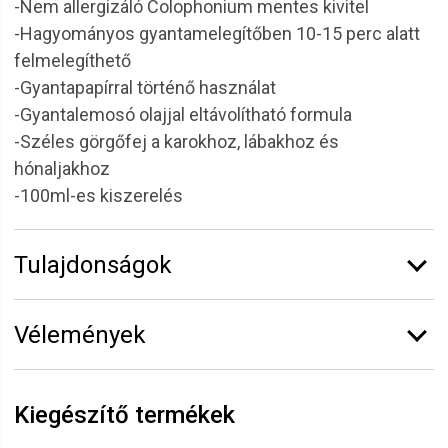
-Nem allergizáló Colophonium mentes kivitel
-Hagyományos gyantamelegítőben 10-15 perc alatt
felmelegíthető
-Gyantapapírral történő használat
-Gyantalemosó olajjal eltávolítható formula
-Széles görgőfej a karokhoz, lábakhoz és
hónaljakhoz
-100ml-es kiszerelés
Tulajdonságok
Márka:
Alveola
Vélemények
Kiszerelés:
100 ml
Vélemény írásához
jelentkezz be
vagy
regisztrálj
!
Kiegészítő termékek
Erika
2026.07.05. 06:43