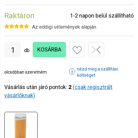
Raktáron
1-2 napon belül szállítható
Az eddigi vélemények alapján.
KOSÁRBA
db
nézd meg a szállítási
ℹ
olcsóbban szeretném
költséget
Vásárlás után járó pontok:
2
(csak regisztrált
vásárlóknak)