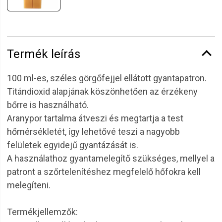
Termék leírás
100 ml-es, széles görgőfejjel ellátott gyantapatron.
Titándioxid alapjának köszönhetően az érzékeny
bőrre is használható.
Aranypor tartalma átveszi és megtartja a test
hőmérsékletét, így lehetővé teszi a nagyobb
felületek egyidejű gyantázását is.
A használathoz gyantamelegítő szükséges, mellyel a
patront a szőrtelenítéshez megfelelő hőfokra kell
melegíteni.
Termékjellemzők: