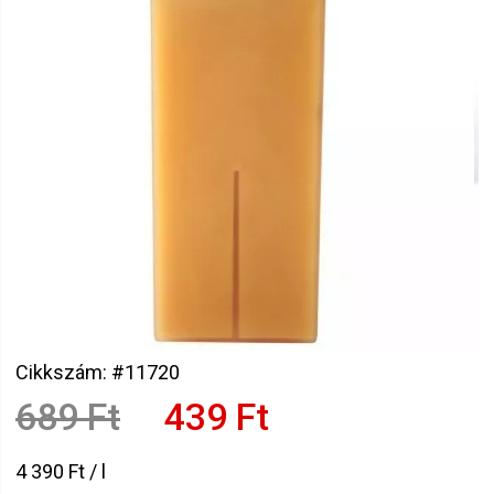
Cikkszám: #11720
689 Ft
439 Ft
4 390 Ft / l