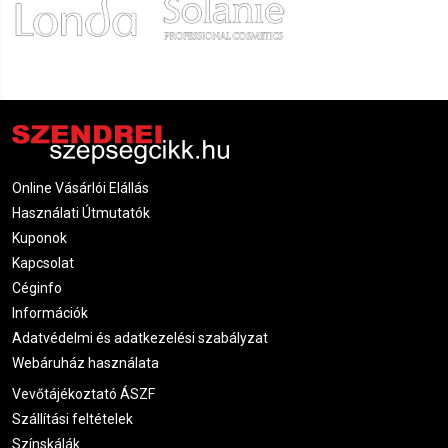
2021.11.22. 00:18
Szidonia
2021.10.07. 08:06
Renáta
2021.08.09. 20:16
Júlia
2021.07.18. 07:25
Online Vásárlói Elállás
Használati Útmutatók
Kuponok
Kapcsolat
Céginfo
Információk
Adatvédelmi és adatkezelési szabályzat
Webáruház használata
Vevőtájékoztató ÁSZF
Szállítási feltételek
Színskálák