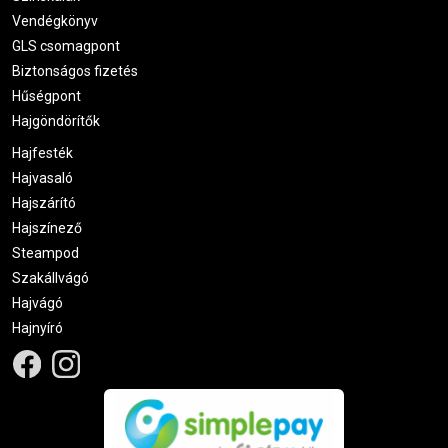
Vendégkönyv
GLS csomagpont
Biztonságos fizetés
Hűségpont
Hajgöndörítők
Hajfesték
Hajvasaló
Hajszárító
Hajszínező
Steampod
Szakállvágó
Hajvágó
Hajnyíró