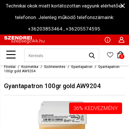
Technikai okok miatt korlátozottan vagyunk elérhetőek
telefonon. Jelenleg működő telefonszámaink:
+36203853464 , +36205574595.
0
Főoldal
Kozmetika
Szőrtelenítés
Gyantapatron
Gyantapatron
100gr gold AW9204
Gyantapatron 100gr gold AW9204
36% KEDVEZMÉNY