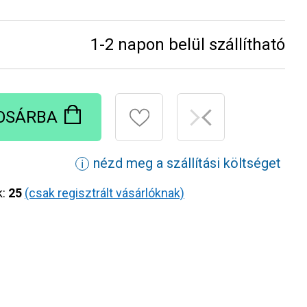
1-2 napon belül szállítható
OSÁRBA
nézd meg a szállítási költséget
ℹ
k:
25
(csak regisztrált vásárlóknak)