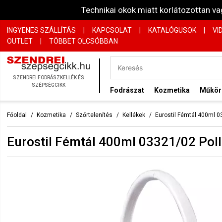
Technikai okok miatt korlátozottan 
INGYENES SZÁLLÍTÁS
|
KAPCSOLAT
|
KATALÓGUSOK
|
VI
OUTLET
|
TÖBBET OLCSÓBBAN
SZENDREI FODRÁSZKELLÉK ÉS
SZÉPSÉGCIKK
Fodrászat
Kozmetika
Műkö
Főoldal
Kozmetika
Szőrtelenítés
Kellékek
Eurostil Fémtál 400ml 
Eurostil Fémtál 400ml 03321/02 Pol