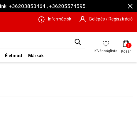
ámaink: +36203853464 , +36205574595.
Információk
Belépés / Regisztráció
0
Kívánságlista
Kosár
Életmód
Márkák