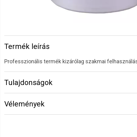
Termék leírás
Professzionális termék kizárólag szakmai felhasználás
Tulajdonságok
Márka:
Eurostil
Vélemények
Kiszerelés:
400 ml
Erről a termékről még senki sem írt értékelést. Legyen 
Vélemény írásához
jelentkezz be
vagy
regisztrálj
!