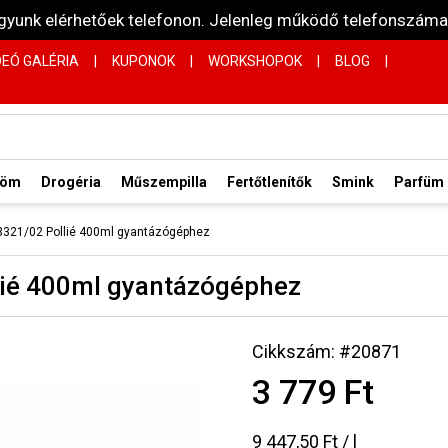
vagyunk elérhetőek telefonon. Jelenleg működő telefonsz
DEÓ GALÉRIA
|
KUPONOK
|
WORKSHOPOK
|
BLOG
|
röm
Drogéria
Műszempilla
Fertőtlenítők
Smink
Parfüm
03321/02 Pollié 400ml gyantázógéphez
lié 400ml gyantázógéphez
Cikkszám: #20871
3 779 Ft
9 447,50 Ft / l