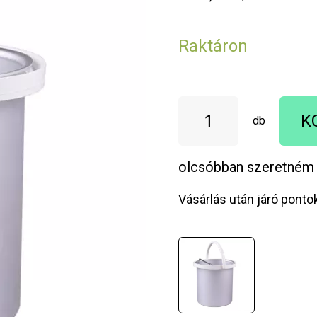
Raktáron
K
db
olcsóbban szeretném
Vásárlás után járó ponto