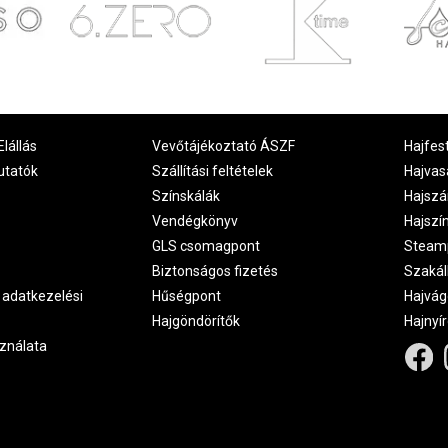
Elállás
Vevőtájékoztató ÁSZF
Hajfes
utatók
Szállítási feltételek
Hajvas
Színskálák
Hajszá
Vendégkönyv
Hajszí
GLS csomagpont
Steam
Biztonságos fizetés
Szakál
 adatkezelési
Hűségpont
Hajvág
Hajgöndörítők
Hajnyí
ználata