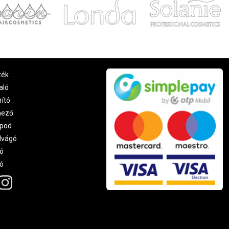
ték
aló
rító
nező
pod
lvágó
ó
ró