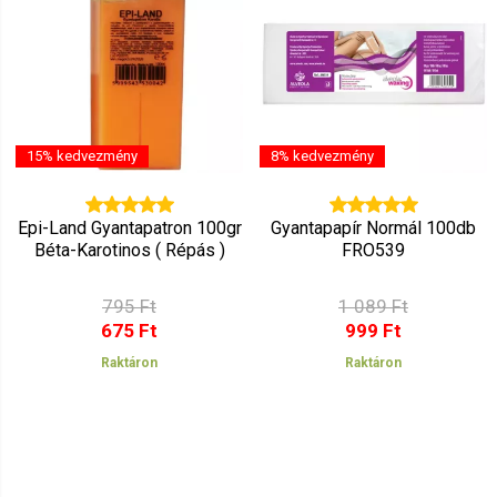
15% kedvezmény
8% kedvezmény
Epi-Land Gyantapatron 100gr
Gyantapapír Normál 100db
Béta-Karotinos ( Répás )
FRO539
795 Ft
1 089 Ft
675 Ft
999 Ft
Raktáron
Raktáron