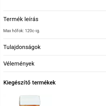
Termék leírás
Max hőfok: 120c-ig.
Tulajdonságok
Márka:
Sibel
Vélemények
Kiszerelés:
100 ml
Erről a termékről még senki sem írt értékelést. Legyen 
Vélemény írásához
jelentkezz be
vagy
regisztrálj
!
Kiegészítő termékek