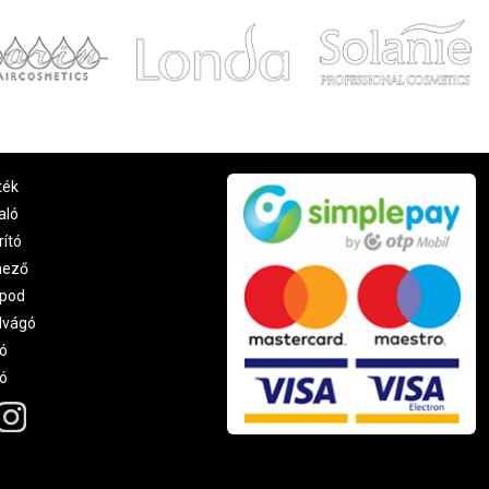
ték
aló
rító
nező
pod
lvágó
ó
ró