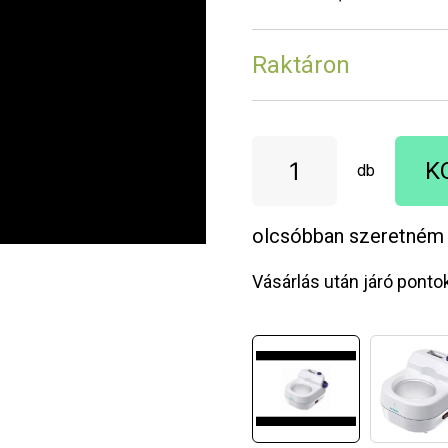
Raktáron
K
db
olcsóbban szeretném
Vásárlás után járó ponto