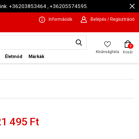
ámaink: +36203853464 , +36205574595.
Információk
Belépés / Regisztráció
0
Kívánságlista
Kosár
Életmód
Márkák
21 495 Ft