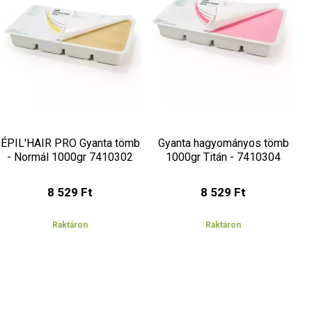
ÉPIL'HAIR PRO Gyanta tömb
Gyanta hagyományos tömb
- Normál 1000gr 7410302
1000gr Titán - 7410304
8 529 Ft
8 529 Ft
Raktáron
Raktáron