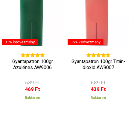
31% kedvezmény
36% kedvezmény
Gyantapatron 100gr
Gyantapatron 100gr Titán-
Azulénes AW9006
dioxid AW9007
689 Ft
689 Ft
469 Ft
439 Ft
Raktáron
Raktáron