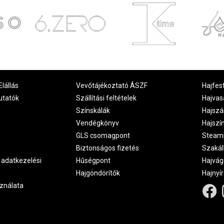
Elállás
Vevőtájékoztató ÁSZF
Hajfes
utatók
Szállítási feltételek
Hajvas
Színskálák
Hajszá
Vendégkönyv
Hajszí
GLS csomagpont
Steam
Biztonságos fizetés
Szakál
 adatkezelési
Hűségpont
Hajvág
Hajgöndörítők
Hajnyí
ználata