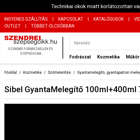
Technikai okok miatt korlátozottan 
INGYENES SZÁLLÍTÁS
|
KAPCSOLAT
|
KATALÓGUSOK
|
VI
OUTLET
|
TÖBBET OLCSÓBBAN
SZENDREI FODRÁSZKELLÉK ÉS
SZÉPSÉGCIKK
Fodrászat
Kozmetika
Műkö
Főoldal
Kozmetika
Szőrtelenítés
Gyantamelegítő, gyantapatron mele
Sibel GyantaMelegítő 100ml+400ml