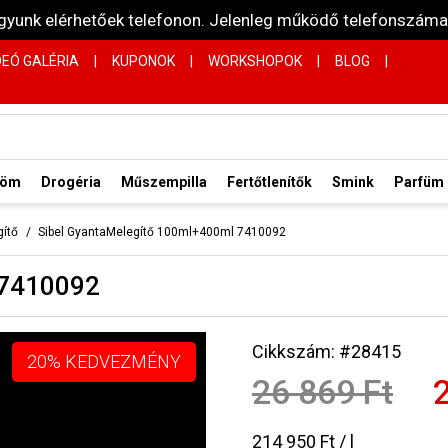
vagyunk elérhetőek telefonon. Jelenleg működő telefonsz
DEÓ GALÉRIA
|
KUPONOK
|
WORKSHOPOK
|
BLOG
|
röm
Drogéria
Műszempilla
Fertőtlenítők
Smink
Parfüm
gítő
Sibel GyantaMelegítő 100ml+400ml 7410092
 7410092
Cikkszám: #28415
20% KEDVEZMÉNY
26 869 Ft
214 950 Ft / l