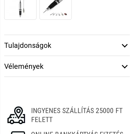
Tulajdonságok
Márka:
Sibel
Vélemények
Erről a termékről még senki sem írt értékelést.
Legyen Tiéd az első!
Vélemény írásához
jelentkezz be
vagy
regisztrálj
!
INGYENES SZÁLLÍTÁS 25000 FT
FELETT