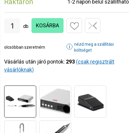
Raktáron
1-2 napon belül szállítható
KOSÁRBA
db
nézd meg a szállítási
ℹ
olcsóbban szeretném
költséget
Vásárlás után járó pontok:
293
(csak regisztrált
vásárlóknak)