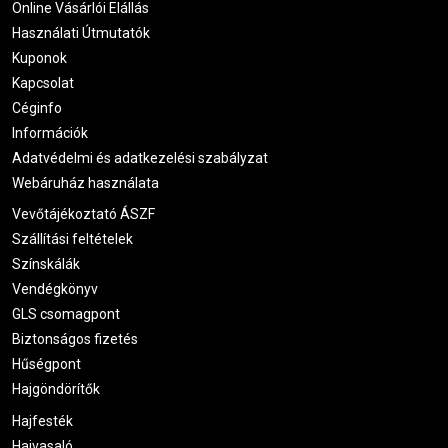
Online Vásárlói Elállás
Használati Útmutatók
Kuponok
Kapcsolat
Céginfo
Információk
Adatvédelmi és adatkezelési szabályzat
Webáruház használata
Vevőtájékoztató ÁSZF
Szállítási feltételek
Színskálák
Vendégkönyv
GLS csomagpont
Biztonságos fizetés
Hűségpont
Hajgöndörítők
Hajfesték
Hajvasaló