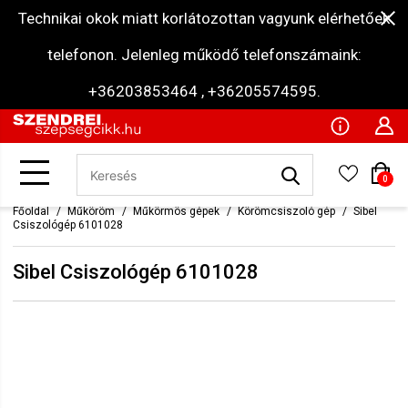
Technikai okok miatt korlátozottan vagyunk elérhetőek
telefonon. Jelenleg működő telefonszámaink:
+36203853464 , +36205574595.
0
Főoldal
Műköröm
Műkörmös gépek
Körömcsiszoló gép
Sibel
Csiszológép 6101028
Sibel Csiszológép 6101028