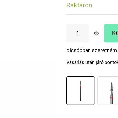
Raktáron
K
db
olcsóbban szeretném
Vásárlás után járó ponto