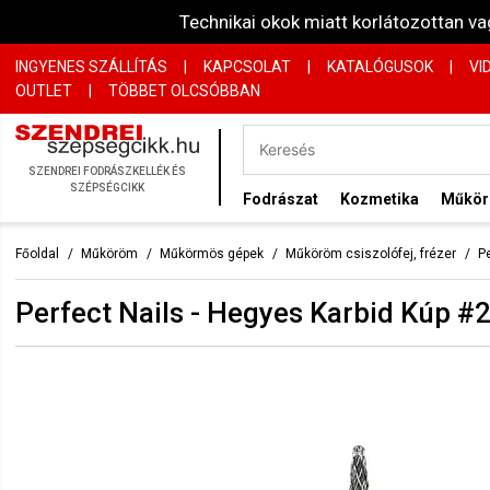
Technikai okok miatt korlátozottan 
INGYENES SZÁLLÍTÁS
|
KAPCSOLAT
|
KATALÓGUSOK
|
VI
OUTLET
|
TÖBBET OLCSÓBBAN
SZENDREI FODRÁSZKELLÉK ÉS
SZÉPSÉGCIKK
Fodrászat
Kozmetika
Műkö
Főoldal
Műköröm
Műkörmös gépek
Műköröm csiszolófej, frézer
P
Perfect Nails - Hegyes Karbid Kúp #