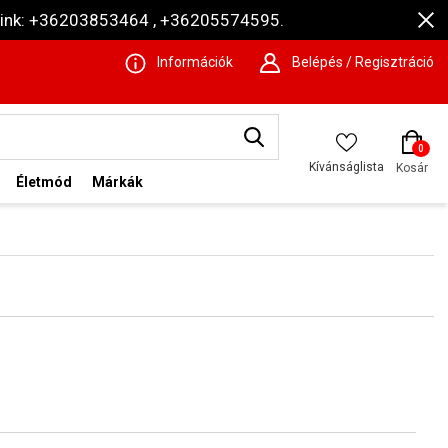
ámaink: +36203853464 , +36205574595.
Információk
Belépés / Regisztráció
0
Kívánságlista
Kosár
Életmód
Márkák