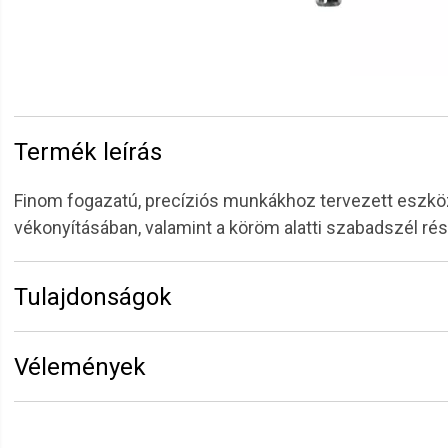
Termék leírás
Finom fogazatú, precíziós munkákhoz tervezett eszköz
vékonyításában, valamint a köröm alatti szabadszél rés
Tulajdonságok
Márka:
Perfect Nails
Vélemények
Erről a termékről még senki sem írt értékelést. Legyen 
Vélemény írásához
jelentkezz be
vagy
regisztrálj
!