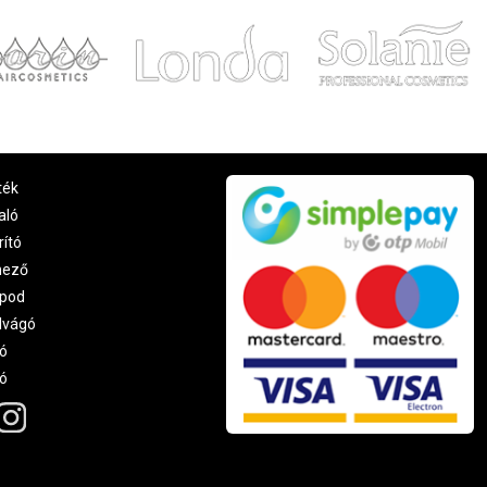
ték
aló
rító
nező
pod
lvágó
ó
ró