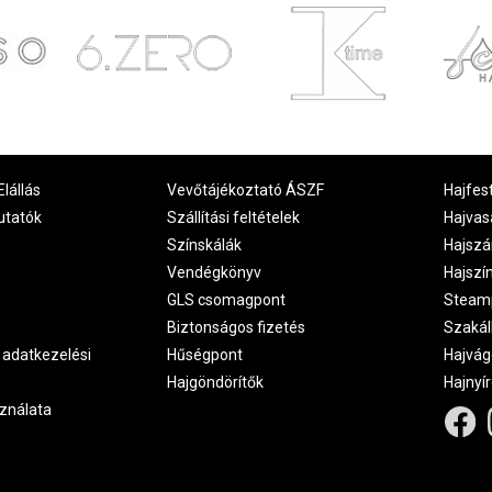
Elállás
Vevőtájékoztató ÁSZF
Hajfes
utatók
Szállítási feltételek
Hajvas
Színskálák
Hajszá
Vendégkönyv
Hajszí
GLS csomagpont
Steam
Biztonságos fizetés
Szakál
 adatkezelési
Hűségpont
Hajvág
Hajgöndörítők
Hajnyí
ználata