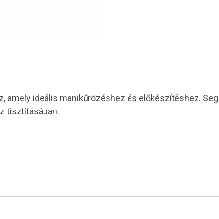
, amely ideális manikűrözéshez és előkészítéshez. Segít
z tisztításában.
Tiéd az első!