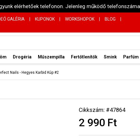
vagyunk elérhetőek telefonon. Jelenleg működő telefonsz
DEÓ GALÉRIA
|
KUPONOK
|
WORKSHOPOK
|
BLOG
|
röm
Drogéria
Műszempilla
Fertőtlenítők
Smink
Parfüm
erfect Nails - Hegyes Karbid Kúp #2
2
Cikkszám: #47864
2 990 Ft