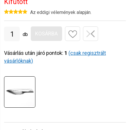
Kifutott
Az eddigi vélemények alapján.
KOSÁRBA
db
Vásárlás után járó pontok:
1
(csak regisztrált
vásárlóknak)