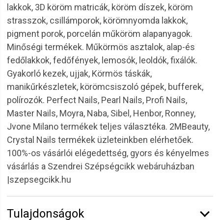
lakkok, 3D köröm matricák, köröm díszek, köröm
strasszok, csillámporok, körömnyomda lakkok,
pigment porok, porcelán műköröm alapanyagok.
Minőségi termékek. Műkörmös asztalok, alap-és
fedőlakkok, fedőfények, lemosók, leoldók, fixálók.
Gyakorló kezek, ujjak, Körmös táskák,
manikűrkészletek, körömcsiszoló gépek, bufferek,
polírozók. Perfect Nails, Pearl Nails, Profi Nails,
Master Nails, Moyra, Naba, Sibel, Henbor, Ronney,
Jvone Milano termékek teljes választéka. 2MBeauty,
Crystal Nails termékek üzleteinkben elérhetőek.
100%-os vásárlói elégedettség, gyors és kényelmes
vásárlás a Szendrei Szépségcikk webáruházban
|szepsegcikk.hu
Tulajdonságok