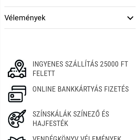
Márka:
B.Braun
Vélemények
Vélemény írásához
jelentkezz be
vagy
regisztrálj
!
Veronika
2022.05.13. 10:53
INGYENES SZÁLLÍTÁS 25000 FT
FELETT
ONLINE BANKKÁRTYÁS FIZETÉS
SZÍNSKÁLÁK SZÍNEZŐ ÉS
HAJFESTÉK
VENDÉGKÖNYV VÉLEMÉNYEK