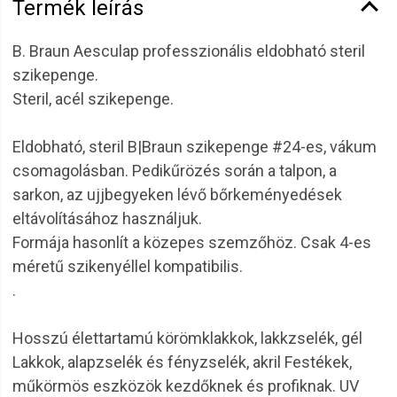
Termék leírás
B. Braun Aesculap professzionális eldobható steril
szikepenge.
Steril, acél szikepenge.
Eldobható, steril B|Braun szikepenge #24-es, vákum
csomagolásban. Pedikűrözés során a talpon, a
sarkon, az ujjbegyeken lévő bőrkeményedések
eltávolításához használjuk.
Formája hasonlít a közepes szemzőhöz. Csak 4-es
méretű szikenyéllel kompatibilis.
.
Hosszú élettartamú körömklakkok, lakkzselék, gél
Lakkok, alapzselék és fényzselék, akril Festékek,
műkörmös eszközök kezdőknek és profiknak. UV