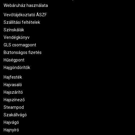
Webáruház használata
Vevőtájékoztató ÁSZF
Szállítási feltételek
Színskálák
Vendégkönyv
GLS csomagpont
Biztonságos fizetés
Hűségpont
Hajgöndörítők
Hajfesték
Hajvasaló
Hajszárító
Hajszínező
Steampod
Szakállvágó
Hajvágó
Hajnyíró