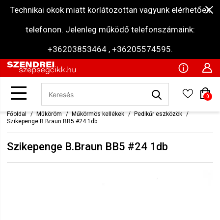
Technikai okok miatt korlátozottan vagyunk elérhetőek
telefonon. Jelenleg működő telefonszámaink:
+36203853464 , +36205574595.
0
Főoldal
Műköröm
Műkörmös kellékek
Pedikűr eszközök
Szikepenge B.Braun BB5 #24 1db
Szikepenge B.Braun BB5 #24 1db