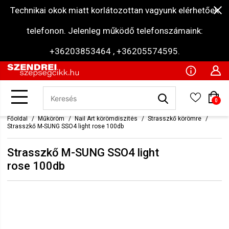
Technikai okok miatt korlátozottan vagyunk elérhetőek
telefonon. Jelenleg működő telefonszámaink:
+36203853464 , +36205574595.
0
Főoldal
Műköröm
Nail Art körömdíszítés
Strasszkő körömre
Strasszkő M-SUNG SSO4 light rose 100db
Strasszkő M-SUNG SSO4 light
rose 100db