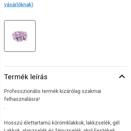
vásárlóknak)
Termék leírás
Professzionális termék kizárólag szakmai
felhasználásra!
.
Hosszú élettartamú körömklakkok, lakkzselék, gél
Lakkok, alapzselék és fényzselék, akril Festékek,