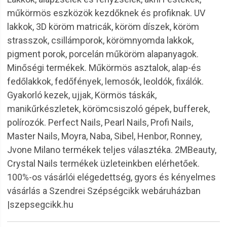
műkörmös eszközök kezdőknek és profiknak. UV
lakkok, 3D köröm matricák, köröm díszek, köröm
strasszok, csillámporok, körömnyomda lakkok,
pigment porok, porcelán műköröm alapanyagok.
Minőségi termékek. Műkörmös asztalok, alap-és
fedőlakkok, fedőfények, lemosók, leoldók, fixálók.
Gyakorló kezek, ujjak, Körmös táskák,
manikűrkészletek, körömcsiszoló gépek, bufferek,
polírozók. Perfect Nails, Pearl Nails, Profi Nails,
Master Nails, Moyra, Naba, Sibel, Henbor, Ronney,
Jvone Milano termékek teljes választéka. 2MBeauty,
Crystal Nails termékek üzleteinkben elérhetőek.
100%-os vásárlói elégedettség, gyors és kényelmes
vásárlás a Szendrei Szépségcikk webáruházban
|szepsegcikk.hu