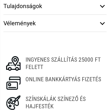
Tulajdonságok
Márka:
M-SUNG
Vélemények
Vélemény írásához
jelentkezz be
vagy
regisztrálj
!
Kinga
2021.11.30. 04:13
INGYENES SZÁLLÍTÁS 25000 FT
FELETT
ONLINE BANKKÁRTYÁS FIZETÉS
SZÍNSKÁLÁK SZÍNEZŐ ÉS
HAJFESTÉK