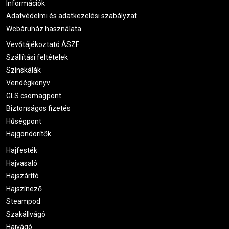
Információk
Adatvédelmi és adatkezelési szabályzat
Webáruház használata
Vevőtájékoztató ÁSZF
Szállítási feltételek
Színskálák
Vendégkönyv
GLS csomagpont
Biztonságos fizetés
Hűségpont
Hajgöndörítők
Hajfesték
Hajvasaló
Hajszárító
Hajszínező
Steampod
Szakállvágó
Hajvágó