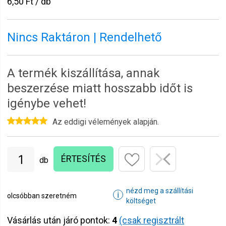
6,50 Ft / db
Nincs Raktáron | Rendelhető
A termék kiszállítása, annak
beszerzése miatt hosszabb időt is
igénybe vehet!
Az eddigi vélemények alapján.
ÉRTESÍTÉS
db
nézd meg a szállítási
ℹ
olcsóbban szeretném
költséget
Vásárlás után járó pontok:
4
(csak regisztrált