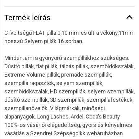
Termék leírás
C íveltségű FLAT pilla 0,10 mm-es ultra vékony,11mm
hosszú Selyem pillák 16 sorban..
Minden, ami a gyönyörű szempillákhoz szükséges.
Dúsító pillák, flat pillák, tálcás pillák, szemöldökszálak,
Extreme Volume pillák, premade szempillák,
szempilla ragasztók, selyem szempillák,
szemöldökszálak, HD szempillák, selyem szempillák,
dúsító szempillák, 3D szempillák, szempillafestékek,
szempillanövelők. Világmárkák, minőségi
alapanyagok. Long Lashes, Ardel, Coda’s Beauty
100%-os vásárlói elégedettség, gyors és kényelmes
vásárlás a Szendrei Szépségcikk webáruházban