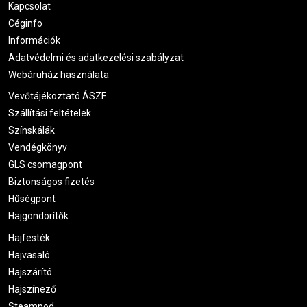
Kapcsolat
Céginfo
Információk
Adatvédelmi és adatkezelési szabályzat
Webáruház használata
Vevőtájékoztató ÁSZF
Szállítási feltételek
Színskálák
Vendégkönyv
GLS csomagpont
Biztonságos fizetés
Hűségpont
Hajgöndörítők
Hajfesték
Hajvasaló
Hajszárító
Hajszínező
Steampod