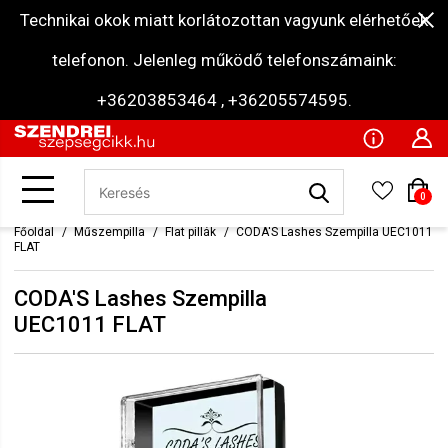
Technikai okok miatt korlátozottan vagyunk elérhetőek
telefonon. Jelenleg működő telefonszámaink:
+36203853464 , +36205574595.
0
Főoldal
Műszempilla
Flat pillák
CODA'S Lashes Szempilla UEC1011
FLAT
CODA'S Lashes Szempilla
UEC1011 FLAT