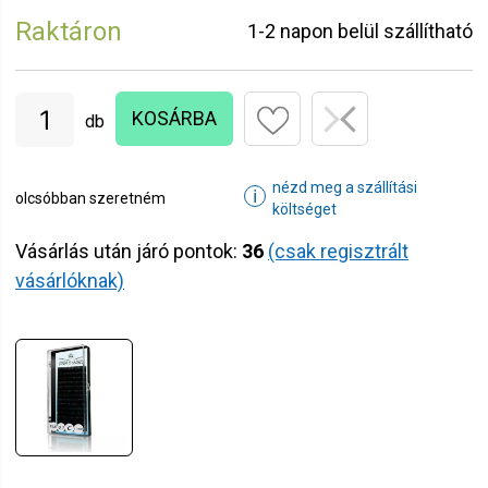
Raktáron
1-2 napon belül szállítható
KOSÁRBA
db
nézd meg a szállítási
ℹ
olcsóbban szeretném
költséget
Vásárlás után járó pontok:
36
(csak regisztrált
vásárlóknak)