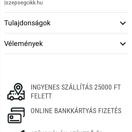
|szepsegcikk.hu
Tulajdonságok
Márka:
CODA'S Lashes
Vélemények
Erről a termékről még senki sem írt értékelést.
Legyen Tiéd az első!
Vélemény írásához
jelentkezz be
vagy
regisztrálj
!
INGYENES SZÁLLÍTÁS 25000 FT
FELETT
ONLINE BANKKÁRTYÁS FIZETÉS