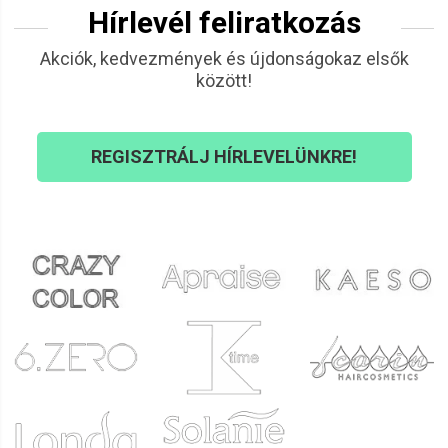
Hírlevél feliratkozás
Klaudia
2021.11.19. 08:26
Akciók, kedvezmények és újdonságokaz elsők
között!
Éva
2021.11.01. 05:55
REGISZTRÁLJ HÍRLEVELÜNKRE!