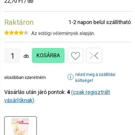
22,70 Ft / db
Raktáron
1-2 napon belül szállítható
Az eddigi vélemények alapján.
KOSÁRBA
db
nézd meg a szállítási
ℹ
olcsóbban szeretném
költséget
Vásárlás után járó pontok:
4
(csak regisztrált
vásárlóknak)