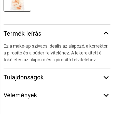
Termék leírás
Ez a make-up szivacs ideális az alapozó, a korrektor,
a pirosító és a púder felviteléhez. A lekerekített él
tökéletes az alapozó és a pirosító felviteléhez.
Tulajdonságok
Márka:
Eurostil
Vélemények
Vélemény írásához
jelentkezz be
vagy
regisztrálj
!