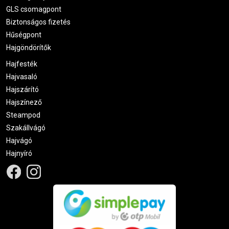
GLS csomagpont
Biztonságos fizetés
Hűségpont
Hajgöndörítők
Hajfesték
Hajvasaló
Hajszárító
Hajszínező
Steampod
Szakállvágó
Hajvágó
Hajnyíró