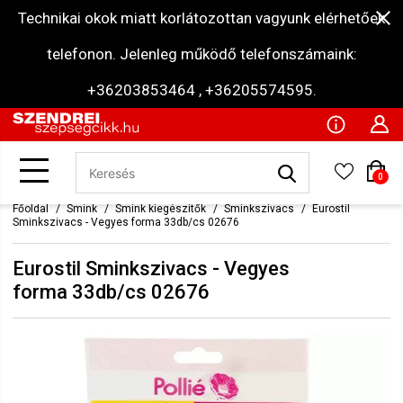
Technikai okok miatt korlátozottan vagyunk elérhetőek
telefonon. Jelenleg működő telefonszámaink:
+36203853464 , +36205574595.
0
Főoldal
Smink
Smink kiegészítők
Sminkszivacs
Eurostil
Sminkszivacs - Vegyes forma 33db/cs 02676
Eurostil Sminkszivacs - Vegyes
forma 33db/cs 02676