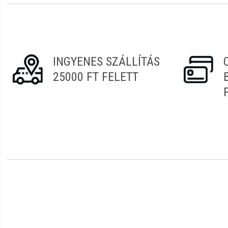
Erről a termékről még senki sem írt értékelést. Legyen 
Vélemény írásához
jelentkezz be
vagy
regisztrálj
!
INGYENES SZÁLLÍTÁS
25000 FT FELETT