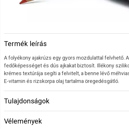
Termék leírás
A folyékony ajakrúzs egy gyors mozdulattal felvhető. Az
fedőképességet és dús ajkakat biztosít. Illékony szil
krémes textúrája segíti a felvitelt, a benne lévő méhvia
E-vitamin és rizskorpa olaj tartalma öregedésgátló.
Tulajdonságok
Márka:
Aden
Vélemények