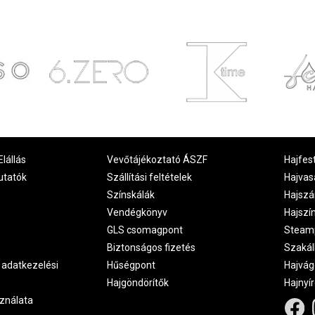
Elállás
Vevőtájékoztató ÁSZF
Hajfes
utatók
Szállítási feltételek
Hajvas
Színskálák
Hajszá
Vendégkönyv
Hajszí
GLS csomagpont
Steam
Biztonságos fizetés
Szakál
 adatkezelési
Hűségpont
Hajvág
Hajgöndörítők
Hajnyí
ználata