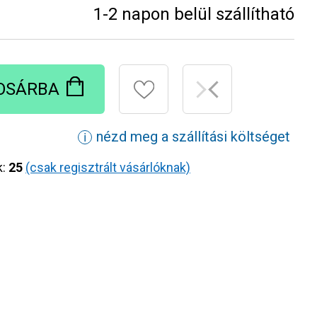
1-2 napon belül szállítható
OSÁRBA
nézd meg a szállítási költséget
ℹ
k:
25
(csak regisztrált vásárlóknak)