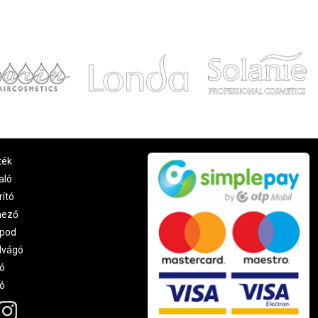
ték
aló
rító
nező
pod
lvágó
ó
ró