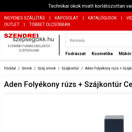
Technikai okok miatt korlátozottan 
INGYENES SZÁLLÍTÁS
|
KAPCSOLAT
|
KATALÓGUSOK
|
VI
OUTLET
|
TÖBBET OLCSÓBBAN
SZENDREI FODRÁSZKELLÉK ÉS
SZÉPSÉGCIKK
Fodrászat
Kozmetika
Műkö
Főoldal
Smink
Száj smink
Szájkontúr
Aden Folyékony rúzs + Szájk
Aden Folyékony rúzs + Szájkontúr Ce