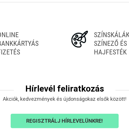
Tiéd az első!
ONLINE
SZÍNSKÁLÁ
BANKKÁRTYÁS
SZÍNEZŐ ÉS
FIZETÉS
HAJFESTÉK
Hírlevél feliratkozás
Akciók, kedvezmények és újdonságokaz elsők között!
REGISZTRÁLJ HÍRLEVELÜNKRE!