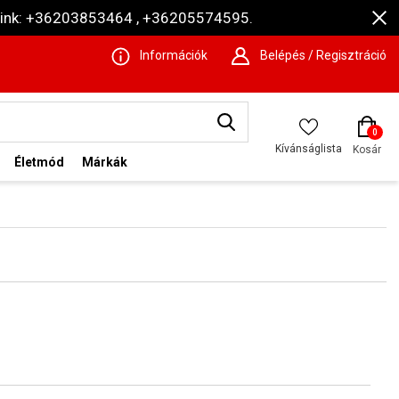
ámaink: +36203853464 , +36205574595.
Információk
Belépés / Regisztráció
0
Kívánságlista
Kosár
Életmód
Márkák