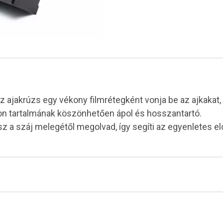
 ajakrúzs egy vékony filmrétegként vonja be az ajkakat, Br
ikon tartalmának köszönhetően ápol és hosszantartó.
sz a száj melegétől megolvad, így segíti az egyenletes elo