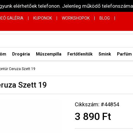
vagyunk elérhetőek telefonon. Jelenleg működő telefonsz
DEÓ GALÉRIA
|
KUPONOK
|
WORKSHOPOK
|
BLOG
|
röm
Drogéria
Műszempilla
Fertőtlenítők
Smink
Parfüm
ontúr Ceruza Szett 19
ruza Szett 19
Cikkszám: #44854
3 890 Ft