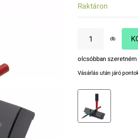
Raktáron
K
db
olcsóbban szeretném
Vásárlás után járó ponto