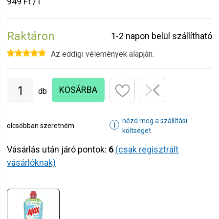
949 Ft / l
Raktáron
1-2 napon belül szállítható
Az eddigi vélemények alapján.
KOSÁRBA
db
nézd meg a szállítási
ℹ
olcsóbban szeretném
költséget
Vásárlás után járó pontok:
6
(csak regisztrált
vásárlóknak)