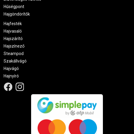
Hűségpont
Hajgöndörítők
Hajfesték
Hajvasaló
Hajszárító
Hajszínező
Steampod
Szakállvágó
Hajvágó
Hajnyíró