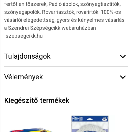
fertőtlenítőszerek, Padló ápolók, szőnyegtisztítók,
szőnyegápolók. Rovarriasztók, rovarírtók. 100%-os
vásárlói elégedettség, gyors és kényelmes vásárlás
a Szendrei Szépségcikk webáruházban
|szepsegcikk.hu
Tulajdonságok
Márka:
Ajax
Vélemények
Kiszerelés:
1 l
Vélemény írásához
jelentkezz be
vagy
regisztrálj
!
Kiegészítő termékek
Erdei
2022.03.15. 14:30
Rebeka
2022.03.10. 06:36