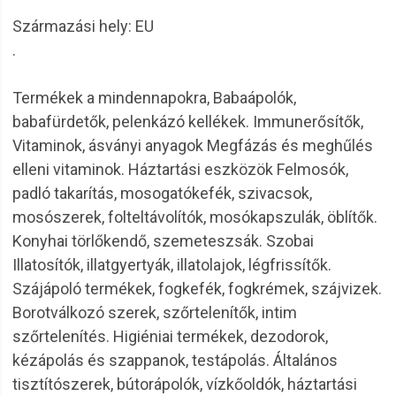
Származási hely: EU
.
Termékek a mindennapokra, Babaápolók,
babafürdetők, pelenkázó kellékek. Immunerősítők,
Vitaminok, ásványi anyagok Megfázás és meghűlés
elleni vitaminok. Háztartási eszközök Felmosók,
padló takarítás, mosogatókefék, szivacsok,
mosószerek, folteltávolítók, mosókapszulák, öblítők.
Konyhai törlőkendő, szemeteszsák. Szobai
Illatosítók, illatgyertyák, illatolajok, légfrissítők.
Szájápoló termékek, fogkefék, fogkrémek, szájvizek.
Borotválkozó szerek, szőrtelenítők, intim
szőrtelenítés. Higiéniai termékek, dezodorok,
kézápolás és szappanok, testápolás. Általános
tisztítószerek, bútorápolók, vízkőoldók, háztartási