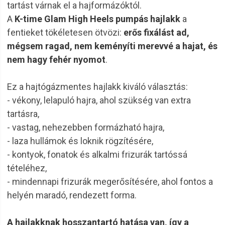
tartást várnak el a hajformázóktól.
A
K-time Glam High Heels pumpás hajlakk
a
fentieket tökéletesen ötvözi:
erős fixálást ad,
mégsem ragad, nem keményíti merevvé a hajat, és
nem hagy fehér nyomot
.
Ez a hajtógázmentes hajlakk kiváló választás:
- vékony, lelapuló hajra, ahol szükség van extra
tartásra,
- vastag, nehezebben formázható hajra,
- laza hullámok és loknik rögzítésére,
- kontyok, fonatok és alkalmi frizurák tartóssá
tételéhez,
- mindennapi frizurák megerősítésére, ahol fontos a
helyén maradó, rendezett forma.
A hajlakknak hosszantartó hatása van, így a