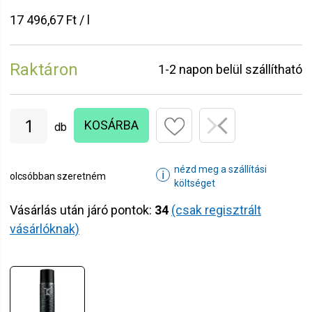
17 496,67 Ft / l
Raktáron
1-2 napon belül szállítható
KOSÁRBA
db
nézd meg a szállítási
ℹ
olcsóbban szeretném
költséget
Vásárlás után járó pontok:
34
(csak regisztrált
vásárlóknak)