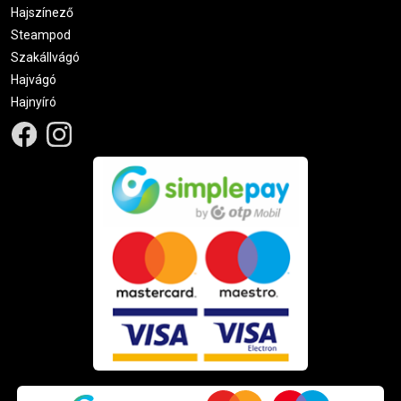
Hajszínező
Steampod
Szakállvágó
Hajvágó
Hajnyíró