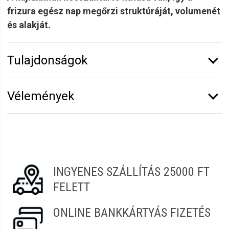
frizura egész nap megőrzi struktúráját, volumenét
és alakját.
Tulajdonságok
Márka:
K-Time
Vélemények
Kiszerelés:
300 ml
Erősség:
Erős
Erről a termékről még senki sem írt értékelést.
Termékcsalád:
Glam
Legyen Tiéd az első!
Vélemény írásához
jelentkezz be
vagy
regisztrálj
!
INGYENES SZÁLLÍTÁS 25000 FT
FELETT
ONLINE BANKKÁRTYÁS FIZETÉS