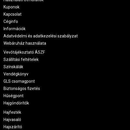
Kuponok
Kapcsolat
Céginfo
Információk
Adatvédelmi és adatkezelési szabályzat
Webáruház használata
Vevőtájékoztató ÁSZF
Szállítási feltételek
Színskálák
Vendégkönyv
GLS csomagpont
Biztonságos fizetés
Hűségpont
Hajgöndörítők
Hajfesték
Hajvasaló
Hajszárító