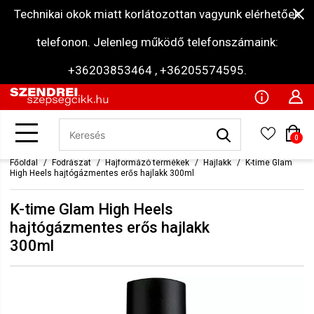
Technikai okok miatt korlátozottan vagyunk elérhetőek
telefonon. Jelenleg működő telefonszámaink:
+36203853464 , +36205574595.
0
Főoldal
Fodrászat
Hajformázó termékek
Hajlakk
K-time Glam
High Heels hajtógázmentes erős hajlakk 300ml
K-time Glam High Heels
hajtógázmentes erős hajlakk
300ml