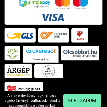
Árukereső.hu
Annak érdekében, hogy mindig a
ELFOGADOM
legjobb élményt nyújthassuk neked, a
szepsegcikk.hu oldalon sütiket
© Szendrei Kft - 1042 Budapest, Árpád út 94.