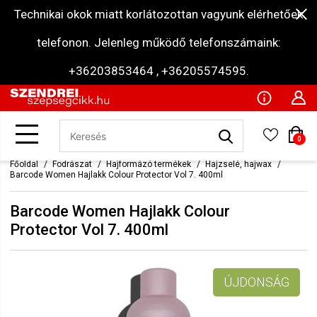
Technikai okok miatt korlátozottan vagyunk elérhetőek
telefonon. Jelenleg működő telefonszámaink:
+36203853464 , +36205574595.
0
Főoldal
Fodrászat
Hajformázó termékek
Hajzselé, hajwax
Barcode Women Hajlakk Colour Protector Vol 7. 400ml
Barcode Women Hajlakk Colour
Protector Vol 7. 400ml
ÚJDONSÁG