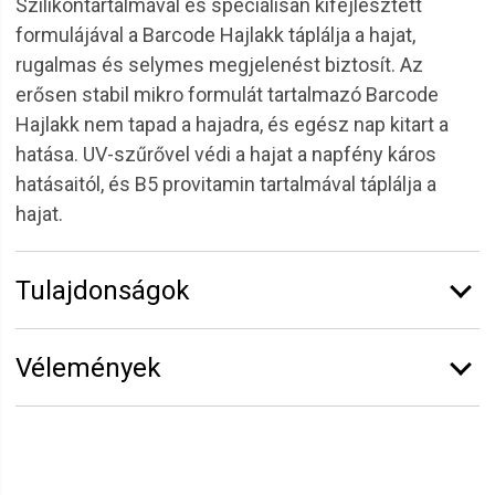
Szilikontartalmával és speciálisan kifejlesztett
formulájával a Barcode Hajlakk táplálja a hajat,
rugalmas és selymes megjelenést biztosít. Az
erősen stabil mikro formulát tartalmazó Barcode
Hajlakk nem tapad a hajadra, és egész nap kitart a
hatása. UV-szűrővel védi a hajat a napfény káros
hatásaitól, és B5 provitamin tartalmával táplálja a
hajat.
Tulajdonságok
Márka:
Barcode
Vélemények
Erről a termékről még senki sem írt értékelést.
Legyen Tiéd az első!
Vélemény írásához
jelentkezz be
vagy
regisztrálj
!