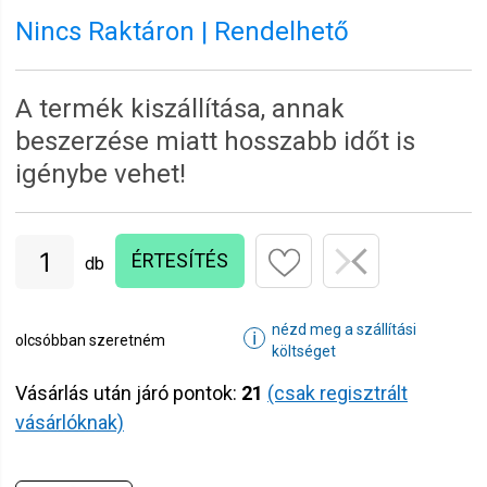
Nincs Raktáron | Rendelhető
A termék kiszállítása, annak
beszerzése miatt hosszabb időt is
igénybe vehet!
ÉRTESÍTÉS
db
nézd meg a szállítási
ℹ
olcsóbban szeretném
költséget
Vásárlás után járó pontok:
21
(csak regisztrált
vásárlóknak)