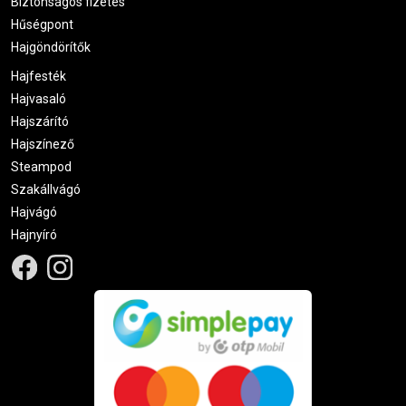
Biztonságos fizetés
Hűségpont
Hajgöndörítők
Hajfesték
Hajvasaló
Hajszárító
Hajszínező
Steampod
Szakállvágó
Hajvágó
Hajnyíró